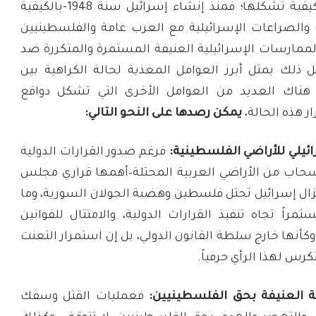
الجهد لمعرفة أبعادها وكيفية تشكلها؛ فمنذ إنشاء إسرائيل سنة 1948-بالكيفية
 والصراعات الإسرائيلية مع العرب عامة والفلسطينيين
ممارسات الإسرائيلية العنيفة المستمرة والمتكررة ضد
ذلك يمثل أبرز العوامل المغذية لحالة الكراهية بين
 هناك العديد من العوامل الأخرى التي تشكل دوافع
 هذه الحالة،
يمكن رصدها على النحو التالي:
ائيلي للأراضي الفلسطينية:
فرغم صدور القرارات الدولية
نسحاب من الأراضي العربية المحتلة–أهمها قراري مجلس
383)، لكن ما تزال إسرائيل تحتل فلسطين وهضبة الجولان السورية، وما
مراً تجاه تنفيذ القرارات الدولية، والامتثال للقوانين
 وكأنها خارج سلطة القانون الدولي، بل إن استمرار التعنت
رس لهذا الرأي حرفياً.
ية العنيفة بحق الفلسطينيين:
فعمليات القتل وسفك