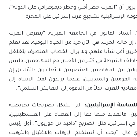
رون أن “العرب خطر أمني وخطر ديموغرافي على الدولة”،
، أستاذ القانون في الجامعة العبرية: “يتعرض العرب
ن حالة الحرب، هي الآن جزء من الحياة اليومية، لقد تعلم
آخرين أقل شأنا منهم، ولا يزال الخطاب المتطرف يتغلغل
عاطف الشرطة في كثير من الأحيان مع المهاجمين، فليس
ن عن المهاجمين العنصريين لا يُعاقبون دائمًا، بل إن
قوميين والمتدينين، عندما يريدون لفت الانتباه إلى
ادية للعرب، بدلاً من الدعوة إلى التعايش السلمي”.
لساسة الإسرائيليين:
التي تشكل تصريحات تحريضية
، فالعديد منها دعا إلى القضاء على الفلسطينيين،
 إسرائيل، مثل: تصريح “دافيد بن جوريون”، أول رئيس
إسرائيلي 1948، الذي قال: “يجب أن نستخدم الإرهاب والاغتيال والترهيب