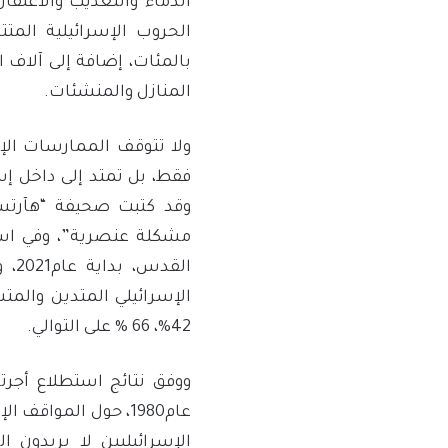
الدماء والتعذيب والاعتقا
الحروب الإسرائيلية المتت
بالمئات، إضافة إلى آلاف 
المنازل والمنشئات.
ولا تتوقف الممارسات الإ
فقط، بل تمتد إلى داخل إ
وقد كتبت صحيفة “هآرتس” 
الق
الإسرائيلي المتدين والم
42%، 66 % على التوالي.
عام1980، حول الموا