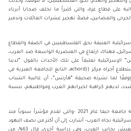
ل والتهجير والهدم، بحق الفلسطينيين، لا تتوقف، وكذلك
الية على قطاع غزة، والتي كثيراً ما تخلف ضحايا أبرياء
الجرحى والمصابين، فضلاً تهجير عشرات العائلات وتدمير
سرائيلية العنيفة بحق الفلسطينيين في الضفة والقطاع
سرائيل، فهناك ارتفاع في العنصرية الواسعة ضد العرب،
الإسرائيلية تعليقاً على تلك الأحداث بالقول: “لدينا
مشكلة عنصرية”، وفي استطلاع أجراه مركز ((achord، التابع للجامعة العبرية في
دس، بداية عام2021، ووفقًا لما نشرته صحيفة “هآرتس”، أن غالبية الشباب
تشدد، لديهم كراهية لجيرانهم العرب ومواطنيهم، بنسبة
ووفق نتائج استطلاع أجرته جامعة حيفا عام 2021 -والتي تقدم مؤشراً سنوياً منذ
قف الإسرائيلية تجاه العرب- أشارت إلى أن أكثر من نصف اليهود
الإسرائيليين لا يريدون العيش بجانب العرب، وفي دراسة أخرى، قال 63%، من