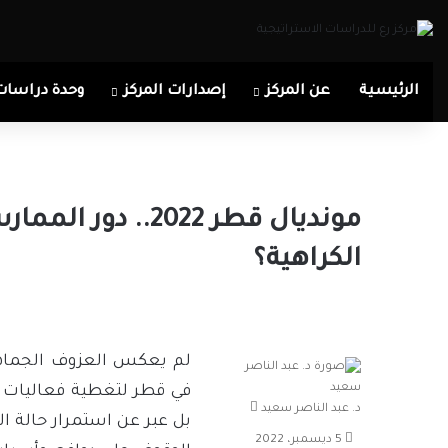
الرئيسية
عن المركز
إصدارات المركز
وحدة دراسات
مونديال قطر 2022..
الكراهية؟
لم يعكس العزوف الجماهير
في قطر لتغطية فعاليات ك
أرسل
د. عبد الناصر سعيد
بل عبر عن استمرار حالة ا
بريدا
5 ديسمبر، 2022