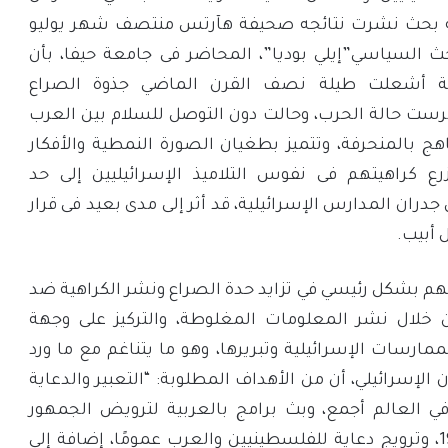
فه بحث نشرت نتائجه صحيفة هآرتس منتصف شهر يوليو
أكد الباحث السياسي”إيلي بوديا”، المحاضر فى جامعة حيفا، بأن
لية أشعلت طيلة نصف القرن الماضي جذوة الصراع
كرست حالة الحرب، وحالت دون التوصل للسلام بين العرب
ج بالمنحرفة، وتتميز بطغيان الصورة النمطية والأفكار
رع كراهيتهم فى نفوس التلاميذ الإسرائيليين إلى حد
جدران المدارس الإسرائيلية، قد أثر إلى مدى بعيد فى قرار
 أبيب.
 بشكل رئيسي في تزايد حدة الصراع ونشر الكراهية ضد
 خلال نشر المعلومات المغلوطة، والتركيز على وجهة
لممارسات الإسرائيلية وتبريرها، وهو ما يتناغم مع ما ورد
ن الإسرائيلي، أن من الأهداف المطلوبة: “التعبير والدعاية
 في العالم أجمع، وبث برامج بالعربية لترويض الجمهور
العربي في أراضي عام 1948، وترويج دعاية للفلسطينيين والعرب عمومًا، إضافة إلى