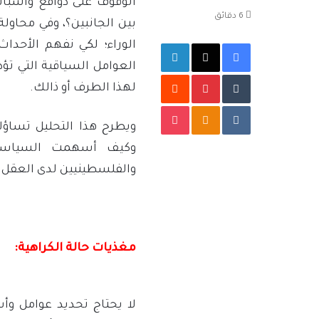
الوقوف على دوافع وأسباب 
إلكترونيا
6 دقائق
بين الجانبين؟، وفي محاولة
فيسبوك
‫X
لينكدإن
الوراء؛ لكي نفهم الأحدا
العوامل السياقية التي تؤ
بينتيريست
لهذا الطرف أو ذالك.
‫Pocket
Odnoklassniki
ويطرح هذا التحليل تساؤلاً
وكيف أسهمت السياسات 
والفلسطينيين لدى العقل ا
مغذيات حالة الكراهية:
لا يحتاج تحديد عوامل وأ