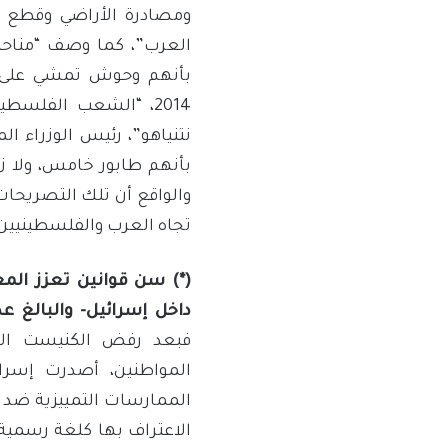
ومصادرة الأراضي وقطع ج
بأنهم وحوش تمشي على قد
2014، “الشعب الفلسطي
نتنياهو”، رئيس الوزراء ا
بأنهم طابور خامس، ولا ز
والواقع أن تلك التصريحات
تجاه العرب والفلسطينيين
(*) سن قوانين تعزز الم
داخل إسرائيل- والبالغ ع
فبعد رفض الكنيست الإس
الممارسات التمييزية ضد ا
الاعتراف بها كلغة رسمية، 