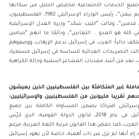
ميع الخدمات الاجتماعية لتخليص الجليل من سكانها
العرب”، كما وصف “مناحيم بيغن”، رئيس الوزراء الإسرائيلي 1982، الفلسطينيون،
مين”، وقالت “ايليت شكد” وزيرة العدل الإسرائيلية
ني كله هو العدو … الثعابين”، ودائمًا ما اتهم “بنيامين
لملكف حالياً؛ العرب في إسرائيل بدعم الإرهاب، ووصفوهم
الت التصريحات العدائية للساسة في إسرائيل مستمرة،
، تعد من أشد مغذيات المشاعر السلبية وحالة الكراهية
.
عاملة غير المتكافئة بين الفلسطينيين الذين يعيشون
ددهم تقريبا مليونين من الفلسطينيين والإسرائيليين:
رائيلي اقتراحًا يضمن المساواة الكاملة بين جميع
المواطنين، أصدرت إسرائيل في عام 2018، قانون الدولة القومية، الذي كرّس
لعرب، كما خفض هذا القانون مرتبة اللغة العربية، فرغم
إلا أنها لم تزل غير ذات أهمية، خاصة لأن يهود إسرائيل