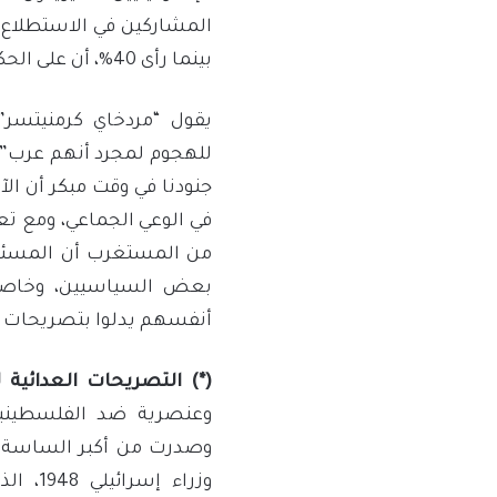
المشاركين في الاستطلاع ي
بينما رأى 40%، أن على الحكومة الإسرائيلية تشجيع عرب إسرائيل على الهجرة.
يقول “مردخاي كرمنيتسر”
للهجوم لمجرد أنهم عرب”، إ
جنودنا في وقت مبكر أن ال
في الوعي الجماعي، ومع ت
من المستغرب أن المسئولي
بعض السياسيين، وخاصة ال
أنفسهم يدلوا بتصريحات مع
(*)
التصريحات العدائية ل
وعنصرية ضد الفلسطينيين
وصدرت من أكبر الساسة في
وزراء 