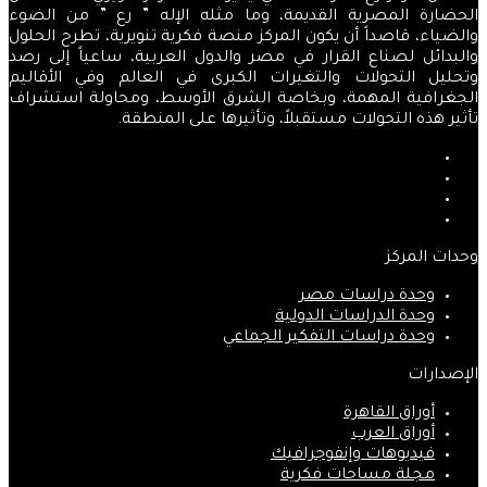
الحضارة المصرية القديمة، وما مثله الإله ” رع ” من الضوء
والضياء، قاصداً أن يكون المركز منصة فكرية تنويرية، تطرح الحلول
والبدائل لصناع القرار في مصر والدول العربية، ساعياً إلى رصد
وتحليل التحولات والتغيرات الكبرى في العالم وفي الأقاليم
الجغرافية المهمة، وبخاصة الشرق الأوسط، ومحاولة استشراف
تأثير هذه التحولات مستقبلاً، وتأثيرها على المنطقة.
فيسبوك
‫X
‫YouTube
انستقرام
وحدات المركز
وحدة دراسات مصر
وحدة الدراسات الدولية
وحدة دراسات التفكير الجماعي
الإصدارات
أوراق القاهرة
أوراق العرب
فيديوهات وإنفوجرافيك
مجلة مساحات فكرية