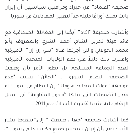
صحيفة “اعتماد” عن خبراء ومراقبين سياسيين أن إيران
باتت تملك أوراقًا قليلة جداً لتغيير المعادلات في سوريا.
وأشارت صحيفة “آكاه” أيضًا إلى المقابلة الصحافية مع
قائد هيئة تحرير الشام، أحمد الشرع، والمعروف بأبو
محمد الجولاني والتي أجرتها قناة “سي إن إن” الأميركية
واعتبرت ذلك دليلاً على دعم الولايات المتحدة الأميركية
لهذه الجماعة المسلحة، بل تطور الأمر بأن وصفت
الصحيفة النظام السوري بـ “الخائن” بسبب “عدم
مواجهة” قوات المعارضة، وقالت إن النظام في سوريا لم
يقدر التضحيات التي بذلها “محور المقاومة” في سبيل
الإبقاء عليه عندما تفجرت الأحداث عام 2011.
كما أشارت صحيفة “جهان صنعت ” إلى:”سقوط بشار
الأسد يعني أن إيران ستخسر جميع مكاسبها في سوريا”،