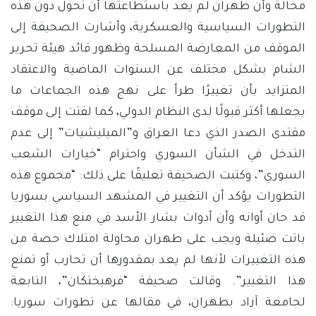
محالة وأن طهران لم يعد باستطاعتها أن تحول دون هذه
التطورات السياسية والعسكرية، وأشارت الصحيفة إلى
الموقف من المعارضة المسلحة وظهور قائد هيئة تحرير
الشام بشكل مختلف عن السنوات الماضية والاعتقاد
المتزايد بأن تغييرًا طرأ على نهج هذه الجماعات ما
يجعلها أكثر قبولًا لدى النظام الدولي، كما لفتت إلى موقف
مقتدى الصدر الذي دعا العراق و”الميليشيات” إلى عدم
التدخل في الشأن السوري واحترام “خيارات الشعب
السوري”، وكتبت الصحيفة تعليقًا على ذلك: “مجموع هذه
التطورات يؤكد أن التغيير في المشهد السياسي بسوريا
قد حان أوانه وأن أدوات بشار الأسد في منع هذا التغيير
باتت ضئيلة ويجب على طهران محاولة امتلاك حصة من
هذه التغييرات لأنها لم يعد بمقدورها أن تحارب أو تمنع
هذا التغيير”. وقالت صحيفة “فرهيختكان”، التابعة
لجامعة آزاد بطهران، في مقالها عن تطورات سوريا: