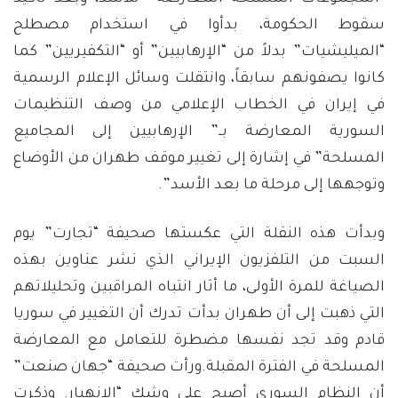
سقوط الحكومة، بدأوا في استخدام مصطلح
“الميليشيات” بدلاً من “الإرهابيين” أو “التكفيريين” كما
كانوا يصفونهم سابقاً، وانتقلت وسائل الإعلام الرسمية
في إيران في الخطاب الإعلامي من وصف التنظيمات
السورية المعارضة بــ” الإرهابيين إلى المجاميع
المسلحة” في إشارة إلى تغيير موقف طهران من الأوضاع
وتوجهها إلى مرحلة ما بعد الأسد”.
وبدأت هذه النقلة التي عكستها صحيفة “تجارت” يوم
السبت من التلفزيون الإيراني الذي نشر عناوين بهذه
الصياغة للمرة الأولى، ما أثار انتباه المراقبين وتحليلاتهم
التي ذهبت إلى أن طهران بدأت تدرك أن التغيير في سوريا
قادم وقد تجد نفسها مضطرة للتعامل مع المعارضة
المسلحة في الفترة المقبلة.ورأت صحيفة “جهان صنعت”
أن النظام السوري أصبح على وشك “الانهيار. وذكرت