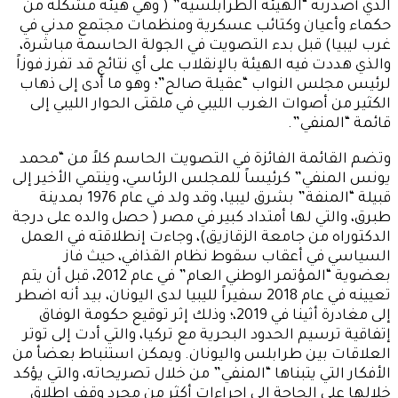
الذي أصدرته “الهيئة الطرابلسية” ( وهي هيئة مشكلة من
حكماء وأعيان وكتائب عسكرية ومنظمات مجتمع مدني في
غرب ليبيا) قبل بدء التصويت في الجولة الحاسمة مباشرة،
والذي هددت فيه الهيئة بالإنقلاب على أي نتائج قد تفرز فوزاً
لرئيس مجلس النواب “عقيلة صالح”؛ وهو ما أدى إلى ذهاب
الكثير من أصوات الغرب الليبي في ملقتى الحوار الليبي إلى
قائمة “المنفي”.
وتضم القائمة الفائزة في التصويت الحاسم كلاً من “محمد
يونس المنفي” كرئيساً للمجلس الرئاسي، وينتمي الأخير إلى
قبيلة “المنفة” بشرق ليبيا، وقد ولد في عام 1976 بمدينة
طبرق، والتي لها أمتداد كبير في مصر ( حصل والده على درجة
الدكتوراه من جامعة الزقازيق)، وجاءت إنطلاقته في العمل
السياسي في أعقاب سقوط نظام القذافي، حيث فاز
بعضوية “المؤتمر الوطني العام” في عام 2012، قبل أن يتم
تعيينه في عام 2018 سفيراً لليبيا لدى اليونان، بيد أنه اضطر
إلى مغادرة أثينا في 2019،؛ وذلك إثر توقيع حكومة الوفاق
إتفاقية ترسيم الحدود البحرية مع تركيا، والتي أدت إلى توتر
العلاقات بين طرابلس واليونان. ويمكن استنباط بعضأ من
الأفكار التي يتبناها “المنفي” من خلال تصريحاته، والتي يؤكد
خلالها على الحاجة إلى إجراءات أكثر من مجرد وقف اطلاق