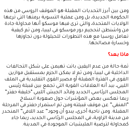
ومن بين أبرز التحديات المقبلة هو الموقف الروسي من هذه
الحكومة الجديدة، بل ومن عملية التسوية برمتها التي ترعها
الولايات المتحدة، والتي ترى فيها موسكو أنها محاولة جادة
من واشنطن لتحجيم دور موسكو في ليبيا، ومن ثم كيفية
تعامل روسيا مع هذه التطورات للحيلولة دون تجاوزها
وخسارة مصالحها.
ماذا بعد؟
ثمة حالة من عدم اليقين باتت تهيمن على شكل التحالفات
الداخلية في ليبيا، ومن ثم لا يمكن الجزم بمستقبل موازين
القوى في الفترة المقبلة أو مصير القوى التقليدية في الملف
الليبي، بيد أنه العلاقات القوية التي تجمع بين قبيلة رئيس
المجلس الرئاسي الجديد وقائد الجيش الليبي “خليفة حفتر”
ربما تعكس بعض المؤشرات حول صعوبة انسلاخ
“المنفي” عن موقف قبيلته ومن ثم استمرار حفتر في المرحلة
المقبلة. ومن ناحية أخرى، يبدو أن وجود” عبد اللافي” المنحدر
من مدينة الزاوية، في المجلس الرئاسي الجديد، ربما جاء
كمحاولة لترضية المليشيات الموجودة في المدينة.