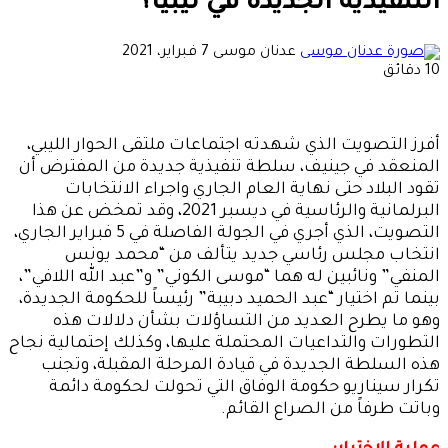
التنفيذية الجديدة في ليبيا؟
أرسل
عدنان موسى
7 فبراير، 2021
بريدا
10 دقائق
إلكترونيا
أفرز التصويت الذي شهدته اجتماعات ملتقى الحوار الليبي،
المنعقد في جينيف، سلطة تنفيذية جديدة من المفترض أن
تقود البلاد حتى نهاية العام الجاري واجراء الانتخابات
البرلمانية والرئاسية في ديسبر 2021، وقد تمخض عن هذا
التصويت، الذي أجري في الجولة الفاصلة في 5 فبراير الجاري،
انتخاب مجلس رئاسي جديد يتألف من “محمد يونس
المنفي” ونائبين له هما “موسى الكوني” و”عبد الله اللافي”،
بينما تم اختيار “عبد الحميد دبيبة” رئيساً للحكومة الجديدة،
وهو ما يطرح العديد من التساؤلات بشأن دلالات هذه
التطورات والتداعيات المحتملة عليها، وكذلك إحتمالية نجاح
هذه السلطة الجديدة في قيادة المرحلة المقبلة، وتجنب
تكرار سيناريو حكومة الوفاق التي تحولت لحكومة دائمة
وباتت طرفاً من الصراع القائم.