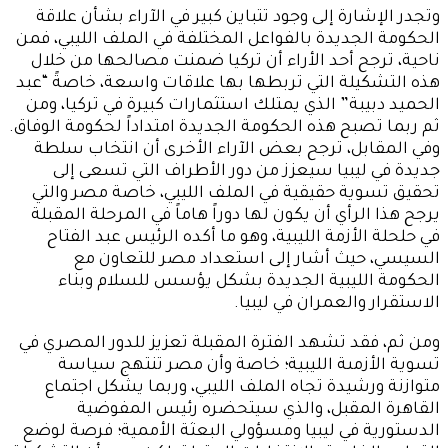
وتجدر الإشارة إلى وجود تتباين كبير في الآراء بشأن علاقة
الحكومة الجديدة بالفواعل المختلفة في الملف الليبي، فمن
ناحية، ترجح أحد الأراء أن تركيا ضمنت مصالحها من خلال
هذه التشكيلة التي تربطها بها علاقات واسعة، خاصةً “عبد
الحميد دبيبة” الذي يمتلك استثمارات كبيرة في تركيا، ومن
ثم ربما تصبح هذه الحكومة الجديدة امتداداً لحكومة الوفاق.
وفي المقابل، ترجح بعض الآراء الأخرى أن انتخاب سلطة
جديدة في ليبيا سيعزز من دور الأطراف التي تسعى إلى
تحقيق تسوية حقيقية في الملف الليبي، خاصة مصر والتي
يرجح هذا الرأي أن يكون لها دوراً هاماً في المرحلة المقبلة
في حلحلة الأزمة الليبية، وهو ما أكده الرئيس عبد الفتاح
السيسي، حيث أشار إلى استعداد مصر للتعاون مع
الحكومة الليبية الجديدة بشكل يؤسس للسلام وبناء
الاستقرار والعمران في ليبيا.
ومن ثم، فقد تشهد الفترة المقبلة تعزيز للدور المصري في
تسوية الأزمىة الليبية؛ خاصة وأن مصر تنتهج سياسة
متوازنة ورشيدة تجاه الملف الليبي، وربما يشكل اجتماع
القاهرة المقبل، والذي سيتحضره رئيس المفوضية
الدستورية في ليبيا ومسؤولي البعثة الأممية؛ فرصة لوضع