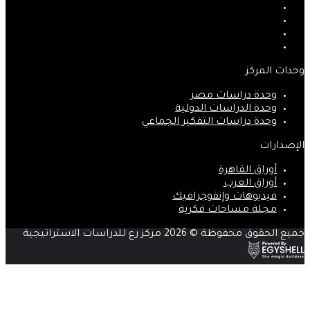
فيسبوك
‫X
‫YouTube
انستقرام
وحدات المركز
وحدة دراسات مصر
وحدة الدراسات الدولية
وحدة دراسات التفكير الجماعي
الإصدارات
أوراق القاهرة
أوراق العرب
فيديوهات وإنفوجرافيك
مجلة مساحات فكرية
جميع الحقوق محفوظة © 2026 مركز رع للدراسات الاستراتيجية
‫X
زر
ڤايبر
تيلقرام
واتساب
فيسبوك
الذهاب
إلى
الأعلى