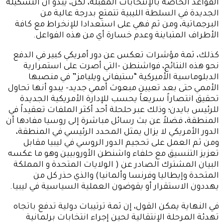
القواعد الخاصة بالإنتخابات المقبلة، لكن، يبدو أن التشكيلة
الجديدة في السلطة الليبية تتمتع بدرجة عالية من
البرجماتية، ومن ثم فهي على استعدادا للإنخراط مع كافة
الأطراف المتباينة وعدم خسارة أي من هذه الفواعل.
كذلك، ثمة مؤشرات تعكس عن دور أمريكي كبير في الدفع
نحو هذه النتائج، فواشنطن -التي أصرت على استمرارية
الدبلوماسية الأميركية “ستيفاني ويليامز” في منصبها
الأممي حتى بعد تعيين مبعوث أممي جديد- يبدو أنها تحاول
تحقيق انتصاراً سريعاً يحسب للإدارة الأمريكية الجديدة
للرئيس بايدن؛ وذلك عبر حلحلة أحد أكثر الملفات تعقيداً في
المنطقة، فضلاً عن بث رسائل مباشرة إلى روسيا مفادها أن
الدور الأمريكي لا يزال يمثل المحدد الرئيسي في المنطقة،
ومن ثم العمل على تحجيم الدور الروسي في ليبيا مقابل
تعزيز التنسيق مع حلفاء واشنطن الأوروبيين وهو ما عكسه
البيان المشترك الصادر عن ( الولايات المتحدة و المملكة
المتحدة وإيطاليا وفرنسا وألمانيا) والذي حذر كل من
يهددون الاستقرار أو يقوضون العملية السياسية في ليبيا.
في النهاية يمكن القول، إن ثمة ترتيبات دولية تدفع باتجاه
تهدئة المرحلة الإنتقالية لحين إجراء انتخابات برلمانية