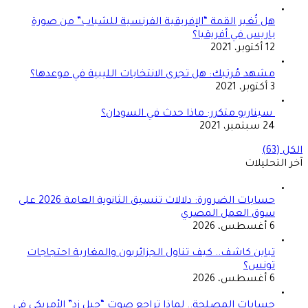
هل تُغير القمة “الإفريقية الفرنسية للشباب” من صورة
باريس في أفريقيا؟
12 أكتوبر، 2021
مشهد مُرتبك: هل تجرى الانتخابات الليبية في موعدها؟
3 أكتوبر، 2021
سيناريو متكرر: ماذا حدث في السودان؟
24 سبتمبر، 2021
الكل (63)
آخر التحليلات
حسابات الضرورة: دلالات تنسيق الثانوية العامة 2026 على
سوق العمل المصري
6 أغسطس، 2026
تباين كاشف.. كيف تناول الجزائريون والمغاربة احتجاجات
تونس؟
6 أغسطس، 2026
حسابات المصلحة.. لماذا تراجع صوت “جيل زد” الأمريكي في