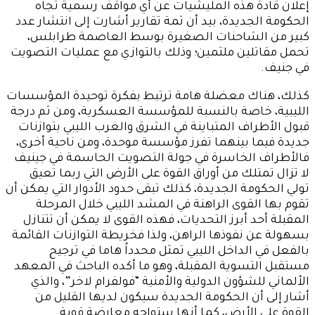
إعلان قادة هذه المليشيات عن أي مواقف رسمية تجاه
الحكومة الجديدة، بيد أن ثمة تقارير أشارت إلى انتشار عدد
كبير من الشاحنات الصغيرة بوسط العاصمة طرابلس،
تحمل مقاتلين ملثمين؛ وذلك بالتوازي مع عمليات التصويت
في جنيف.
كذلك، هناك معضلة هامة ترتبط بفكرة توحيدة المؤسسات
الليبية، خاصة بالنسبة للمؤسسة العسكرية، ومن ثم درجة
قبول الأطراف المتباينة في الشرق والغرب الليبي بتوازنات
جديدة فيما بينهما تفرز مؤسسة موحدة، ومن ناحية أخرى،
فالأطراف الخاسرة في جولة التصويت الحاسمة في جينيف
لا تزال تمتلك من أوراق القوة على الأرض التي ربما تعيق
تولي الحكومة الجديدة، كذلك تبقى حدود الأدوار التي يمكن أن
تقوم بها القوى الراهنة في المشد الليبي خلال المرحلة
المقبلة أحد أبرز التحديات، فهذه القوى لا يمكن أن تتنازل
بسهولة عن نفوذها الراهن، ولذا فخريطة التوازنات القائمة
بالفعل في الداخل الليبي تمثل محدداً هاما في ترجيح
مستقبل التسوية المقبلة، وهو ما أكده الباحث في المعهد
الألماني للشؤون الدولية والأمنية “فولفرام لاخر”، والذي
أشار إلى أن الحكومة الجديدة سيكون لديها القليل من
القوة على الأرض، كما أنها ستواجه معارضة قوية.