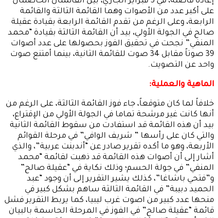
إعادة فاصلة، في 5 فبراير الجاري، بين القائمتان الحاصلتان
على أكبر عدد من الأصوات وهما القائمة الثالثة والقائمة
الرابعة، وعلى الرغم من تقدم القائمة الرابعة بقيادة عقيلة
صالح في الجولة الأولي، بيد أن القائمة الثالثة بقيادة “محمد
المنفي” نجحت في تحقيق الفوز بحصولها على عدد أصوات
39 صوتاً مقابل 34 صوت للقائمة الثانية، بينما أمتنع صوت
واحد عن التصويت.
الماهية والعملية:
خلافاً لما كان متوقعاً، جاء فوز القائمة الثالثة، على الرغم من
أنها كانت غير مرشحة تماما في الجولة الأولي من الإقتراع،
بيد أن هذه القائمة قد استفادت من سقوط القائمة الثانية
والتي كان على رأسها ” شريف الوافي” في مرحلة القوائم
الأربعة، وهو ما أكده تقرير صادر عن “أندبنت عربية”، والذي
أشار إلى أن أصوات هذه القائمة قد ذهبت لقائمة “محمد
المنفي” في جولة الحسم؛ وذلك نكاية في “عقيلة صالح”
و”فتحي باشاغا”، كذلك يشير التقرير إلى أن وجود “عبد
الحميد دبيبة” في القائمة الثالثة ساهم بشكل كبير في
منحها عدد كبير من اصوت غرب ليبيا، كما يربط التقرير فشل
قائمة “عقيلة صالح” في الفوز في المرحلة الحاسمة بالبيان