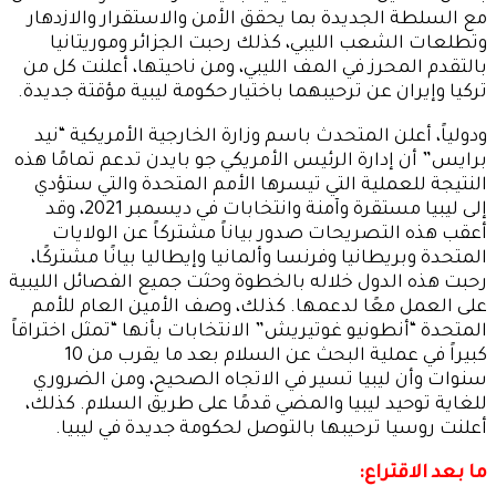
مع السلطة الجديدة بما يحقق الأمن والاستقرار والازدهار
وتطلعات الشعب الليبي، كذلك رحبت الجزائر وموريتانيا
بالتقدم المحرز في المف الليبي، ومن ناحيتها، أعلنت كل من
تركيا وإيران عن ترحيبهما باختيار حكومة ليبية مؤقتة جديدة.
ودولياً، أعلن المتحدث باسم وزارة الخارجية الأمريكية “نيد
برايس” أن إدارة الرئيس الأمريكي جو بايدن تدعم تمامًا هذه
النتيجة للعملية التي تيسرها الأمم المتحدة والتي ستؤدي
إلى ليبيا مستقرة وآمنة وانتخابات في ديسمبر 2021، وقد
أعقب هذه التصريحات صدور بياناً مشتركاً عن الولايات
المتحدة وبريطانيا وفرنسا وألمانيا وإيطاليا بيانًا مشتركًا،
رحبت هذه الدول خلاله بالخطوة وحثت جميع الفصائل الليبية
على العمل معًا لدعمها. كذلك، وصف الأمين العام للأمم
المتحدة “أنطونيو غوتيريش” الانتخابات بأنها “تمثل اختراقاً
كبيراً في عملية البحث عن السلام بعد ما يقرب من 10
سنوات وأن ليبيا تسير في الاتجاه الصحيح، ومن الضروري
للغاية توحيد ليبيا والمضي قدمًا على طريق السلام. كذلك،
أعلنت روسيا ترحيبها بالتوصل لحكومة جديدة في ليبيا.
ما بعد الاقتراع: