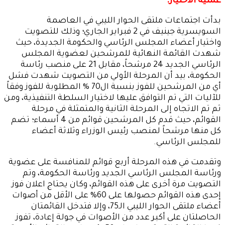
عملية الاختيار:
بدأت اجتماعات ملتقى الحوار الليبي في العاصمة
السويسرية جينيف في 2 فبراير الجاري؛ وذلك للتصويت
واختيار أعضاء المجلس الرئاسي والحكومة الجديدة، حيث
شهدت القائمة النهائية للمرشحين لعضوية المجلس
الرئاسي الجديد 24 مرشحاً، مقابل 21 على منصب رئاسة
الحكومة، بيد أن المرحلة الأولي من التصويت شهدت فشل
أي من المرشحين للفوز بنسبة ال70 % المطلوبة للفوز وفقاً
للآليات التي تم التوافق عليها لاختيار السلطة التنفيذية، ومن
ثم تم الاتجاه إلى المرحلة الثانية والمتمثلة في مرحلة
القوائم، حيث قدم كل المرشحين قوائم من 4 أسماء؛ تضم
كل منها مرشحاً لمنصب رئيس الوزراء وثلاثة أعضاء
للمجلس الرئاسي.
وتقدمت في هذه المرحلة أربع قوائم للمنافسة على عضوية
ورئاسة المجلس الرئاسي الجديد ورئاسة الحكومة، وتم
التصويت مرة أخرى على هذه القوائم، وكان يحتاج اعلان فوز
إحدى هذه القوائم حصولها على 60% على الأقل من أصوات
أعضاء ملتقى الحوار الليبي الـ75، وإلا فتدخل القائمتان
الحاصلتان على أكبر عدد من الأصوات في جولة إعادة، تفوز