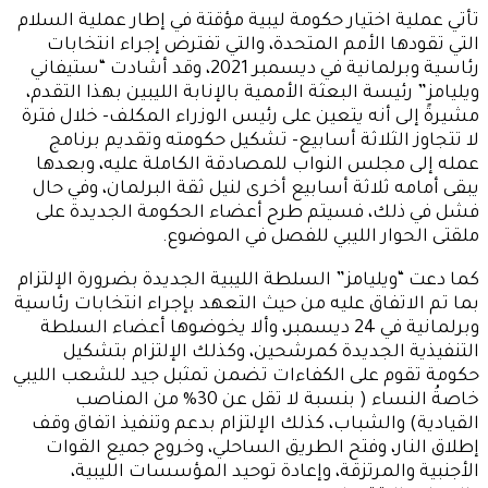
تأتي عملية اختيار حكومة ليبية مؤقتة في إطار عملية السلام
التي تقودها الأمم المتحدة، والتي تفترض إجراء انتخابات
رئاسية وبرلمانية في ديسمبر 2021، وقد أشادت “ستيفاني
ويليامز” رئيسة البعثة الأممية بالإنابة الليبين بهذا التقدم،
مشيرةً إلى أنه يتعين على رئيس الوزراء المكلف- خلال فترة
لا تتجاوز الثلاثة أسابيع- تشكيل حكومته وتقديم برنامج
عمله إلى مجلس النواب للمصادقة الكاملة عليه، وبعدها
يبقى أمامه ثلاثة أسابيع أخرى لنيل ثقة البرلمان، وفي حال
فشل في ذلك، فسيتم طرح أعضاء الحكومة الجديدة على
ملقتى الحوار الليبي للفصل في الموضوع.
كما دعت “ويليامز” السلطة الليبية الجديدة بضرورة الإلتزام
بما تم الاتفاق عليه من حيث التعهد بإجراء انتخابات رئاسية
وبرلمانية في 24 ديسمبر، وألا يخوضوها أعضاء السلطة
التنفيذية الجديدة كمرشحين، وكذلك الإلتزام بتشكيل
حكومة تقوم على الكفاءات تضمن تمثبل جيد للشعب الليبي
خاصةُ النساء ( بنسبة لا تقل عن 30% من المناصب
القيادية) والشباب، كذلك الإلتزام بدعم وتنفيذ اتفاق وقف
إطلاق النار، وفتح الطريق الساحلي، وخروج جميع القوات
الأجنبية والمرتزقة، وإعادة توحيد المؤسسات الليبية،