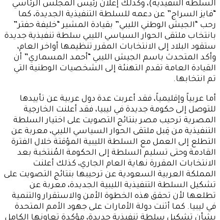
السلطة التنفيذية)، وكذلك إعلان رئيس المجلس الرئاسي
“فايز السراج” عن دعمه للسلطة التنفيذية الجديدة، كما
رحب “الجيش الوطني الليبي” بقيادة المشير “خليفة حفتر”
بانتخاب ملتقى الحوار السياسي الليبي سلطة تنفيذية جديدة
ستقود البلاد إلى الانتخابات المقرر تنظيمها أواخر العام،
وأكد المتحدث باسم الجيش الليبي “أحمد المسماري” أن
القيادة العامة تقدم التهنئة إلى الشخصيات الوطنية التي
تم انتخابها.
أما عربياً وإقليمياً، فقد أعربت عدة دول عربية عن تأييدها
للتوصل إلى حكومة جديدة في ليبيا، فقد أعلنت الخارجية
المصرية ترحيب مصر بنتائج التصويت على اختيار السلطة
التنفيذية من قِبل ملتقى الحوار السياسي الليبي، معربة عن
التطلع إلى العمل مع السلطة الليبية المؤقتة خلال الفترة
القادمة وحتى تسليم السلطة إلى الحكومة المُنتخبة بعد
الانتخابات المقررة نهاية العام الجاري، كذلك أعلنت
المملكة العربية السعودية عن ترحيبها بنتائج التصويت على
تشكيل السلطة التنفيذية الليبية الجديدة، معربة عن
تطلعها لأن تحقق هذه الخطوة الأمن والاستقرار والتنمية
في ليبيا. كما أثنت دولة الأمارات على جهود الأمم المتحدة
بشأن تشكيل سلطة تنفيذية جديدة، مؤكدة تعاونها الكامل