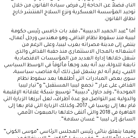
النار، فضلاً عن الحاجة إلى فرض سيادة القانون من خلال
توحيد المؤسسة العسكرية ونزع السلاح المنتشر خارج
نطاق القانون.
أما “عبد الحميد الدبيبية”، فقد بات خامس رئيس حكومة
ليبية منذ سقوط نظام اقذافي، وهو مهندس ورجل أعمال،
ينتمي إلى مدينة مصراته بغرب ليبيا، وعلى الرغم من
انشغاله بالمجال الاستثماري منذ حقبة القذافي والذي
شغل خلالها إدارة العديد من المؤسسات الاقتصادية
تابعة للدولة، بيد أنه يعد وجهاً مألوفاً في الوسط السياسي
الليبي، رغم أنه لم يشغل قبل ذلك أية مناصب سياسية،
سوى بعض المبادرات التي أطلقها بعد سقوط نظام
القذافي على غرار ” تجمع ليبيا المستقبل” و”تيار ليبيا
الموحدة”، وقد حاول “دبيبية” توسيع شبكة علاقاته الإقليمة
والدولية عبر التواصل مع عدة أطراف، لعل أبرزها الزيارة التي
قام بها إلى روسيا في 2017، وكذلك الزيارة التي قام بها إلى
القاهرة في 2018 والتي ألتقى خلالها بالمبعوث الأممي
السابق إلى ليبيا ” غسان سلامة”.
وفيما يتعلق بنائبي رئيس المجلس الرئاسي “موسى الكوني”