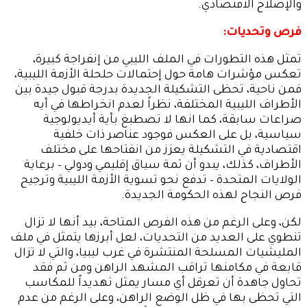
والإصلاح الاقتصادي.
فرص وتحديات:
تمثل هذه التطورات في الملف الليبي من إنفراجة كبيرة،
تعكس مؤشرات هامة حول إحتمالات حلحلة الأزمة الليبية،
فمن ناحية، تحظى التشكيلة الجديدة بدرجة قبول جيدة بين
الأطراف الليبية المختلفة، نظراً لعدم انخراطها في أيه
صراعات سابقة، كما انها لا تصطبغ بأية أيديولوجية
سياسية، بل على العكس فوجود عناصر ذات خلفية
اقتصادية في التشكيلة يعزز من انفتاحها على مختلف
الأطراف، كذلك، يبدو أن ثمة سياق إقليمي ودولي – برعاية
الولايات المتحدة – تدفع نحو تسوية الأزمة الليبية وترجيح
فرص النجاح لهذه الحكومة الجديدة.
لكن، وعلى الرغم من هذه الفرص المتاحة، بيد أنها لا تزال
تنطوي على العديد من التحديات، لعل أبرزها يتمثل في ملف
المليشيات المسلحة المنتشرة في غرب ليبيا، والتي لا تزال
قابعة في مكامنها تراقب المشهد الراهن ومن ثم فقد
تحاول جاهدة أن تعرقل أي مسار يمثل تهديداً للمكاسب
التي تحظى بها في ظل الوضع الراهن، وعلى الرغم من عدم