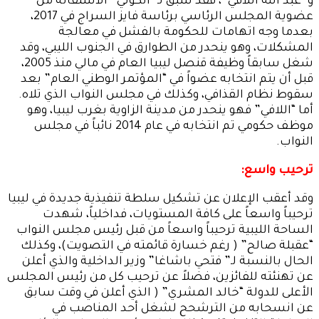
و”عبد الله اللافي”، فقد سبق لـ “الكوني” الاستقالة من
عضوية المجلس الرئاسي برئاسة فايز السراج في 2017،
بعدما وجه اتهامات للحكومة بالفشل في معالجة
المشكلات، وهو ينحدر من الطوارق في الجنوب الليبي، وقد
شغل سابقاً وظيفة قنصل ليبيا العام في مالي منذ 2005،
قبل أن يتم انتخابه عضواً في “المؤتمر الوطني العام” بعد
سقوط نظام القذافي، وكذلك في مجلس النواب الذي تلاه.
أما “اللافي” فهو ينحدر من مدينة الزاوية بغرب ليبيا، وهو
موظف حكومي تم انتخابه في عام 2014 نائباً في مجلس
النواب.
ترحيب واسع:
وقد أعقب الإعلان عن تشكيل سلطة تنفيذية جديدة في ليبيا
ترحيباً واسعاً على كافة المستويات، فداخلياً، شهدت
الساحة الليبية ترحيباً واسعاً من قبل رئيس مجلس النواب
“عقبلة صالح” ( رغم خسارة قائمته في التصويت)، وكذلك
الحال بالنسبة لـ” فتحي باشاغا” وزير الداخلية والذي أعلن
عن تهنئته للفائزين، فضلاً عن ترحيب كل من رئيس المجلس
الأعلى للدولة “خالد المشري” ( الذي أعلن في وقت سابق
عن انسحابه من الترشحح لشغل أحد المناصب في