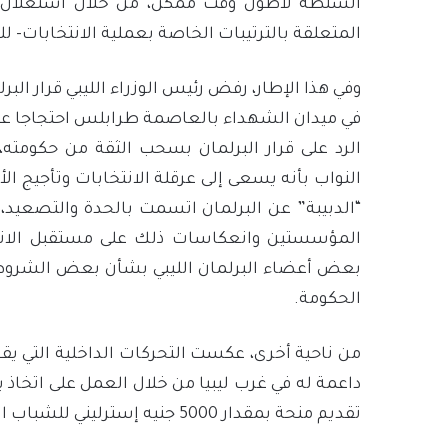
السلطة لأطول وقت ممكن، من خلال استغلال ال
المتعلقة بالترتيبات الخاصة بعملية الانتخابات- ل
وفي هذا الإطار، رفض رئيس الوزراء الليبي قرار ال
في ميدان الشهداء بالعاصمة طرابلس احتجاجا على 
الرد على قرار البرلمان بسحب الثقة من حكومته،
النواب بأنه يسعى إلى عرقلة الانتخابات وتأجيج الأ
“الدبيبة” عن البرلمان اتسمت بالحدة والتصعي
المؤسستين وانعكاسات ذلك على مستقبل الانتخ
بعض أعضاء البرلمان الليبي بشأن بعض الشروط 
الحكومة.
من ناحية أخرى، عكست التحركات الداخلية التي يق
داعمة له في غرب ليبيا من خلال العمل على اتخاذ 
تقديم منحة بمقدار 5000 جنيه إسترليني للشباب الراغبين في الزواج.