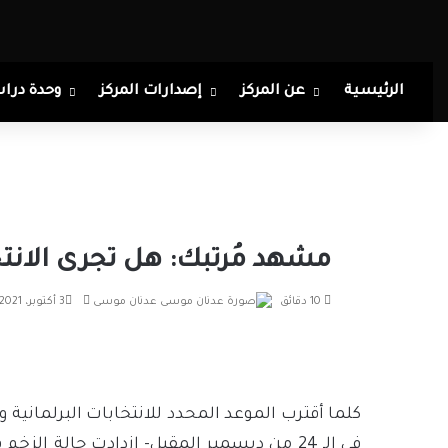
الرئيسية
عن المركز
إصدارات المركز
وحدة درا
مشهد مُرتبك: هل تجرى الانتخ
أرسل
10 دقائق
عدنان موسى
3 أكتوبر، 2021
بريدا
إلكترونيا
كلما أقترب الموعد المحدد للانتخابات البرلمانية وا
في الـ 24 من ديسمبر المقبل- ازدادت حالة ال