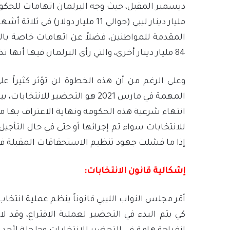
مليار دينار ليبي (حوالي 11 مليار 
المقدمة للمواطنين، فضلاً عن اتهامات خاصة بالات
84 مليار دينار أخرى، والتي رأى البرلمان فيها أنها تضع قيود على الحكومات المقبلة.
وعلى الرغم من أن هذه الخطوة لن تؤثر كثيراً عل
المهمة في مارس 2021 هو التحضير
انتهاء شرعية هذه الحكومة ونهاية الاعتراف بها م
للانتخابات سواء تم إجرائها أو حتى في حال التأج
إذا ما فشلت جهود تنظيم الاستحقاقات المقبلة ف
إشكالية قانون الانتخابات:
أقر مجلس النواب الليبي قانوناً ينظم عملية انتخا
كي يتم البدء في التحضير لعملية الاقتراع، وقد لا