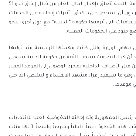
ديسمبر المقبل، حيث وجه البرلمان اتهامات للحكومة الليبية تتعلق بإهدار المال العام من خلال إنفاق نحو 51
دولار) في ثلاثة أشهر دون أن يتمخض عن ذلك أي تأثيرات إيجابية على الخدمات
فاقيات التي أبرمتها حكومة “الدبيبة” مع دول أخري بنحو
ى مهام الوزارة والتي كانت مهمتها الرئيسية منذ توليها
 للانتخابات، بيد أن هذا التصويت بسحب الثقة من حكومة الدبيبة سيعني
ن قبل الأطراف الداخلية بمجرد الوصول إلى الموعد المقرر
يل، وهو ما سيعيد إفراز مشهد الانقسام والتشظي الداخلي
ي موعدها.
ب رئيس الجمهورية وتم إحالته للمفوضية العليا للانتخابات
قت هذه الخطوة دعماً داخلياً وخارجياً واسعاً لأنها مثلت