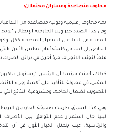
مخاوف متصاعدة ومساران محتملان:
ثمة مخاوف إقليمية ودولية متصاعدة من التداعيات
وفي هذا الصدد حذر وزير الخارجية الإيطالي “لوي
المقبلة في ليبيا على استقرار المنطقة ككل، وهو 
الخاص إلي ليبيا في كلمته أمام مجلس الأمن والتي أ
ملحاً لتجنب الانجراف مرة أخرى في براثن الصراعا
كذلك، أعلنت فرنسا أن الرئيس “إيمانويل ماكرون”
المقبل، في محاولة للتأكيد على أهمية إجراء الانتخا
التصويت لضمان نجاحها ومشروعية النتائج التي
وفي هذا السياق، طرحت صحيفة الجارديان البر
ليبيا حال استمرار عدم التوافق بين الأطراف ال
والرئاسية، حيث يتمثل الخيار الأول في أن تت