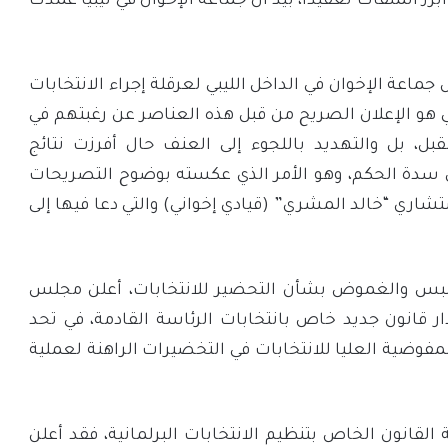
برز الملفات تعقيداً، بيد أن جماعة الإخوان في ليبيا عمدت
ماعة الإخوان في الداخل الليبي لعرقلة إجراء الانتخابات
 هو الإعلان الصريح من قبل هذه العناصر عن رغبتهم في
ل، بل والتهديد باللجوء إلى العنف حال أفرزت نتائج
 سدة الحكم، وهو الأمر الذي عكسته بوضوح التصريحات
اري “خالد المشري” (قيادي إخواني) والتي دعا فيها إلى
اللبس والغموض بشأن التحضير للانتخابات، أعلن مجلس
ار قانون جديد خاص بانتخابات الرئاسة القادمة، في تحد
لمفوضية العليا للانتخابات في التخضيرات الراهنة لعملية
لقانون الخاص بتنظيم الانتخابات البرلمانية، فقد أعلن