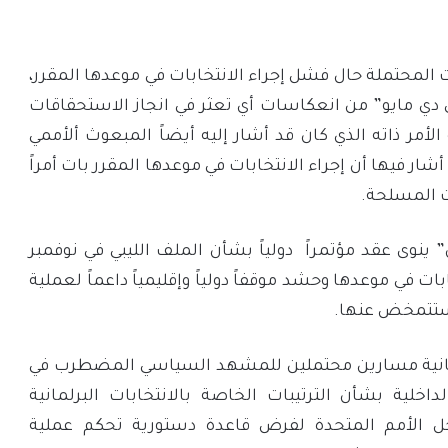
 المحتملة حال فشل إجراء الانتخابات في موعدها المقرر،
جي دي مايو” من انعكاسات أي تعثر في انجاز الاستحقاقات
الأمر ذاته الذي كان قد أشار إليه أيضاً المبعوث ألأممي
شار فيها أن إجراء الانتخابات في موعدها المقرر بات أمراً
ت المسلحة.
 ينوى عقد مؤتمراً دولياً بشأن الملف الليبي في نوفمبر
بات في موعدها وحشد موقفاً دولياً وإقليمياً داعماً لعملية
 ستتمخض عنها.
يطانية مسارين محتملين للمشهد السياسي المضطرب في
داخلية بشأن الترتيبات الخاصة بالانتخابات البرلمانية
دخل الأمم المتحدة لفرض قاعدة دستورية تحكم عملية