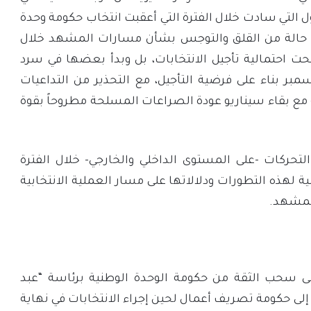
تفاؤل التي سادت خلال الفترة التي أعقبت انتخاب حكومة وحدة
 حالة من القلق والتوجس بشأن مسارات المشهد خلال
رجحت احتمالية تأجيل الانتخابات، بل وبدأ بعضها في سرد
ريوهات الممكنة في مرحلة ما بعد 24 ديسمبر بناء على فرضية التأجيل، مع التحذير من التداعيات
ً مع بقاء سيناريو عودة الصراعات المسلحة مطروحاً بقوة
لتحركات -على المستوى الداخلي والخارجي- خلال الفترة
ية لهذه التطورات ودلالاتها على مسار العملية الانتخابية
المشهد.
لى سحب الثقة من حكومة الوحدة الوطنية برئاسة “عبد
ة إلى حكومة تصريف أعمال لحين إجراء الانتخابات في نهاية