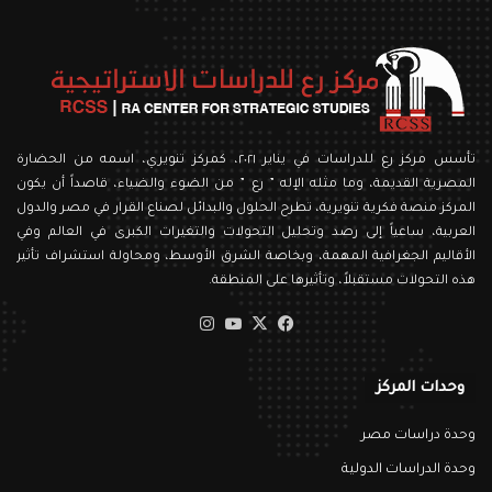
تأسس مركز رع للدراسات في يناير ٢٠٢١، كمركز تنويري، اسمه من الحضارة
المصرية القديمة، وما مثله الإله ” رع ” من الضوء والضياء، قاصداً أن يكون
المركز منصة فكرية تنويرية، تطرح الحلول والبدائل لصناع القرار في مصر والدول
العربية، ساعياً إلى رصد وتحليل التحولات والتغيرات الكبرى في العالم وفي
الأقاليم الجغرافية المهمة، وبخاصة الشرق الأوسط، ومحاولة استشراف تأثير
هذه التحولات مستقبلاً، وتأثيرها على المنطقة.
‫X
فيسبوك
‫YouTube
انستقرام
وحدات المركز
وحدة دراسات مصر
وحدة الدراسات الدولية