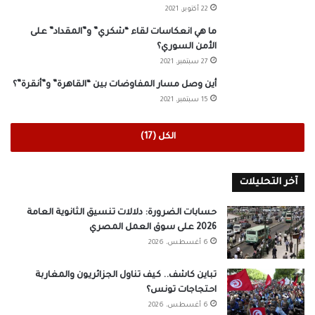
22 أكتوبر، 2021
ما هي انعكاسات لقاء “شكري” و”المقداد” على
الأمن السوري؟
27 سبتمبر، 2021
أين وصل مسار المفاوضات بين “القاهرة” و”أنقرة”؟
15 سبتمبر، 2021
الكل (17)
آخر التحليلات
حسابات الضرورة: دلالات تنسيق الثانوية العامة
2026 على سوق العمل المصري
6 أغسطس، 2026
تباين كاشف.. كيف تناول الجزائريون والمغاربة
احتجاجات تونس؟
6 أغسطس، 2026