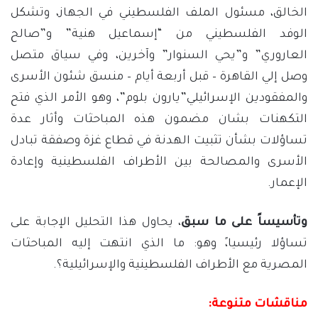
الخالق، مسئول الملف الفلسطيني في الجهاز، وتشكل
الوفد الفلسطيني من “إسماعيل هنية” و”صالح
العاروري” و”يحي السنوار” وآخرين، وفي سياق متصل
وصل إلي القاهرة – قبل أربعة أيام – منسق شئون الأسرى
والمفقودين الإسرائيلي”يارون بلوم”، وهو الأمر الذي فتح
التكهنات بشان مضمون هذه المباحثات وأثار عدة
تساؤلات بشأن تثبيت الهدنة في قطاع غزة وصفقة تبادل
الأسرى والمصالحة بين الأطراف الفلسطينية وإعادة
الإعمار.
وتأسيساً على ما سبق
، يحاول هذا التحليل الإجابة على
تساؤلا رئيسيا،ً وهو: ما الذي انتهت إليه المباحثات
المصرية مع الأطراف الفلسطينية والإسرائيلية؟.
مناقشات متنوعة: