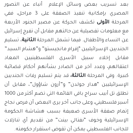
بعد تسريب بعض وسائل الإعلام أنباء عن التصور
المصري بإمكانية تنفيذ الصفقة على 3 مراحل، ففي
المرحلة
الأولى
تكشف الحركة عن مصير الجنود الأربعة
مع معلومات تفصيلية عن حالتهم مقابل أن تفرج إسرائيل
عن النساء والأطفال. فيما تشمل المرحلة
الثانية
، تسليم
الجنديين الإسرائيليين “إفرام مانجيستو” و”هشام السيد”
مقابل إخلاء سبيل الأسرى الفلسطينيين المعاد
اعتقالهم، وعدد آخر من الصادر بشأنهم أحكام قضائية
كبيرة. وفي المرحلة
الثالثة،
قد يتم تسليم رفات الجنديين
الإسرائيليين “هدار جولدن” و”أرون شاؤول”، مقابل أن
تطلق تل أبيب سراح باقي القائمة التي تضم أكثر من 1000
أسير فلسطيني، وعلى جانب أخر يرى البعض أن فرص نجاح
إتمام صفقة الأسرى ضعيفة بسبب هشاشة الحكومة
الإسرائيلية وخوف “نفتالي بينت” من تقديم أي تنازلات
للجانب الفلسطيني يمكن أن تقوض استقرار حكومته.