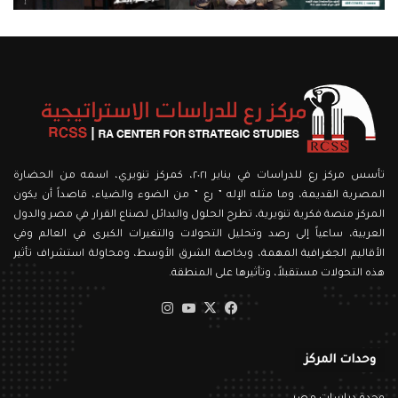
تأسس مركز رع للدراسات في يناير ٢٠٢١، كمركز تنويري، اسمه من الحضارة
المصرية القديمة، وما مثله الإله ” رع ” من الضوء والضياء، قاصداً أن يكون
المركز منصة فكرية تنويرية، تطرح الحلول والبدائل لصناع القرار في مصر والدول
العربية، ساعياً إلى رصد وتحليل التحولات والتغيرات الكبرى في العالم وفي
الأقاليم الجغرافية المهمة، وبخاصة الشرق الأوسط، ومحاولة استشراف تأثير
هذه التحولات مستقبلاً، وتأثيرها على المنطقة.
‫X
فيسبوك
‫YouTube
انستقرام
وحدات المركز