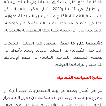
المختلفة. ومع اقتراب الذكرى الثانية لتولي السلطان هيثم
بن طارق في 11 يناير2020، تبرز بعض التغيرات في
السياسة العُمانية انفتاح متبادل بين السلطنة وجوارها
الخليجي وتطلع مسقط لتعزيز الاستفادة من موقعها
الجيوستراتيجي في خدمة مصالحها الاقتصادية والتنموية.
وتأسيسا على ما سبق؛
يتقصى هذا التحليل التحركات
الخارجية العُمانية في العهد الجديد ومدى تأثيرها في
بوصلة السلطنة للمرحلة القادمة في ضوء أولوياتها
الداخلية والتزاماتها الدولية.
مبادئ السياسة العُمانية
:
لم تكن عُمان بعيدة عن بيئة الاضطرابات، حيث آثرت أن
تصوغ سياسة خارجية متوازنة تمكنها من تعزيز الاستقرار
الداخلي وإبعاده عن أي مؤثرات خارجية قد تعكر صفو