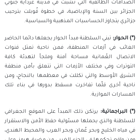
الصدامات الطائفية التي نشبت في مدينة غرداية جنوبي
الجزائر بين السنة والإباضية، في خطوة قُوبلت بترحيب
جزائري يتجاوز الحساسيات المذهبية والسياسية.
(*) الحوار:
تبني السلطنة مبدأ الحوار يجعلها دائما الحاضر
الغائب في أزمات المنطقة، فمن ناحية تمثل قنوات
الاتصال العُمانية مساحة آمنة وملجأ لتهدئة كافة
التوترات وفي مختلف الأزمات التي تتعلق بأمن منطقة
الشرق الأوسط والتي تكللت في معظمها بالنجاح، ومن
ناحية أخرى قلّما تفاخرت مسقط بدورها في بناء تلك
المسارات الموازية.
(*) البراجماتية:
يرتكن ذلك المبدأ على الموقع الجغرافي
للسلطنة والذي يحملها مسئولية حفظ الأمن والاستقرار
في مياه الخليج وبحر عُمان وبحر العرب والمحيط الهندي،