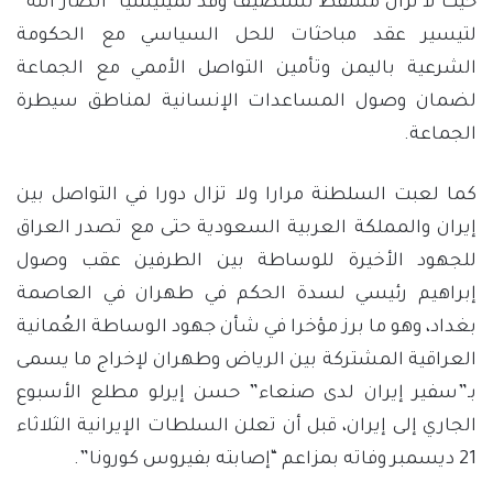
حيث لا تزال مسقط تستضيف وفد لميليشيا “أنصار الله”
لتيسير عقد مباحثات للحل السياسي مع الحكومة
الشرعية باليمن وتأمين التواصل الأممي مع الجماعة
لضمان وصول المساعدات الإنسانية لمناطق سيطرة
الجماعة.
كما لعبت السلطنة مرارا ولا تزال دورا في التواصل بين
إيران والمملكة العربية السعودية حتى مع تصدر العراق
للجهود الأخيرة للوساطة بين الطرفين عقب وصول
إبراهيم رئيسي لسدة الحكم في طهران في العاصمة
بغداد، وهو ما برز مؤخرا في شأن جهود الوساطة العُمانية
العراقية المشتركة بين الرياض وطهران لإخراج ما يسمى
بـ”سفير إيران لدى صنعاء” حسن إيرلو مطلع الأسبوع
الجاري إلى إيران، قبل أن تعلن السلطات الإيرانية الثلاثاء
21 ديسمبر وفاته بمزاعم “إصابته بفيروس كورونا”.