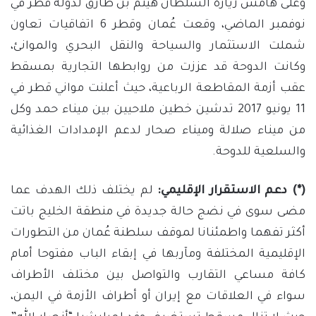
وعلى هامش زيارة السلطان هيثم بن طارق لدولة قطر في
نوفمبر الماضي، وقعت عُمان وقطر 6 اتفاقيات تعاون
شملت الاستثمار والسياحة والنقل البحري والموانئ،
وكانت الدوحة قد عززت من روابطها التجارية بمسقط
عقب أزمة المقاطعة الرباعية، حيث أعلنت مواني قطر في
11 يونيو 2017 تدشين خطين ملاحيين بين ميناء حمد وكل
من ميناء صلالة وميناء صحار لدعم الإمدادات الغذائية
والسلعية للدوحة.
(*) دعم الاستقرار الإقليمي:
لم يختلف ذلك الهدف عما
مضى سوى في نضج حالة جديدة في منطقة الخليج باتت
أكثر تفهما واطمئنانا لموقف سلطنة عُمان من التطورات
الإقليمية المختلفة ومآربها في إبقاء الباب مفتوحا أمام
كافة مساعي التقارب والتواصل بين مختلف الأطراف
سواء في العلاقات مع إيران أو أطراف الأزمة في اليمن،