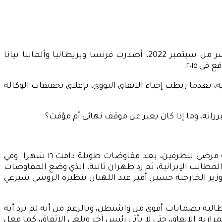
شهدت الدول الأوروبية تراجعا في دورها كوسيط في مفاوضات توقيع الاتفاق النووي بين واشنطن وطهران. ففي العاشر من سبتمبر 2022، أصدرت فرنسا وبريطانيا وألمانيا بيانا
 ٢٠١٥.
 بعدما ربطت إحياء الاتفاق النووي، بإغلاق تحقيقات الوكالة
راته، وما إذا كان يعبر عن موقف نهائي أم مؤقت؟.
الاتحاد الأوروبي قد قدم في الثامن من أغسطس الماضي، نصا نهائيا من أجل إحياء الاتفاق النووي، من المفترض أنه مرضي للطرفين، بعد مفاوضات طويلة دامت ١٦ شهرا. وفي
المطالب الإيرانية، ثم رد طهران ثانية، الذي وضع المفاوضات
 وزير الخارجية حسين أمير عبد اللهيان بنظيره الروسي سيرغي
البة بضمانات أقوى من واشنطن، وبالرغم من أنه لم ترد أية
ية الاتفاق، حتى لا يأتي رئيس آخر ويلغي الاتفاق، كما فعل