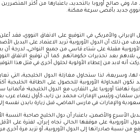
وفي صالح أوروبا بالتحديد، باعتبارها من أكثر المتضررين جر
نووي جديد بأقصى سرعة ممكنة.
الإيراني والأمريكي في التوقيع على الاتفاق النووي، فقد أع
ف من ذلك أن الدول الأوروبية تريد الاعتماد على البديل الأضمن
ل الأوروبية مقبلة على شتاء قاسي من جميع النواحي، لدرجة أ
 بلادهم بعد تحذيرات حكوماتهم. كما أن توقيع الاتفاق النوو
أدركت أنه لابد من إعطاء الأولوية لحلول أخرى في مثل هذا الت
ها، وسريعة، لذا ستحاول مغازلة الدول الخليجية، التي تعارض
تكون المحاولة الأوروبية للحصول على الطاقة الخليجية أكثر
رة تهافتا أوروبيا على التقارب مع الدول الخليجية؛ فألمانيا س
ن سلمان، ورئيس الإمارات محمد بن زايد، كأول زعماء عرب بعد
سعودية والإمارات في مارس الماضي، قبل زيارة بايدن نفسه إل
ديل الأسرع والأضمن، باعتبار أن دول الخليج صاحبة النسبة ال
ول الأوروبية على موقفها الحالي تجاه إيران، لفترة على الأق
فع من نسبة صادراتها إلى الدول الأوروبية، أو تزيد مرة أخرى