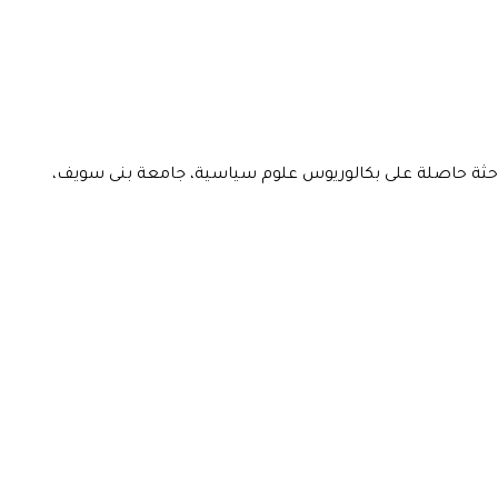
ون الأوروبية و الأمريكية، كانت تعمل في مركز رع للدراسات رئيسة لبرنامج الدراسات الأوروبية والأمريكية حتى أبريل 2024. الباحثة حاصلة على بكالوريوس علوم سياسية، جامعة بنى سويف،