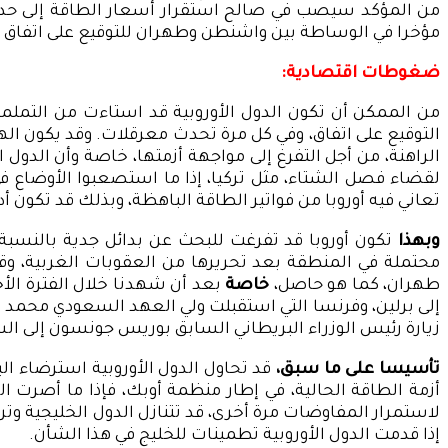
من المؤكد سيصب في صالح استقرار أسعار الطاقة إلى حد ما، 
مؤخرا في الوساطة بين واشنطن وطهران للتوقيع على اتفاق 
ضغوطات اقتصادية:
من الممكن أن تكون الدول الأوروبية قد استاءت من التململ 
التوقيع على اتفاق، وفي كل مرة تحدث معرقلات. وقد يكون الهد
الراهنة، من أجل التفرغ إلى مواجهة أزمتها، خاصة وأن الدو
لقضاء فصل الشتاء، مثل تركيا، إذا ما استصعبوا الأوضاع في
تعاني فيه أوروبا من فواتير الطاقة الباهظة، وبذلك قد تكون 
وبهذا
تكون أوروبا قد تفرغت للبحث عن بدائل جدية بالنسبة ل
محتملة في المنطقة بعد تحريرها من العقوبات الغربية، وقد 
طهران، كما هو حاصل،
خاصة
بعد أن شهدنا خلال الفترة الأخي
إلى برلين، وفرنسا التي استقبلت ولي العهد السعودي محمد ب
زيارة رئيس الوزراء البريطاني السابق بوريس جونسون إلى ال
تأسيسا على ما سبق،
قد تحاول الدول الأوروبية استرضاء الب
أزمة الطاقة الحالية، في إطار منظمة أوبك، فإذا ما أصرت الد
لاستمرار المفاوضات مرة أخرى، قد تتنازل الدول الخليجية وتر
إذا قدمت الدول الأوروبية تطمينات للخليج في هذا الشأن.