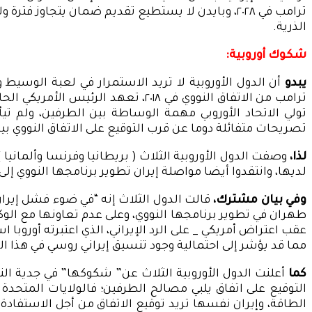
ترامب في ٢٠٢٨، وبايدن لا يستطيع تقديم ضمان يتجاوز فترة ولايته، لأن الاتفاق النووي ليست معاهدة ملزمة، وإنما تفاهمات سياسية.
الذرية.
شكوك أوروبية:
يبدو
أن الدول الأوروبية لا تريد الاستمرار في لعبة الوسيط و
ترامب من الاتفاق النووي في ٢٠١٨، 
تولي الاتحاد الأوروبي مهمة الوساطة بين الطرفين، ولم تي
تصريحات متفائلة دوما عن قرب التوقيع على الاتفاق النووي 
لذا،
وصفت الدول الأوروبية الثلاث ( بريطانيا وفرنسا وألمانيا
لديها، وانتقدوا أيضا مواصلة إيران تطوير برنامجها النووي
وفي بيان مشترك،
قالت الدول الثلاث إنه “في ضوء فشل إيرا
طهران في تطوير برنامجها النووي، وعلى عدم تعاونها مع الوكا
عقب اعتراض أمريكي _ على الرد الإيراني، الذي اعتبرته أوروبا ا
مما قد يؤشر إلى احتمالية وجود تنسيق إيراني روسي في هذا ا
كما
أعلنت الدول الأوروبية الثلاث عن” شكوكها” في جدية النواي
التوقيع على اتفاق يلبي مصالح الطرفين؛ فالولايات المتحدة
الطاقة، وإيران نفسها تريد توقيع الاتفاق من أجل الاستفادة م