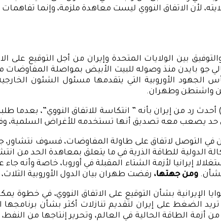
التوفيق بين الولايات المتحدة وإيران من أجل التوقيع على ال
تعهد الرئيس الأمريكي الحالي جو بايدن منذ وصوله للبيت الأبيض بمواصلة ال
أس الجهود الأوروبية التي يتقدمها مسئول الشئون الخارجية 
بين واشنطن وطهران.
 ) أحدث رد من إيران بأنه ” انتكاسة للاتفاق النووي”، بعدما 
 إلى حد يصعب معه تصديق أنها تستخدمه للأغراض السلمية، وفق
ن في التوصل لاتفاق على طاولة المفاوضات، فسوف نتشاور، جنب
لة الدولية للطاقة الذرية في ما يتعلق بمعاهدة الحد من انتشا
ستغلالا إيرانيا لأزمة الشتاء المقبلة في أوروبا، خاصة وأنه جا
لشأن.
ومن جهتها،
رفضت طهران بيان الدول الأوروبية الثلاث، و
ا الإيرانية بشأن التوقيع على الاتفاق النووي، في خطوة يمكن ا
 تريد الضغط على إيران لتقديم تنازلات أكثر بشأن برنامجها 
ن أزمة الطاقة الحالية في العالم، وتحرير إنتاجها من النفط، 