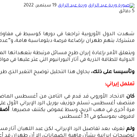
أرسل
وردة عبد الرازق
19 سبتمبر، 2022
بريدا
5 دقائق
إلكترونيا
مشتركا، يتهم طهران بإضاعة فرصة دبلوماسية هامة، و”عدم استغلا
ويتعلق الأمر بإعادة إيران طرح مسائل مرتبطة بتعهداتها المل
الدولية للطاقة الذرية في آثار اليورانيوم التي عثر عليها في موا
وتأسيسا على ذلك،
يحاول هذا التحليل توضيح التغير الذي طرأ
تململ إيراني:
كان
منتصف أغسطس، تسلم جوزيف بوريل الرد الإيراني الأول على الم
مرة أخرى في مهب الريح، وسط غموض يكتنف مصيرها.
أضف 
لافروف بموسكو في 31 أغسطس.
ولم
تعرف بعد تفاصيل الرد الإيراني، لكن عبد اللهيان أثار م
توضيحات إيرانية بشأن ماهية الضمانات، إلا أن طهران قد أع