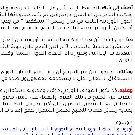
أضف إلى ذلك
، الضغط الإسرائيلي على الإدارة الأمريكية، وال
الدول الأوروبية الثلاث في بيان رسمي ” تشككها ” في جدية ا
أميركيين وأوروبيين بغية إثنائهم عن المضي قدما في هذا المس
هذا
دون إغفال أن هناك إمكانية لاستفادة أوروبية من الغاز ا
العربية، والخليجية بالتحديد، الأمر الذي اتضح خلال جولة 
التهديدات الإيرانية، ومنع إبرام الاتفاق النووي رسميا. و
النووي.
وبذلك
، قد يكون من غير المرجح أن يتم توقيع الاتفاق النووي
الاستحقاق الانتخابي، حتى لا يستخدمه الجمهوريون ضده في ا
وعليه
،
قد يكون الموقف الأوروبي مؤقتا، ومحاولة لاستغلال عد
التقرب من الخليج في تلك الفترة، والعمل على تأمين مخزون 
بالتعاون مع واشنطن الحصول على أكبر قدر من المكتسبات، و
بمثابة رسائل طمأنة للخليج تضمن استمرار تدفق إمدادات الط
الوسوم
أوروبا والاتفاق النووي
الاتفاق النووي
الرئيس الإيراني
المرشد ال