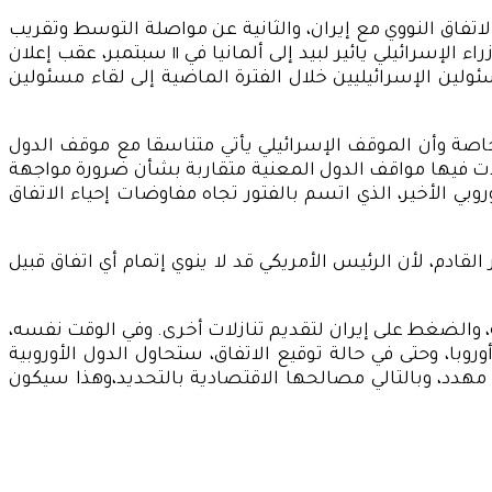
الاتفاق النووي مع إيران، والثانية عن مواصلة التوسط وتقريب
وجهات النظر بين الطرفين. فإسرائيل لم تكف محاولاتها البتة لإفشال الاتفاق النووي أبدا، والتي كان آخرها زيارة رئيس الوزراء الإسرائيلي يائير لبيد إلى ألمانيا في ١١ سبتمبر، عقب إعلان
ئولين الإسرائيليين خلال الفترة الماضية إلى لقاء مسئولين
ة.خاصة وأن الموقف الإسرائيلي يأتي متناسقا مع موقف الدول
وبدت فيها مواقف الدول المعنية متقاربة بشأن ضرورة مواجهة
ي الأخير، الذي اتسم بالفتور تجاه مفاوضات إحياء الاتفاق
لقادم، لأن الرئيس الأمريكي قد لا ينوي إتمام أي اتفاق قبيل
، والضغط على إيران لتقديم تنازلات أخرى. وفي الوقت نفسه،
با، وحتى في حالة توقيع الاتفاق، ستحاول الدول الأوروبية
مهدد، وبالتالي مصالحها الاقتصادية بالتحديد،وهذا سيكون