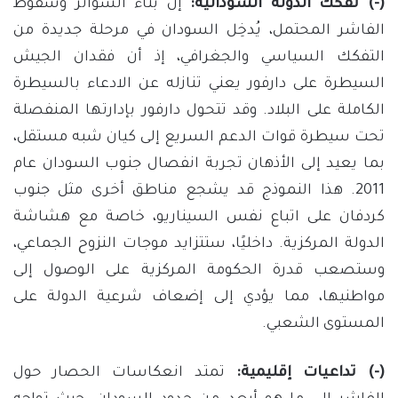
(-) تفكك الدولة السودانية:
إن بناء السواتر وسقوط
الفاشر المحتمل، يُدخِل السودان في مرحلة جديدة من
التفكك السياسي والجغرافي، إذ أن فقدان الجيش
السيطرة على دارفور يعني تنازله عن الادعاء بالسيطرة
الكاملة على البلاد. وقد تتحول دارفور بإدارتها المنفصلة
تحت سيطرة قوات الدعم السريع إلى كيان شبه مستقل،
بما يعيد إلى الأذهان تجربة انفصال جنوب السودان عام
2011. هذا النموذج قد يشجع مناطق أخرى مثل جنوب
كردفان على اتباع نفس السيناريو، خاصة مع هشاشة
الدولة المركزية. داخليًا، ستتزايد موجات النزوح الجماعي،
وستصعب قدرة الحكومة المركزية على الوصول إلى
مواطنيها، مما يؤدي إلى إضعاف شرعية الدولة على
المستوى الشعبي.
(-) تداعيات إقليمية:
تمتد انعكاسات الحصار حول