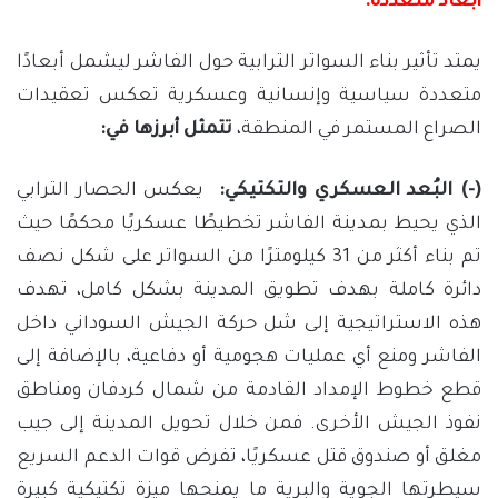
أبعاد متعددة:
يمتد تأثير بناء السواتر الترابية حول الفاشر ليشمل أبعادًا
متعددة سياسية وإنسانية وعسكرية تعكس تعقيدات
الصراع المستمر في المنطقة،
تتمثل أبرزها في:
(-) البُعد العسكري والتكتيكي:
يعكس الحصار الترابي
الذي يحيط بمدينة الفاشر تخطيطًا عسكريًا محكمًا حيث
تم بناء أكثر من 31 كيلومترًا من السواتر على شكل نصف
دائرة كاملة بهدف تطويق المدينة بشكل كامل، تهدف
هذه الاستراتيجية إلى شل حركة الجيش السوداني داخل
الفاشر ومنع أي عمليات هجومية أو دفاعية، بالإضافة إلى
قطع خطوط الإمداد القادمة من شمال كردفان ومناطق
نفوذ الجيش الأخرى. فمن خلال تحويل المدينة إلى جيب
مغلق أو صندوق قتل عسكريًا، تفرض قوات الدعم السريع
سيطرتها الجوية والبرية ما يمنحها ميزة تكتيكية كبيرة