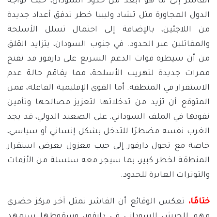
الفاشر إلى ما هو أبعد من حدود السودان، حيث تواجه
الدول المجاورة مثل تشاد وليبيا خطر تدفق أعداد جديدة
من اللاجئين، بالإضافة إلى احتمال تسلل الأسلحة
والمقاتلين عبر الحدود. في جنوب السودان، يتزايد القلق
من أن سيطرة قوات الدعم السريع على دارفور قد تفتح
ممرات جديدة لتهريب الأسلحة، مما يفاقم حالة عدم
الاستقرار في المنطقة. أما القوى الإقليمية الفاعلة، فمن
المتوقع أن تزيد من تدخلاتها لتعزيز مصالحها وتأمين
نفوذها في الملف السوداني. على الصعيد الدولي، قد يجد
الغرب نفسه مضطرًا للتدخل بشكل إنساني أو سياسي،
خاصة مع تحول دارفور إلى جيب معزول يعرض استقرار
المنطقة لخطر كبير، بما سيجر معه سلسلة من الأزمات
والتوترات العابرة للحدود.
ختامًا،
تعكس الوقائع أن الفاشر تمثل آخر مركز حضري
مهم للجيش السوداني في دارفور، وسقوطها سيمهد