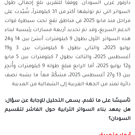
دارفور غربي السودان. ووفقًا للتقرير، بلغ إجمالي طول
السواتر التي تم توثيقها أكثر من 31 كيلومتراً، شُيّدت على
مراحل منذ مايو 2025 في مناطق تقع تحت سيطرة قوات
الدعم السريع، وقد تم تحديد أربعة مسارات رئيسية لبناء
هذه السواتر: الأول بطول 9 كيلومترات أنشئ بين 14 و24
يوليو 2025، والثاني بطول 6 كيلومترات بين 3 و19
أغسطس 2025، والثالث بطول 7 كيلومترات بين 5 مايو
و12 يوليو 2025، أما الرابع فبلغ طوله 9 كيلومترات وأُنجِز
بين 13 و27 أغسطس 2025، مشكّلاً معاً ما يشبه نصف
دائرة تمتد من الجهة الغربية إلى الشمالية من المدينة.
تأسيسًا على ما تقدم، يسعى التحليل للإجابة عن سؤال:
هل يمهد بناء السواتر الترابية حول الفاشر لتقسيم
السودان؟