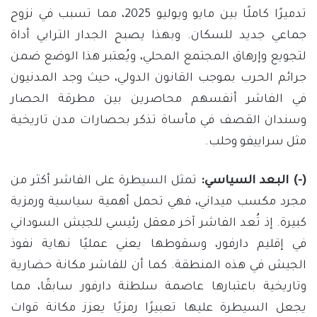
تدميرًا كاملًا بين مايو ويوليو 2025، مما تسبب في نزوح
جماعي جديد للسكان. وبهذا يصبح الجدار الترابي أداة
لتجويع وإرهاق المجتمع المحلي، ويُعتبر هذا الوضع ضمن
جرائم الحرب بموجب القانون الدولي، حيث وجد المدنيون
في الفاشر أنفسهم محاصرين بين مطرقة الحصار
وسندان القصف في مأساة تذكر بحصارات مدن تاريخية
مثل سراييفو وحلب.
(-) البعد السياسي:
تمثل السيطرة على الفاشر أكثر من
مجرد مكسب ميداني، فهي تحمل أهمية سياسية ورمزية
كبيرة. إذ تُعد الفاشر آخر معقل رئيسي للجيش السوداني
في إقليم دارفور، وسقوطها يعني عمليًا نهاية نفوذ
الجيش في هذه المنطقة. كما أن للفاشر مكانة حضارية
وتاريخية باعتبارها عاصمة سلطنة دارفور سابقًا، مما
يجعل السيطرة عليها تعبيرًا رمزيًا يعزز مكانة قوات