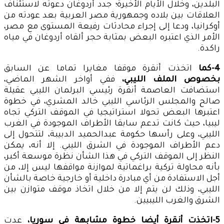
البلدين، وخلال الأيام الأخيرة؛ جدد أردوغان دعوته لاستئناف
العلاقات بين بلاده وجمهورية مصر العربية بعد عودته من
أوكرانيا، ودعا إلى إجراء محادثات رفيعة المستوى مع مصر،
الأمر الذي اعتبره البعض بمثابة حجر ألقاه أردوغان في مياه
راكدة.
4-كما
اتخذت أنقرة موقفا مغايرا تماما عن السابق
بخصوص الملف الليبي،
ففي أواخر الشهر الماضي،
استضافت العاصمة أنقرة رئيسي البرلمان الليبي عقيلة
صالح والمجلس الرئاسي الليبي خالد المشري، في خطوة
اعتبرها البعض تحولا استراتيجيا في الموقف التركي تجاه
ليبيا، حيث كانت تدعم سابقا الأطراف الموجودة في الغرب
الليبي، وعلى رأسها حكومة عبدالحميد الدبيبة، لتتحول إلى
دعم الأطراف الموجودة في الشرق الليبي. إلا أنه، يمكن
النظر إلى الموقف التركي في هذا الشأن نظرة موسعة أكبر،
بأنه محاولة تركية براغماتية لموازنة مواقفها ليس إلا، من
أجل الاستفادة من أي مبادرة داخلية أو خارجية خاصة بالشأن
الليبي، وذلك لن يتم إلا من خلال اتخاذ موقف متوازن بين
الشرق والغرب الليبيين.
5-اتخذت أنقرة أيضا خطوة مشابهة في سوريا،
عدت