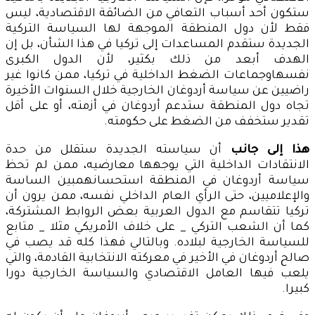
ستكون أحد أسباب التعافي من الضائقة الاقتصادية، ليس
فقط لأن دول المنطقة الموجهة لها السياسة التركية
الجديدة ستقدم المساعدات إلى تركيا في هذا الشأن، بل إن
الهدف أبعد من ذلك بكثير، لأن الدول الكبرى
نفسهاوجماعات الضغط الداخلية في تركيا، ممن كانوا غير
راضيين عن سياسة أردوغان الخارجية خلال السنوات الأخيرة
تجاه دول المنطقة ستدعم أردوغان في أزمته، أو على أقل
تقدير ستخفف من الضغط على حكومته.
هذا إلى جانب
أن سياسته الجديدة ستقلل من حدة
الانتقادات الداخلية التي يوجهها معارضيه، ممن لم تحظ
سياسة أردوغان في المنطقة استحسانهمبين الساسة
والإعلاميين، حتى الرأي العام الداخلي نفسه، ممن يرون أن
تركيا تتقاسم مع الدول العربية بعض الروابط المشتركة،
كما أن الشعب التركي _ على خلاف الأمريكي مثلا _ متابع
للسياسة الخارجية لبلاده. وبالتالي فهذا كله قد يصب في
صالح أردوغان في الأخير في معركته الانتخابية القادمة، والتي
يلعب فيها العامل الاقتصادي والسياسة الخارجية دورا
كبيرا.