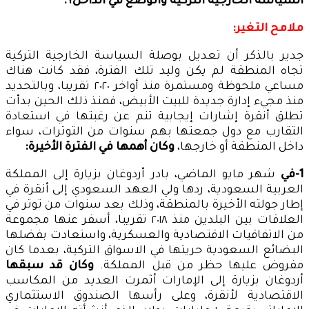
السياسة الخارجية التركية والوضع في الداخل؟.
ملامح التغير:
جدير بالذكر أن تعديل بوصلة السياسة الخارجية التركية
تجاه المنطقة لم يكن وليد تلك الفترة، فقد كانت هناك
مساعي ملحوظة ومستمرة منذ أواخر ٢٠٢٠ تقريبا، وبالتحديد
منذ مجيء إدارة جديدة للبيت الأبيض، فمنذ ذلك الحين بدأت
تطلق أنقرة إشارات إيجابية تنم عن رغبتها في استعادة
التقارب مع دول جمعتها بهم سنوات من التوترات، سواء
داخل المنطقة أو خارجها،
وكان أهمها في الفترة الأخيرة:
1-في
شهر مايو الماضي، بادر أردوغان بزيارة إلى المملكة
العربية السعودية، ردها ولي العهد السعودي إلى أنقرة في
إطار جولته الأخيرة بالمنطقة، وذلك بعد سنوات من توتر في
العلاقات بين البلدين منذ ٢٠١٨ تقريبا، أسفر عنها مجموعة
من الاتفاقيات الاقتصادية والعسكرية، واستعادت بفضلها
البضائع السعودية حريتها في الاسواق التركية، بعدما كان
مفروض عليها حظر من قبل المملكة.
وكان قد سبقها
أردوغان بزيارة إلى الإمارات أثمرت العديد من المكاسب
الاقتصادية لأنقرة، وعلى رأسها الصندوق الاستثماري