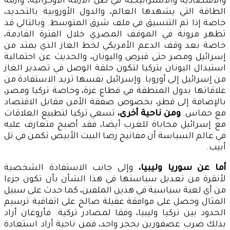
والاقتصادية والاستراتيجية في ظل الأزمة الأوكرانية، وأزمة
الطاقة التي يشهدها العالم، والدول الأوروبية بالتحديد،
خاصة إذا تم التنسيق في ملف شرق المتوسط. وبالتالي قد
تظهر مرونة في الموقف المصري خلال الفترة القادمة،
خاصة بعد وقف الدعم الأمريكي لخط الغاز الذي يمتد من
إسرائيل ومصر حتى قبرص واليونان، والحديث عن احتمالية
استبدال اليونان بتركيا لتكون حلقة الوصل في تصدير الغاز
من إسرائيل إلى أوروبا. وإسرائيل نفسها تريد الاستفادة من
علاقاتها بدول المنطقة في قطاع غزة، وخاصة تركيا ومصر،
بالإضافة إلى قطر، بخصوص صفقة الأمن مقابل الاقتصاد
مع حماس.
ومن ناحية أخرى،
تسعي تركيا لتطبيع العلاقات
مع إسرائيل محاباة للغرب أيضا، فقد أصبح متعارف عليه
في عالم السياسة أن مفاتيح رضا البيت الأبيض تكمن في تل
أبيب.
أما عن سوريا وليبيا،
وإلى جانب الاستفادة الشخصية
لأنقرة من تعديل سياستها في هذا الشأن بأن تكون جزءا
من أي لعبة سياسية في هذين الملفين، كما حدث على سبيل
المثال وحصل على موافقة عقيلة صالح على اتفاقية ترسيم
الحدود بين تركيا وليبيا، وفقا لمصادر تركية. فأروغان أراد
بذلك ضرب عصفورين بحجر واحد، فمن ناحية أراد استعادة