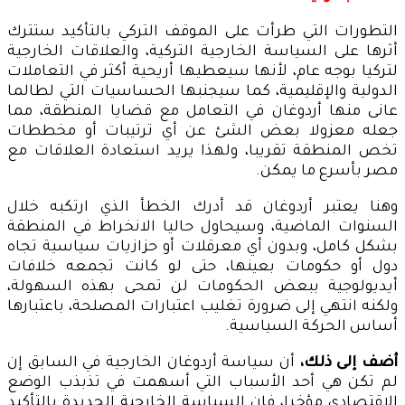
التطورات التي طرأت على الموقف التركي بالتأكيد ستترك
أثرها على السياسة الخارجية التركية، والعلاقات الخارجية
لتركيا بوجه عام، لأنها سيعطيها أريحية أكثر في التعاملات
الدولية والإقليمية، كما سيجنبها الحساسيات التي لطالما
عانى منها أردوغان في التعامل مع قضايا المنطقة، مما
جعله معزولا بعض الشئ عن أي ترتيبات أو مخططات
تخص المنطقة تقريبا، ولهذا يريد استعادة العلاقات مع
مصر بأسرع ما يمكن.
وهنا يعتبر أردوغان قد أدرك الخطأ الذي ارتكبه خلال
السنوات الماضية، وسيحاول حاليا الانخراط في المنطقة
بشكل كامل، وبدون أي معرقلات أو حزازيات سياسية تجاه
دول أو حكومات بعينها، حتى لو كانت تجمعه خلافات
أيديولوجية ببعض الحكومات لن تمحى بهذه السهولة،
ولكنه انتهي إلى ضرورة تغليب اعتبارات المصلحة، باعتبارها
أساس الحركة السياسية.
أضف إلى ذلك،
أن سياسة أردوغان الخارجية في السابق إن
لم تكن هي أحد الأسباب التي أسهمت في تذبذب الوضع
الاقتصادي مؤخرا، فإن السياسة الخارجية الجديدة بالتأكيد