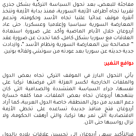
مفاجئة للبعض، بعد تحول السياسة التركية بشكل جذري
تقريبا تجاه أطراف الأزمة السورية، فمنذ بداية الأزمة وتتخذ
أنقرة موقف عدائيا علنيا تجاه الأسد وحكومته، وتدعم
المعارضة السورية سياسيا وإعلاميا وعسكريا. حتى عاد
أردوغان خلال الأيام الماضية وأكد على ضرورة استعادة
العلاقات مع سوريا بشكل كامل، كما تحدث عن ضرورة عقد
” مصالحة بين المعارضة السورية ونظام الأسد “، وازدادت
جدية حديثه عن سوريا بعد عودته من سوتشي ولقائه بوتين.
دوافع التغير:
يأتي التحول البارز في الموقف التركي تجاه بعض الدول
والملفات الخارجية لكسر العزلة التي فرضتها تركيا على
نفسها، جراء السياسة المتشددة والصدامية التي كان
ينتهجها أردوغان تجاه بعض الملفات، مما كلفه خسارة
دعم العديد من دول المنطقة، خاصة الدول العربية، كما أراد
أردوغان فتح منافذ جديدة تساعده على تخطي الأزمة
الاقتصادية التي تمر بها تركيا، والتي أرهقت الحكومة، ولا
تزال رواسبها حتى الآن.
فبالتأكيد سعي أردوغان إلى تحسين علاقات بلاده بالدول