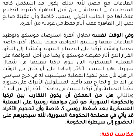
العلاقات مع مصر، لأنه بذلك يكون قد استكمل كافة
المتطلبات _ المعلنة _ من قبل القاهرة كشرط لتطبيع
علاقاتها مع الجانب التركي رسميا، خاصة وأن عقيلة صالح
ذهب إلى القاهرة عقب أيام فقط من عودته من أنقرة.
وفي الوقت نفسه
تحاول أنقرة استرضاء موسكو، وتوطيد
العلاقات معها وتنسيق المواقف معها بشكل أكبر، خاصة
بعدما وافقت تركيا على انضمام السويد وفنلندا إلى الناتو،
القرار الذي أثار حفيظة موسكو، وأيضا من أجل الموافقة على
العملية العسكرية التي تنوي تركيا تنفيذها في شمال
سوريا، وهو السبب الأكثر إلحاحا على أردوغان في الوقت
الراهن، لأن عدم تنفيذ العملية سيتسبب له في حرج سياسي
في الداخل والخارج بعد تأكيد المسئولين الأتراك على ضرورة
تنفيذ العملية، وأن تركيا ليست في حاجة ” لأخذ إذن من أحد “،
وبالتالي
هل من الممكن أن يكون التقارب بين تركيا
والحكومة السورية، هو ثمن موافقة روسيا على العملية
العسكرية بعد ضغط روسي ؟، خاصة وأن تحجيم الأكراد
قد يأتي في مصلحة الحكومة السورية، لأنه سيجبرهم على
الخضوع إلى سيطرة الحكومة.
مكاسب تركية: