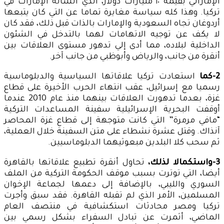
الإماراتي بقيمة ١٠ مليارات دولار، الذي أنشأته الإمارات في
تركيا. وهذا كله سياسة مغايرة تماما عن التي كان يتبعها
أردوغان تجاه السعودية والإمارات بالذات قبل ذلك، فقد كان
لا يكف عن توجيه الاتهامات لهما بالتدخل في الشئون
الداخلية لبلاده، مما أدى إلي تدهور مستوى العلاقات بين
أنقرة من جانب، والرياض وأبوظبي من جانب آخر.
2-كما
استعادت تركيا علاقاتها السياسية والدبلوماسية
رسميا مع إسرائيل، عقب انتهاء الحرب الأخيرة على قطاع
غزة، بعدما تدهورت العلاقات بينهما منذ عام 2010 عندما
أوقفت البحرية الإسرائيلية سفينة المساعدات التركية
“مافي مرمرة” التي كانت متوجهة إلى قطاع غزة المحاصر
آنذاك. وقتل عشرة نشطاء على متن السفينة خلال العملية،
ثم سحب كلا البلدين مبعوثيهما الدبلوماسيين.
3-واستكمالا لذلك،
تحاول أنقرة تطبيع علاقاتها بالقاهرة
أيضا، التي توترت بسبب موقف الحكومة التركية من الملف
السوري والليبي، بالإضافة إلى دعمها لجماعة الإخوان
المسلمين، الأمر الذي لم تقبله القاهرة. فقد سبق وأجرت
تركيا ومصر محادثات استكشافية في منتصف العام
الماضي، أثمرت عن تبادل السفراء بشكل رسمي بين