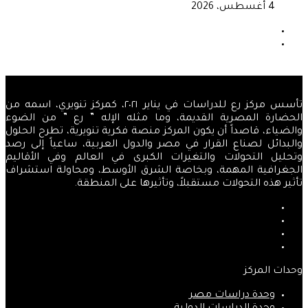
4 أغسطس، 2026
الصفحة
السابقة
الصفحة
التالية
تأسس مركز رع للدراسات في يناير ٢٠٢١، كمركز تنويري، اسمه من
الحضارة المصرية القديمة، وما مثله الإله ” رع ” من الضوء
والضياء، قاصداً أن يكون المركز منصة فكرية تنويرية، تطرح الحلول
والبدائل لصناع القرار في مصر والدول العربية، ساعياً إلى رصد
وتحليل التحولات والتغيرات الكبرى في العالم وفي الأقاليم
الجغرافية المهمة، وبخاصة الشرق الأوسط، ومحاولة استشراف
تأثير هذه التحولات مستقبلاً، وتأثيرها على المنطقة.
فيسبوك
‫X
‫YouTube
انستقرام
وحدات المركز
وحدة دراسات مصر