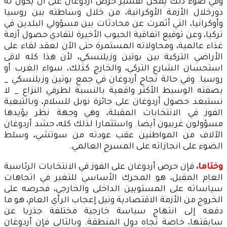
وفي ضوء ذلك يمكن تفسير حرص أردوغان على أن يكون له
دورخلال الأزمة الأوكرانية، من خلال وساطته بين روسيا
وأوكرانيا، التي أثمرت عن محادثات بين مسؤولي البلدين في
تركيا، وعن توقيع اتفاقية الحبوب الأخيرة لتفادي حصول أزمة
غذاء عالمية، ومحاولاته المستمرة حتى الآن لعقد لقاء على
الأراضي التركية بين بوتين وزيلنسكي، لأن هذا كله لاقى
استحسان الشارع التركي، والخارج كذلك، سواء الغرب أو
روسيا. وفي حالة نجاح أردوغان في جمع بوتين وزيلنسكي _
بصفته الوسيط الأكثر واقعية بالنسبة لطرفي النزاع _ لا
نستبعد حصول أردوغان على جائزة نوبل للسلام، وبالتبعية
الفوز في الانتخابات المقبلة، وهي وجهة نظر يؤيدها
مسؤولون غربيون أيضا. واستثمارا لذلك كله، حشد أردوغان
الآلاف من المواطنين عقب عودته من سوتشي، وسلط
الضوء على انجازاته على المسرح العالمي.
وختاما،
فإن حرص أردوغان على الفوز في الانتخابات الرئاسية
العام المقبل، هو المحرك الأساسي للتغير في اتجاهات
سياساته على المستويين الداخلى والخارجي، فحرصه على
الخروج من الأزمة الاقتصادية ونيل إعجاب الرأي العام، هو ما
دفعه إلى انتهاج سياسة خارجية مختلفة جذريا عن
سابقتها، خاصة تجاه دول المنطقة. وبالتالي فإن أردوغان