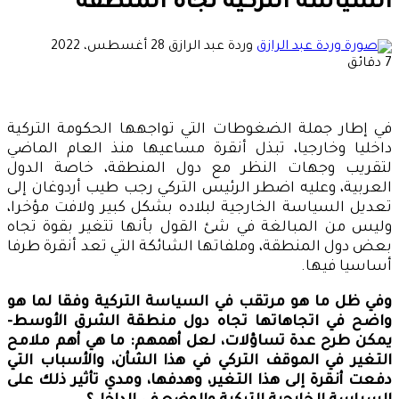
السياسة التركية تجاه المنطقة
أرسل
وردة عبد الرازق
28 أغسطس، 2022
بريدا
7 دقائق
إلكترونيا
في إطار جملة الضغوطات التي تواجهها الحكومة التركية
داخليا وخارجيا، تبذل أنقرة مساعيها منذ العام الماضي
لتقريب وجهات النظر مع دول المنطقة، خاصة الدول
العربية، وعليه اضطر الرئيس التركي رجب طيب أردوغان إلى
تعديل السياسة الخارجية لبلاده بشكل كبير ولافت مؤخرا،
وليس من المبالغة في شئ القول بأنها تتغير بقوة تجاه
بعض دول المنطقة، وملفاتها الشائكة التي تعد أنقرة طرفا
أساسيا فيها.
وفي ظل ما هو مرتقب في السياسة التركية وفقا لما هو
واضح في اتجاهاتها تجاه دول منطقة الشرق الأوسط-
يمكن طرح عدة تساؤلات، لعل أهمهم: ما هي أهم ملامح
التغير في الموقف التركي في هذا الشأن، والأسباب التي
دفعت أنقرة إلى هذا التغير، وهدفها، ومدي تأثير ذلك على