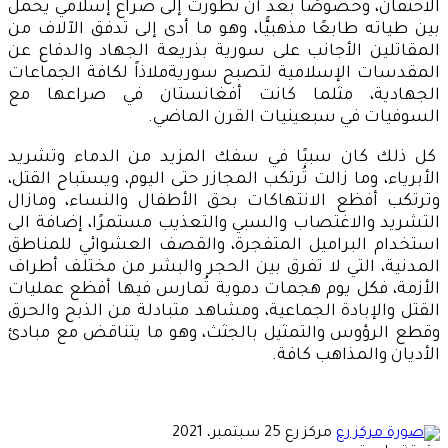
الاحتقان، وخصوصًا بعد أن تطورت إلى صراع إسلامي يحمل
بين طياته طابعًا مذهبيًّا، وهو ما أدى إلى تدفق الآلاف من
المقاتلين الأجانب على سورية بذريعة الجهاد والدفاع عن
المقدسات الإسلامية لتصبح سوريةملاذاً لكافة الجماعات
الجهادية، مثلما كانت أفغانستان في صراعها مع
السوفيات في سبعينيات القرن الماضي.
كل ذلك كان سببًا في سفك المزيد من الدماء وتشريد
الأبرياء، وما زالت تُرتكب المجازر حتى اليوم، ويستباح القتل،
وترتكب أفظع الانتهاكات بحق الأطفال والنساء، ومازال
التشريد والاغتصاب والسبي والتعذيب مستمرًا، إضافة الى
استخدام البراميل المتفجرة، والقصف العشوائي للمناطق
المدنية، التي لا تفرق بين الحجر والبشر من مختلف أطراف
الأزمة، فكل يوم هجمات دموية تُمارس فيها أفظع عمليات
القتل والإبادة الجماعية، ومشاهد متبادلة من الذبح والحرق
وقطع الرؤوس والتمثيل بالجثث، وهو ما يتناقض مع مبادئ
الأديان والمذاهب كافة.
أرسل
مركز رع
25 سبتمبر، 2021