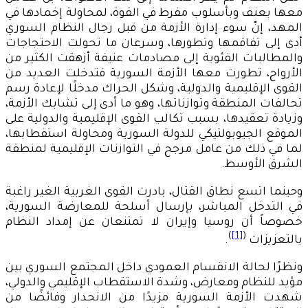
معها بعنف وبأسلوب مفرط في القوة، لمحاولة إخمادها في
المهد، إنّ سوء إدارة الأزمة من قبل رجال النظام السوري
أدى إلى تفاقمها وتطورها، وسرعان ما تحولت الاحتجاجات
والمطالبات الفئوية إلى مصادمات عنيفة أزهقت الكثير من
الأرواح، تطورت معها الأزمة السورية فتدخلت العديد من
القوى الإقليمية والدولية، وشكل الحراك مدخلًا لإعادة رسم
تحالفات المنطقة وتوازناتها، وهو ما أدى إلى تشابك الأزمة،
وزيادة تعقيدها، بسبب تكالب القوى الإقليمية والدولية على
الموقع الجيوبولتيكي للدولة السورية ومحاولة استقطابها،
لما في ذلك من عامل مرجح في التوازنات الإقليمية لمنطقة
الشرق الأوسط.
وحينما اتسع نطاق القتال، بادرت القوى الغربية الغير راغبة
في التدخل المباشر، بإرسال أسلحة للمعارضة السورية،
خصوصاً أن روسيا وإيران لا تمتنعان عن إمداد النظام
)
[1]
(
بالتعزيزات
.
ونظرًا لحالة الانقسام العمودي داخل المجتمع السوري بين
مؤيد للنظام ومعارض، وشدة الاستقطاب الإقليمي والدولي،
شهدت الأزمة السورية مزيدًا من الانحدار وفائضًا من