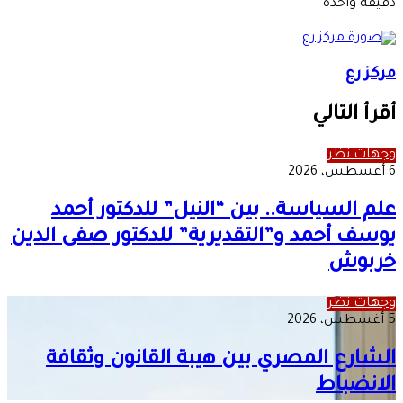
بريدا
دقيقة واحدة
إلكترونيا
مركز رع
أقرأ التالي
وجهات نظر
6 أغسطس، 2026
علم السياسة.. بين “النيل” للدكتور أحمد
يوسف أحمد و”التقديرية” للدكتور صفى الدين
خربوش
وجهات نظر
5 أغسطس، 2026
الشارع المصري بين هيبة القانون وثقافة
الانضباط