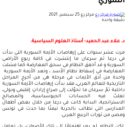
السوري
أرسل
مركز رع
25 سبتمبر، 2021
بريدا
دقيقة واحدة
إلكترونيا
د. علاء عبد الحميد- أستاذ العلوم السياسية.
مرت عشر سنوات على إرهاصات الأزمة السورية التي بدأت
في درعا ثم سرعان ما إنتشرت في كافة ربوع الأراضي
السورية و قد أخفق النظام في سحق المعارضة كما فشلت
المعارضة في إسقاط نظام الأسد ، وتعد الأزمة السورية
واحدة من أدق الأزمات في مرحلة هي من أحرج المراحل
التاريخية للعالم العربي، فقد بدأت إرهاصات الأزمة السورية
داخلية ثمّ سرعان ما تحوّلت إلى صراع إراداتٍ إقليمي ودولي،
تغلبُ فيه الحسابات الجيوسياسية، والمصالح
الاستراتجية، البداية كانت في درعا من خلال بعض أطفال
المدارس التي تطالب بالحرية تيمنًا بما حدث في تونس
ومصر، من ثورات الربيع العربي.
لكن النظام لم يعر اهتمامًا إلى تلك الأصوات، بل تعامل