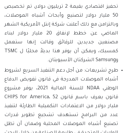
تحفيز اقتصادي بقيمة 2 تريليون دولار، تم تخصيص
50 مليار دولار لتصنيع وأبحاث أشباه الموصلات،
وبالتزامن مع ذلك أعلنت شركة إنتل الأمريكية الشهر
الماضي عن خطط لإنفاق 20 مليار دولار لبناء
مصنعين جديدين للرقائق وقالت إنها ستعمل
كمسبك، ويمكن أن يوفر هذا بديلاً محليًا ل TSMC
وSamsung الشركتان الآسيويتان.
طرح تشريعات: من أجل دعم التنفيذ السريع لشروط
أشباه الموصلات المدرجة في قانون تفويض الدفاع
الوطني NDAA للسنة المالية 2021، يوفر مشروع
قانون يعرف باسم قانون CHIPS for America، 52
مليار دولار من الاعتمادات التكميلية الطارئة لتنفيذ
عدد من البرامج تستهدف تشجيع تطوير قدرات
تصنيع أشباه الموصلات المحلية وضمان أن تظل