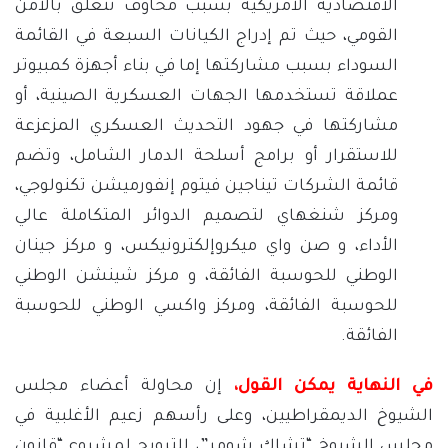
الاقتصادية الأمريكية بسبب مخاوف تتعلق بالأمن
القومي، حيث تم إدراج الكيانات السبعة في القائمة
السوداء بسبب مشاركتها إما في بناء أجهزة كمبيوتر
عملاقة تستخدمها الجهات العسكرية الصينية، أو
مشاركتها في جهود التحديث العسكري المزعزعة
للاستقرار أو برامج أسلحة الدمار الشامل، وتضم
قائمة الشركات تيناجين فيتوم إنفورميشن تكنولوجي،
ومركز شنغهاي لتصميم الدوائر المتكاملة عالي
الأداء، و صن واي ميكروإلكترونيكس، و مركز جينان
الوطني للحوسبة الفائقة، و مركز شينشن الوطني
للحوسبة الفائقة، ومركز واكسي الوطني للحوسبة
الفائقة.
في النهاية يمكن القول،
إن محاولة أعضاء مجلس
الشيوخ الديمقراطيين، وعلى رأسهم زعيم الأغلبية في
مجلس الشيوخ “تشاك شومر”، للترويج لمشروع “قانون