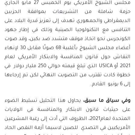
مجلس الشيوخ الأمريكي يوم الخميس 27 مايو الجاري
حزمة شاملة من التشريعات بموافقة الحزبين
الديمقراطي والجمهوري تهدف إلى تعزيز قدرة البلاد على
التنافس مع التكنولوجيا الصينية وذلك في إطار جهود
الكونجرس نحو اتخاذ موقف متشدد ضد بكين، وقد صوت
أعضاء مجلس الشيوخ بأغلبية 68 صوتًا مقابل 30 لإنهاء
النقاش حول قانون المنافسة والابتكار الأمريكي لعام
2021 أو USICA الذي تبلغ قيمته حوالي 250 مليار دولار في
خطوة كادت تقترب من التصويت النهائي لكن تم إرجاءها
إلى 6 يونيو القادم.
وفي سياق ما سبق،
يحاول هذا التحليل تسليط الضوء
على حيثيات قانون الابتكار والمنافسة في الولايات
المتحدة لعام2021، الظروف التي أدت إلى رغبة المشرعين
الأمريكيين في التصدي للصين لاسيما أزمة النقص الحاد