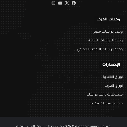
‫X
فيسبوك
‫YouTube
انستقرام
وحدات المركز
وحدة دراسات مصر
وحدة الدراسات الدولية
وحدة دراسات التفكير الجماعي
الإصدارات
أوراق القاهرة
أوراق العرب
فيديوهات وإنفوجرافيك
مجلة مساحات فكرية
جميع الحقوق محفوظة © 2026 مركز رع للدراسات الاستراتيجية