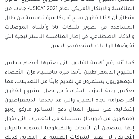
المنافسة والابتكار الأمريكي لعام 2021 “USICA- جاءت من
منطلق أن هذا القانون يمنح أمريكا ميزة تنافسية من خلال
المساعدة في تطوير شبكات 5G وأشباه الموصلات
والذكاء الاصطناعي، في إطار المنافسة الاستراتيجية التي
تخوضها الولايات المتحدة مع الصين.
كما أنه رغم أهمية القانون التي يعتبرها أعضاء مجلس
الشيوخ الديمقراطيين بأنها ميزة تنافسية، فإن الأعضاء
الجمهوريون يستمرون في تقديم وابلًا من التعديلات، مما
يعكس رغبة الحزب المتزايدة في جعل مشروع القانون
أكثر صرامة تجاه الصين، والتي قد يجدها الديمقراطيون
إشكالية، على سبيل المثال دفع السناتور ماركو روبيو
(جمهوري من فلوريدا) بسلسلة من التغييرات التي يقول
إنها ستضمن أن الأبحاث والتكنولوجيا الممولة بالدولار
الأمريكي لن تفيد الشركات الصينية في النهاية، كذلك