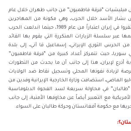
ميليشيات “فرقة فاطميون” من جانب طهران خلال عام
ئيس بشار الأسد خلال الحرب، وهي مكونة من المهاجرين
الأفغان الهزارة الذين استقروا في إيران اعتباراً من عام 1989، حينما اندلعت الحرب
عمها عبر سلسلة الزيارات المتكررة التي يقوم بها القائد
 الحرس الثوري الإيراني، إسماعيل قا آني، إلى بلدة
سوريا، حيث تتمركز أعداد كبيرة من “فرقة فاطميون”
ة أذرع لإيران، هذا إلى جانب أن ما يحدث من التطورات
رصة لزيادة نفوذها المحلي وتسجيل نقاط ضد الولايات
حدة، ففي الفترة 7-8 يوليو الماضي، استضافت وزارة الخارجية الإيرانية وفدين من
 “طالبان” في محاولة سريعة لسد الفجوة الدبلوماسية
لأمريكية مع التعبير أيضاً عن مخاوفها الأمنية، إلى جانب
جريها مع حكومة أفغانستان وحركة طالبان على السواء.
تان؟: