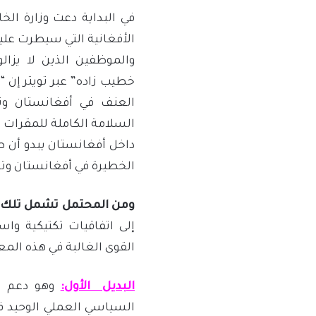
في البداية دعت وزارة الخ
الأفغانية التي سيطرت علي
والموظفين الذين لا يزا
خطيب زاده” عبر تويتر إن “
العنف في أفغانستان ون
السلامة الكاملة للمقرات ا
داخل أفغانستان يبدو أن ط
الخطيرة في أفغانستان وت
ومن المحتمل تشمل تلك الب
إلى اتفاقيات تكتيكية واس
القوى الغالبة في هذه المع
البديل الأول:
وهو دعم سي
السياسي العملي الوحيد في