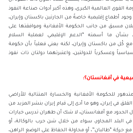
القوى العالمية الكبرى، وهذه أكبر أدوات صناعة النفوذ
 وجود أطماع إقليمية خاصةً من الجارتين باكستان وإيران،
لان مسبق من جانب الحكومة الأفغانية وموافقتها على
اثي بشأن ما أسمته “الدعم الإقليمي لعملية السلام
مع كُل من باكستان وإيران، لكنه يعني فعلياً بأن حكومة
ياسياً وعسكرياً للدولتين، واعتبرتهما دولتان ذات نفوذ
شيعية في أفغانستان؟:
لمتدهور للحكومة الأفغانية والخسارة المتتالية للأراضي
لقلق في إيران، وهو ما أدى إلى قيام إيران بنشر المزيد من
 الحدود مع أفغانستان، لا شك أن طهران تدرس خيارات
ي البلد المجاور، سواء من خلال شن حرب بالوكالة، أو
مع حركة “طالبان”، أو محاولة الحفاظ على الوضع الراهن،