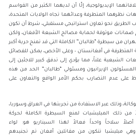
افاتهما الإيديولوجية، إلّا أن لديهما الكثير من القواسم
ات نظرهما المتطرفة وعدائهما تجاه الولايات المتحدة،
رب الطريق نحو تعاون استراتيجي مستقبلي، شرط أن تكون
 ضمانات موثوقة لحماية مصالح الشيعة الأفغان، ولكن
ران من سيطرة “طالبان” الكاملة التي قد تمنح حرية أكبر
ة المتطرفة في أفغانستان – وعلى الأخص، يمكن للفصائل
 الشيعية علناً، مما يؤدي إلى تدفق كبير للاجئين إلى
 المسئولون الإيرانيون ومسئولي “طالبان” الحد من هذه
 على عدم التضارب بحكم الأمر الواقع والتعاون على
الة، وذلك عبر الاستفادة من تجربتها في العراق وسوريا،
 من ذلك الميليشيات لمنع السيطرة الكاملة لحركة
صلاً سلاحاً واحداً فعالاً لهذا السيناريو هو: لواء
وهي ميليشيا تتكون من مقاتلين أفغان تم تجنيدهم