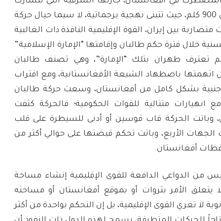
المضطرب في أفغانستان، جارتها الشرقية التي تتشارك
معها حدوداً بطول أكثر من 900 كلم، حيث تتبنى نهجية برجماتية، لا سيما حيال حركة
تضاربة بين إيران، القوة الإقليمية النافذة ذات الغالبية
نية خلال فترة حكم طالبان وإقامتها “الإمارة الإسلامية”
لعام1996 و2001، ولم تعترف طهران بتلك “الإمارة”، وهي تصنف طالبان
ن اتهمتها باضطهاد الشيعة الأفغانستانية، ومع اقتراب
أجنبية بشكل كامل من أفغانستان، وسعت حركة طالبان
ع انهيارات متتالية للقوات الحكومية؛ فالحركة كثفت
، وباتت الحركة قاب قوسين أو أدنى للسيطرة على قلب
الجهات الأربع، وباتت تحكم قبضتها على حوالي أكثر من
 ليس من الدواعي الدافعة للقوى الإقليمية إنشاء مساحة
ا يتعلق الأمر بثروات أو بموقع أفغانستان أو مساحته
ة لا تغري القوى الإقليمية، بل إن التحكم بواحدة من أكثر
اجاً للحركات المتطرفة، يسمح لهذه الدول ذات النفوذ أن