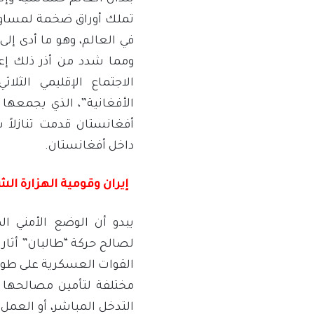
تملك أوراق ضخمة لمساومة 
في العالم، وهو ما أدى إلى
ومما شدد من أذر ذلك إع
الاجتماع الإقليمي الثل
الأفغانية”، الذي يجمعها 
أفغانستان قدمت تنازلاً س
داخل أفغانستان.
إيران وقومية الهزارة ال
يبدو أن الوضع الأمني ​​ا
لصالح حركة “طالبان” أثار ا
القوات العسكرية على طول
مختلفة لتأمين مصالحها ف
التدخل المباشر، أو العمل 