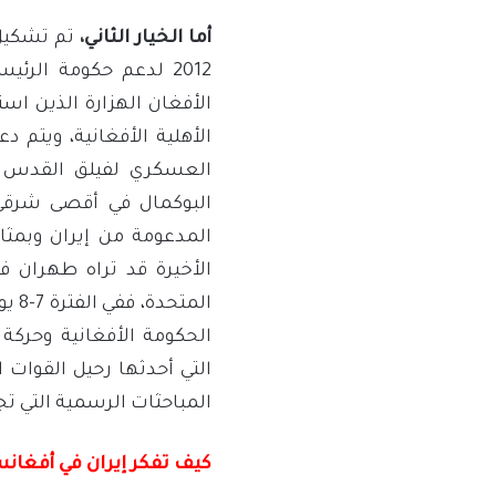
أما الخيار الثاني،
تم تشكيل 
2012 لدعم حكومة الر
الأهلية الأفغانية، ويتم د
العسكري لفيلق القدس من
البوكمال في أقصى شرقي 
المدعومة من إيران وبمثاب
الأخيرة قد تراه طهران ف
المت
الحكومة الأفغانية وحركة
التي أحدثها رحيل القوات ا
المباحثات الرسمية التي ت
كيف تفكر إيران في أفغانس