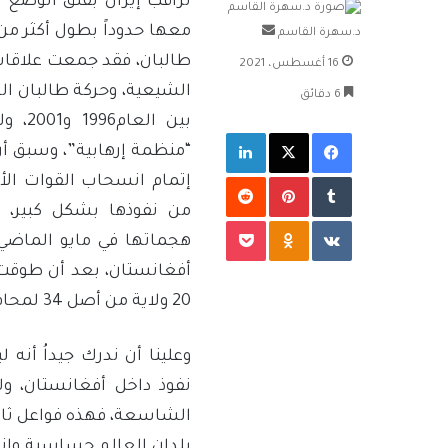
تراقب إيران بقلق الوضع 
أرسل
د.سهرة القاسم
بريدا
طالبان، فقد جمعت علاقات م
16 أغسطس، 2021
إلكترونيا
الشيعية، وحركة طالبان الس
6 دقائق
بين ا
فيسبوك
‫X
لينكدإن
“منظمة إرهابية”، وسبق أ
بينتيريست
إتمام انسحاب القوات ال
من نفوذها بشكل كبير، م
‫Pocket
Odnoklassniki
هجماتها في مايو الماضي
أفغانستان، بعد أن طوقت 
20 ولاية من أصل 34 لمحافظات أفغانستان.
وعلينا أن ندرك جيداُ أنه
نفوذ داخل أفغانستان، ول
الشاسعة، فهذه فواعل ثانوي
بلدان العالم حساسية وإنت