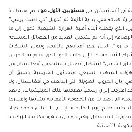
ية في أفغانستان على
مستويين، الأول، هو
دعم ومساندة
لهزارة”هناك؛ ففي بداية الأزمة تم تحويل “حي دشت برشي”
، الذي يقطنه أبناء أقلية الهزارة الشيعية، تحول إلى ما
إضافة إلى أنه تم تشكيل العديد من الفصائل المسلحة
 مزاري”، الذين تقدر أعدادهم بالآلاف، وتتولى الشبكات
راء الأسلحة، هذا إلى جانب الدور الذي يقوم به الحرس
 “فيلق القدس” لتشكيل فصائل مسلحة في أفغانستان من
ع هؤلاء المذهب الشيعي ويتحدثون الفارسية، وسبق أن
إبان الحروب الطويلة التي اندلعت في أفغانستان، ولا
د اعترفت إيران رسمياً بعلاقتها بتلك الميليشيات، إذ بعد
ة التي صدرت عن الحكومة الأفغانية بشأنها واعتبارها
 الداخلية، صرح وزير الخارجية الإيراني السابق محمد جواد
ظريف قائلاً إن “عددهم لا يتجاوز 5 آلاف مقاتل، وهم جزء من مجهود مكافحة الإرهاب،
ومة الأفغانية.