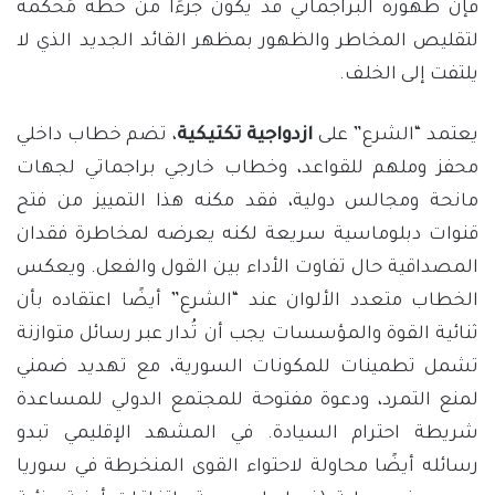
فإن ظهوره البراجماتي قد يكون جزءًا من خطة مُحكمة
لتقليص المخاطر والظهور بمظهر القائد الجديد الذي لا
يلتفت إلى الخلف.
يعتمد “الشرع” على
ازدواجية تكتيكية
، تضم خطاب داخلي
محفز وملهم للقواعد، وخطاب خارجي براجماتي لجهات
مانحة ومجالس دولية، فقد مكنه هذا التمييز من فتح
قنوات دبلوماسية سريعة لكنه يعرضه لمخاطرة فقدان
المصداقية حال تفاوت الأداء بين القول والفعل. ويعكس
الخطاب متعدد الألوان عند “الشرع” أيضًا اعتقاده بأن
ثنائية القوة والمؤسسات يجب أن تُدار عبر رسائل متوازنة
تشمل تطمينات للمكونات السورية، مع تهديد ضمني
لمنع التمرد، ودعوة مفتوحة للمجتمع الدولي للمساعدة
شريطة احترام السيادة. في المشهد الإقليمي تبدو
رسائله أيضًا محاولة لاحتواء القوى المنخرطة في سوريا