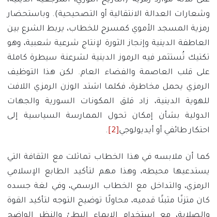
على ثلاثة موارد رمزية (التاريخ الثوري، المرجعية الدينية،
وشعارات العدالة الانتقالية أو التصحيحية). وباستحضار
رمزية المسجد الأموي كمسرح للخطاب، يربط الشرع بين
العاطفة الدينية وإنجاز الثورة لإنتاج شرعية شعبية، وهو
تكتيك تُستثمر فيه الرموز الدينية لشرعنة سيطرة كاملة
على قلب العاصمة والفضاء العام. لكن هذا التوظيف
الرمزي يحمل مخاطرة، فكلما اشتد الوزن الرمزي اللافت
للهوية الدينية، زاد قلق المكونات السورية والجهات
الدولية بشأن إمكان تحول الممارسة السياسية إلى
احتكار طائفي أو أيديولوجي
[2]
.
كما أن ملابسه في هذا الخطاب تماثلت مع الثقافة التي
يستدعيها محيطه، وهذا مهم لتأكيد الطابع الإسلامي
الرمزي، والتداخل مع الخطاب الرسمي، وفي لغة جسده
كان متزنًا مثبتًا قدميه، محاولًا توضيح التوجه لتأكيد القوة
والصلابة، مع استخدام الإيماء البطئ والنظر الواضح