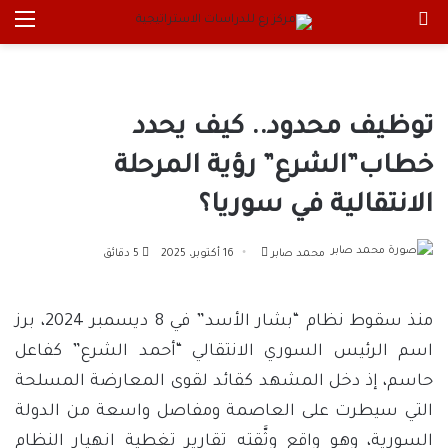
بحث عن
الق
توظيف محدود.. كيف يحدد
خطاب”الشرع” رؤية المرحلة
الانتقالية في سوريا؟
أرسل
محمد صابر
16 أكتوبر، 2025
5 دقائق
بريدا
إلكترونيا
منذ سقوط نظام “بشار الأسد” في 8 ديسمبر 2024، برز
اسم الرئيس السوري الانتقالي “أحمد الشرع” كفاعل
حاسم، إذ دخل المشهد كقائد لقوى المعارضة المسلحة
التي سيطرت على العاصمة ومفاصل واسعة من الدولة
السورية، وهو واقع وثَّقته تقارير تغطية انهيار النظام