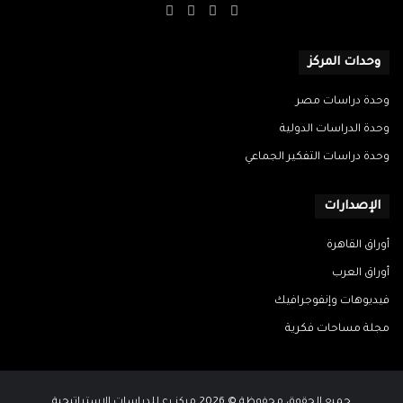
‫X
فيسبوك
‫YouTube
انستقرام
وحدات المركز
وحدة دراسات مصر
وحدة الدراسات الدولية
وحدة دراسات التفكير الجماعي
الإصدارات
أوراق القاهرة
أوراق العرب
فيديوهات وإنفوجرافيك
مجلة مساحات فكرية
جميع الحقوق محفوظة © 2026 مركز رع للدراسات الاستراتيجية