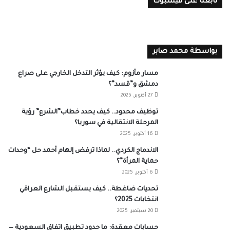
تابعنا على فيسبوك
بواسطة محمد صابر
مسار مأزوم: كيف يؤثر التدخل الخارجي على صراع
دمشق و”قسد”؟
27 أكتوبر، 2025
توظيف محدود.. كيف يحدد خطاب”الشرع” رؤية
المرحلة الانتقالية في سوريا؟
16 أكتوبر، 2025
الاندماج الكردي.. لماذا ترفض إلهام أحمد حل “وحدات
حماية المرأة”؟
6 أكتوبر، 2025
تحديات ضاغطة.. كيف يستقبل الشارع العراقي
انتخابات 2025؟
20 سبتمبر، 2025
حسابات معقدة: ما حدود تطبيق اتفاق السعودية —