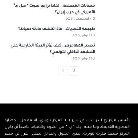
حسابات المصلحة.. لماذا تراجع صوت “جيل زد”
الأمريكي في حرب إيران؟
4 أغسطس، 2026
طبيعة التحديات.. ماذا تكشف حادثة دمياط؟
31 يوليو، 2026
تصدير المهاجرين.. كيف تؤثر البيئة الخارجية على
المشهد الداخلي التونسي؟
31 يوليو، 2026
الصفحة
الصفحة
التالية
السابقة
تأسس مركز رع للدراسات في يناير ٢٠٢١، كمركز تنويري، اسمه من الحضارة
المصرية القديمة، وما مثله الإله ” رع ” من الضوء والضياء، قاصداً أن يكون
المركز منصة فكرية تنويرية، تطرح الحلول والبدائل لصناع القرار في مصر