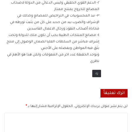
٢- الدعم القوي الحقيقي وليس الدعائي من الدولة لاصحاب
المصانع للخروج بمنتج ممتاز
٣- نبذ المحسوبيات في التراخيص للمصانع وكذلك في
الإشراف والضرب بيد من حديد على كل من يثبت تورطه في
محاباة أصحاب النفوذ ورجال الاعمال الفاسدين
٤- مصانع المنتجات الطبية يجب أن تكون ملك للدولة وتحت
إشراف مباشر من السلطات العليا لضمان الوصول إلى منتج
يثق فيه المواطن ويفضله على الأجنبي
ويوجد الحقيقة عدد اخر من المعوقات ولكن هذا هو الأهم في
نظري
رد
اترك تعليقاً
لن يتم نشر عنوان بريدك الإلكتروني.
الحقول الإلزامية مشار إليها بـ
*
ا
ل