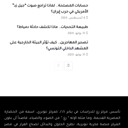
حسابات المصلحة.. لماذا تراجع صوت “جيل زد”
الأمريكي في حرب إيران؟
4 أغسطس، 2026
طبيعة التحديات.. ماذا تكشف حادثة دمياط؟
31 يوليو، 2026
تصدير المهاجرين.. كيف تؤثر البيئة الخارجية على
المشهد الداخلي التونسي؟
31 يوليو، 2026
الصفحة
الصفحة
التالية
السابقة
تأسس مركز رع للدراسات في يناير ٢٠٢١، كمركز تنويري، اسمه من الحضارة
المصرية القديمة، وما مثله الإله ” رع ” من الضوء والضياء، قاصداً أن يكون
المركز منصة فكرية تنويرية، تطرح الحلول والبدائل لصناع القرار في مصر