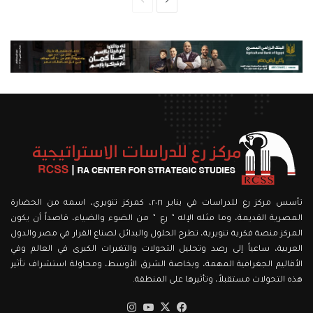
الصفحة
الصفحة
التالية
السابقة
تأسس مركز رع للدراسات في يناير ٢٠٢١، كمركز تنويري، اسمه من الحضارة
المصرية القديمة، وما مثله الإله ” رع ” من الضوء والضياء، قاصداً أن يكون
المركز منصة فكرية تنويرية، تطرح الحلول والبدائل لصناع القرار في مصر والدول
العربية، ساعياً إلى رصد وتحليل التحولات والتغيرات الكبرى في العالم وفي
الأقاليم الجغرافية المهمة، وبخاصة الشرق الأوسط، ومحاولة استشراف تأثير
هذه التحولات مستقبلاً، وتأثيرها على المنطقة.
‫X
فيسبوك
‫YouTube
انستقرام