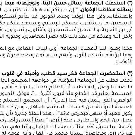
(*) استدعت الجماعة رسائل حسن البنا، وتوجيهاته فيما يت
رسائله مخاطبا الإخوان،
” إن دعوتكم مجهولة عند كثير من ا
والمشقات، وفى هذا الوقت وحده، تكونون قد بدأتم تسلكو
الرسميين، من يستغرب فهمكم للإسلام، وسيحقد عليكم حكم
في دور التجربة، والامتحان فستسجنون، وتقتلون، وتشردون، وت
ولكن الله وعدكم من بعد ذلك كله نصر المجاهدين، ومثوبة ال
هكذا وضع البنا لأعضاء الجماعة، أولى لبنات التعامل مع ا
وفقا لرؤية مرشدهم الأول، وأنهم سيعانون ويضطهدون ويظ
الأوضاع.
(*) استحضرت الجماعة فكر سيد قطب، وأحيته في قلوب و
تحدث قطب عن الجماعة المؤمنة، في مواجهة المجتمع الجاهلي
خلاصة ما وصل إليه قطب، أن العالم يعيش اليوم كله في ج
المسلمة يعتبر قد انقطع منذ قرون كثيرة…..”، فوفق التصور ا
الواقعي، الذي يتمثل فيه هذا الدين”، أن المجتمع المسلم
العصبة المؤمنة، من هجمات المجتمع الجاهلي، ومن كيد الأنظ
يكون معبد أو سهل فيحرض قائلا”…..هذه اللفتة جديرة بأن يتدبره
فصل بين الحق والباطل في هذه الأرض” بهذا أسس وأصل قطب 
إضافة لما سبق، فقد امتلأت صفحات الإخوان وأتباعهم، بذكر 
غير ذي زرع، ومحاصرة سيدنا محمد في الغار، وأذى قومه له