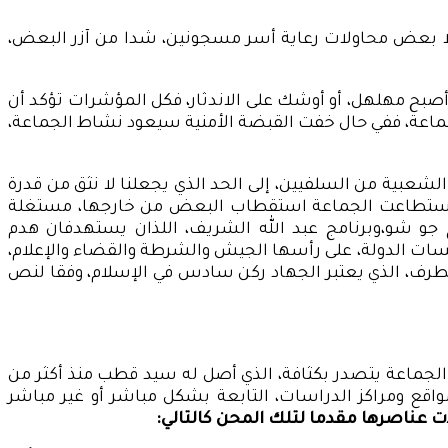
إلا بعض محاولات رعاية أسر مسجونين، شدا من آزر البعض،
أصبح مهلهل، أو أوشك على الاندثار، فكل المؤشرات تؤكد أن
لجماعة، ففي حال خفت القبضة الأمنية سيعود نشاط الجماعة،
عبية من السلفيين، إلى الحد الذي يجعلنا لا نثق من قدرة
 فقد استطاعت الجماعة استقطاب البعض من خارجها، مستغلة
جو شو،وبرنامج عبد الله الشريف، اللذان يستهدفان هدم
سات الدولة، على رأسها الجيش والشرطة والقضاء والإعلام،
لمتطرف، الذي يعتبر الجهاد ركن سادس في الإسلام، وفقا لنص
ت الجماعة يتصدر بكثافة، الذي أصل له سيد قطب منذ أكثر من
قع ومراكز الدراسات، التابعة بشكل مباشر أو غير مباشر
 عناصرها مقدما لتلك المحن كالتالي: