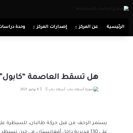
الرئيسية
عن المركز
إصدارات المركز
وحدة دراسات
هل تسقط العاصمة “كابول” 
أرسل
أسماء دياب
6 يوليو، 2021
بريدا
إلكترونيا
يستمر الزحف من قبل حركة طالبان، للسيطرة عل