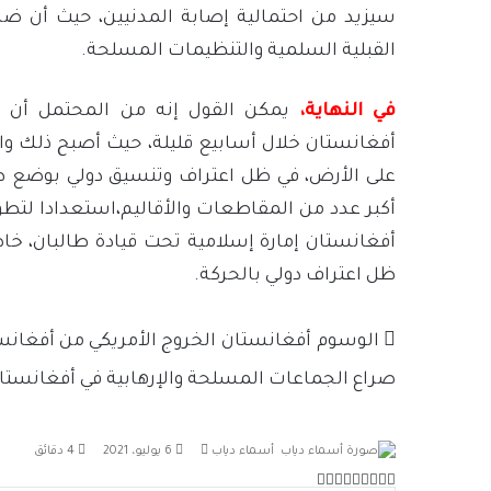
سيزيد من احتمالية إصابة المدنيين، حيث أن ضرب
القبلية السلمية والتنظيمات المسلحة.
في النهاية،
يمكن القول إنه من المحتمل أن ي
أفغانستان خلال أسابيع قليلة، حيث أصبح ذلك وا
على الأرض، في ظل اعتراف وتنسيق دولي بوضع ط
أكبر عدد من المقاطعات والأقاليم،استعدادا لت
أفغانستان إمارة إسلامية تحت قيادة طالبان، خا
ظل اعتراف دولي بالحركة.
الوسوم
أفغانستان
الخروج الأمريكي من أفغانس
صراع الجماعات المسلحة والإرهابية في أفغانستا
أرسل
أسماء دياب
6 يوليو، 2021
4 دقائق
بريدا
‫X
لينكدإن
‫Pocket
فيسبوك
بينتيريست
Odnoklassniki