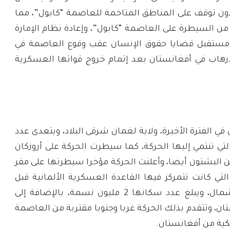
دون توقف على المناطق المتاخمة للعاصمة “كابول”، مما
من السيطرة على العاصمة “كابول”، وإعادة نظام الإمارة
ا مستقبل قضايا حقوق الإنسان عقب وقوع العاصمة في
لإرهاب في أفغانستان بعد إتمام خروج قواتها العسكرية
 الفترة الأخيرة، ولاية لغمان شرقى البلاد، ويتعدى عدد
تون التي تنتمي إليها الحركة، كما سيطرت الحركة على أروزكان
دد سكانها 400 ألف نسمة من البشتون أيضا، وأعلنت الحركة مؤخرا سيطرتها على مقر
 التي كانت تتمركز فيها القاعدة العسكرية الألمانية قبل
انسحابها، كما سيطرة على ولاية بطلان في الشمال، ويبلغ عدد سكانها 2 مليون نسمة، بالإضافة إلى
 وتتقدم بذلك الحركة غربا وجنوبا مقتربة من العاصمة
يكية من أفغانستان.