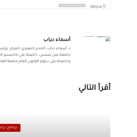
إلكترونيا
‫X
طباعة
لينكدإن
‫Pocket
مشاركة
فيسبوك
بينتيريست
Odnoklassniki
شاركها
عبر
البريد
أسماء دياب
د. أسماء دياب، المدير التنفيذي للمركز، ورئ
جامعة عين شمس، حاصلة على ماجستير القانون
وحاصلة على دبلوم القانون العام جامعة القاه
أقرأ التالي
برنامج درا