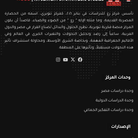
تأسس مركز رع للدراسات في يناير ٢٠٢١، كمركز تنويري، اسمه من الحضارة
المصرية القديمة، وما مثله الإله ” رع ” من الضوء والضياء، قاصداً أن يكون
المركز منصة فكرية تنويرية، تطرح الحلول والبدائل لصناع القرار في مصر والدول
العربية، ساعياً إلى رصد وتحليل التحولات والتغيرات الكبرى في العالم وفي
الأقاليم الجغرافية المهمة، وبخاصة الشرق الأوسط، ومحاولة استشراف تأثير
هذه التحولات مستقبلاً، وتأثيرها على المنطقة.
‫X
فيسبوك
‫YouTube
انستقرام
وحدات المركز
وحدة دراسات مصر
وحدة الدراسات الدولية
وحدة دراسات التفكير الجماعي
الإصدارات