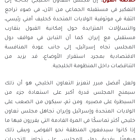
خلاصة القول
، إن مجلس التعاون الخليجي بحاجة إلى
التفكير في مستقبله الجماعي من الآن، في ضوء تراجع
الثقة في موثوقية الولايات المتحدة كحليف أمني رئيسي،
والتساؤلات المتزايدة حول إمكانية القبول بتقارب
مستقبلي مع إيران. كما أن التباين في مواقف دول
المجلس تجاه إسرائيل، إلى جانب عودة المنافسة
الاقتصادية بمجرد استقرار الأوضاع، قد يزيد من
التناقضات داخل المنظومة الخليجية.
ولعل أفضل مبرر لتعزيز التعاون الخليجي هو أن ذلك
سيمنح المجلس قدرة أكبر على استعادة جزء من
السيطرة على مصيره. ومن ثم، سيكون من الصعب على
الولايات المتحدة وإسرائيل وإيران تجاهل مجلس تعاون
خليجي أكثر تماسكًا في المرة القادمة التي يقررون فيها ما
إذا كانوا سيدفعون المنطقة نحو الفوضى. ويبقى ذلك
مرهونًا بقدرة دول المجلس على تجاوز التحديات