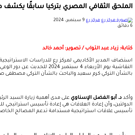
الملحق الثقافي المصري بتركيا سابقًا يكشف دور
أرسل
مركز رع
9 سبتمبر، 2024
بريدا
6 دقائق
إلكترونيا
كتابة: زياد عبد التواب / تصوير: أحمد خالد
استضاف المدير الأكاديمي لمركز رع للدراسات الاستراتيجية 
النقاشية يوم الأربعاء 4 سب
بالشأن التركي كرم سعيد والباحث بالشأن التركي مصطفى صلاح
وأكد
د. أبو الفضل الإسناوي
على مدى أهمية زيارة السيد الرئ
الدولتين، وأن إعادة العلاقات هي إعادة تأسيس استراتيجي لل
تأسيس علاقات استراتيجية مستدامة تدعم المصالح الخاصة و