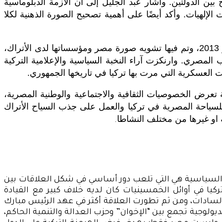
بين الدولتين. وأشار عبد الجليل إلى أن الأزمة الدبلوماسية
 الإلهيات. وأكد أيضًا على أهمية تصحيح الصورة الذهنية لكلا
ومن العوامل التي أدت إلى تفاقم الأزمة الدبلوماسية بين البلدين هي الموجة الإعلامية التي أطلقتها تركيا ضد ثورة 30 يونيو 2013، وتم فيها تشويه صورة مصر ومؤسساتها لدى الأتراك،
المصري. وارنكزت آراء النخبة السياسية والإعلامية التركية
لعسكرية التي مرت بها تركيا في تاريخها الجمهوري.
 تعرض الخصوصيات الثقافية والاجتماعية والوطنية المصرية،
لسياحة المصرية في تركيا والعمل على جذب السياح الأتراك
 او غيرها من مختلف النشاطا
.
ت السياسية هي التي تلعب دور أساسي في شكل العلاقات بين
تركيا في أوائل الخمسينيات كان لديه خلاف كبير مع القيادة
لسادات، ومن ثم تطورت العلاقة أكثر في عهد الرئيس مبارك
ولوجية تجمع بين “الإخوان” وحزب العدالة والتنمية الحاكم،