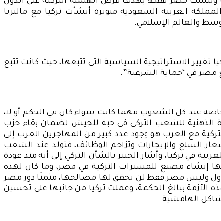
عرب وليست مصر فقط؛ بهدف فرض الهيمنة التركية على الدول
المملكة العربية السعودية متوترة أنشأت تركيا مع ماليزيا
وسط والعالم الإسلامي.
ا تغيير الاستراتيجية السياسية التي تتبعها، حيث كانت تتبع
مع مصر في “حماية الشرعية”.
خاصة عند كل الشعوب مهما كانت سواء كان في الحكم أو لا،
ة الذهنية للشعب التركي في حبه للجيش لضمان بقاء حزب
تركية مع العرب هو وجود عدد كبير من المهاجرين العرب إلى
أسعار السلع والإيجارات وتزاحم الوظائف، فتولد عند الشعب
 في تركيا، وأشار الخبير بالشأن التركي إلى أنه منذ عودة
نها إنشاء مصنع للمسيرات التركية في مصر، وما كان لهذه
 الدول وليس مصر فقط لن تحقق لها مصالحها، مثمنًا دور مصر
ه الأزمة ببالغ الحكمة، وعملت تركيا من جانبها على تحسين
مشاكل الهامشية.