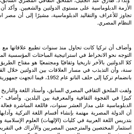
وبدأ د. طارق عبد الجليل، الملحق الثقافي المصري السابق، 
الأزمة الدبلوماسية على مستوى الدولتين والشعبين. وأكد أن ز
تجاوز للأعراف والتقاليد الدبلوماسية، مشيرًا إلى أن مصر اس
النظام المصري.
وأضاف أن تركيا كانت تحاول منذ سنوات تطبيع علاقاتها مع م
التوجه نحو الانخراط في استراتيجية المباحثات المؤسسية ال
كلا الدولتين بالآخر تاريخيا وثقافيًا ومجتمعيًا هو مفتاح 
بانضمام تركيا إلى حلف الناتو عام 1952، فيما اتجهت جمهورية مصر العربية إلى المعسكر الشرقي.
ولفت الملحق الثقافي المصري السابق، وأستاذ اللغة والتاريخ
كبيرًا في الفجوة الثقافية والمعرفية بين البلدين. وأض
الدبلوماسية على مدار العشر سنوات، فاللغة المباشرة فعالة
بتدريس اللغة العربية في كليات (الإلهيات) العلوم الإسلامية 
استثمار المختصين والمترجمين المصريين والأتراك في التقريب