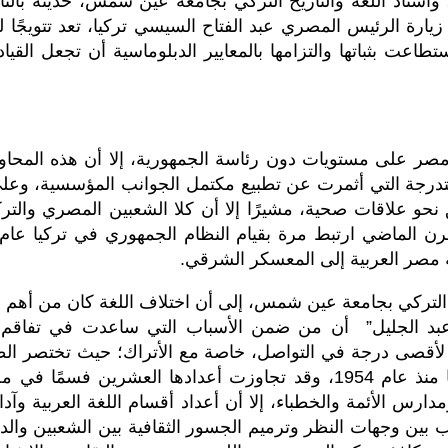
وأستاذ اللغة والتاريخ التركي بجامعة عين شمس، حديثه بالتأ
يارة الرئيس المصري عبد الفتاح السيسي تركيا، تعد تتويجًا لجه
تطاعت بثباتها والتزامها بالمعايير الدبلوماسية أن تجعل القي
صر على مستويات دون رئاسة الجمهورية، إلا أن هذه المحاول
متدرجة التي أثمرت عن تطبيع مكتمل الجوانب المؤسسية، وعلى 
الطريق نحو علاقات صحية، مشيرًا إلا أن كلا الشعبين المصري و
 التركي بجامعة عين شمس، إلى أن اختلاف اللغة كان من أهم أسب
اف “عبد الجليل” أن من ضمن الأسباب التي ساعدت في تفاقم
 لأقصى درجة في التواصل، خاصة مع الأتراك؛ حيث تختصر الطر
أن الدولة المصرية مهتمة بإنشاء أقسام اللغة التركية وآدابها منذ عام 1954،
ومدارس الأئمة والخطباء، إلا أن أعداد أقسام اللغة العربية وآد
 بين وجهات النظر وترميم الجسور الثقافية بين الشعبين والدو