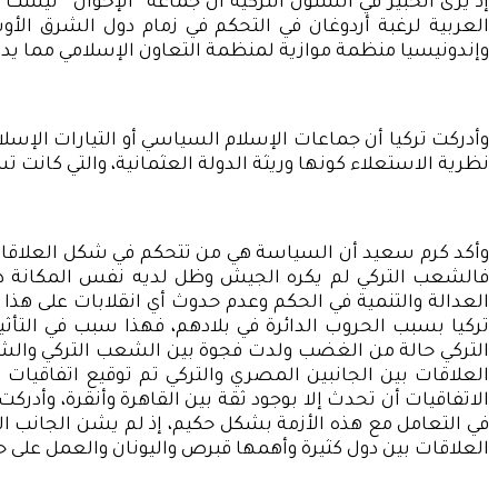
إذ يرى الخبير في الشئون التركية أن جماعة “الإخوان” ليس
العربية لرغبة أردوغان في التحكم في زمام دول الشرق الأوس
وإندونيسيا منظمة موازية لمنظمة التعاون الإسلامي مما يدل
وأدركت تركيا أن جماعات الإسلام السياسي أو التيارات الإسلا
نظرية الاستعلاء كونها وريثة الدولة العثمانية، والتي كانت 
وأكد كرم سعيد أن السياسة هي من تتحكم في شكل العلاقات ب
فالشعب التركي لم يكره الجيش وظل لديه نفس المكانة دا
العدالة والتنمية في الحكم وعدم حدوث أي انقلابات على هذا
تركيا بسبب الحروب الدائرة في بلادهم، فهذا سبب في التأثي
التركي حالة من الغضب ولدت فجوة بين الشعب التركي والشعوب
العلاقات بين الجانبين المصري والتركي تم توقيع اتفاقيا
الاتفاقيات أن تحدث إلا بوجود ثقة بين القاهرة وأنقرة، وأد
في التعامل مع هذه الأزمة بشكل حكيم، إذ لم يشن الجانب ال
العلاقات بين دول كثيرة وأهمها قبرص واليونان والعمل على