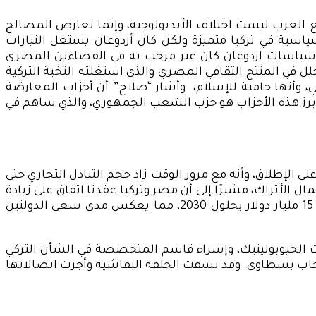
ع العرب ليست اختلاف الأيديولوجية، وإنما تعارض المصالح
سياسية في تركيا متميزة ولكن كان أردوغان يستغل التيارات
قاد سياسات اردوغان كان غير مرحب به في الفضاءين المصري
ل في المنتج الثقافي المصري والذى استغلته النخبة التركية
، وأنها حامية للإسلام، وأشار “صلاح” أن أحزاب المعارضة
من أبرز هذه الأحزاب هو حزب الشعب الجمهوري، والذي ساهم في
 على الإطلاق، وأنه مع مرور الوقت زاد حجم التبادل التجاري حتى
 الأتراك، مشيرًا إلى أن مصر وتركيا عقدتا اتفاق على زيادة
عدد رحلات الطيران بين البلدين من 30 رحلة إلى 65 رحلة أسبوعيًا، ووقعتا اتفاقيات تجارية بزيادة حجم التبادل التجاري إلى 15 مليار دولار بحلول 2030، مما يعكس مدى سعى الدولتين
ت الجيوبوليتيك، وإسراء قاسم المتخصصة في الشأن التركي
ة رحاب بسطاوى. وقد نسقت الحلقة النقاشية وأجرت اتصالاتها