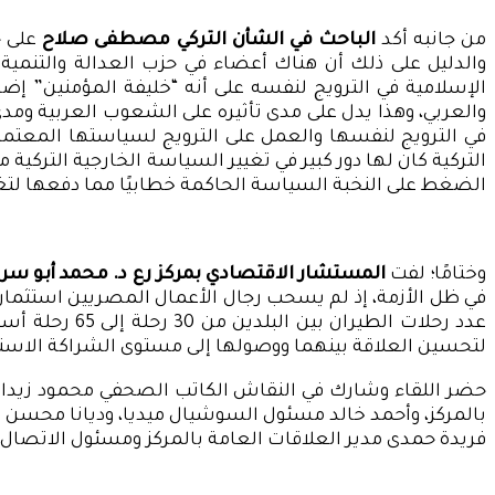
من جانبه أكد
الباحث في الشأن التركي مصطفى صلاح
على ح
والدليل على ذلك أن هناك أعضاء في حزب العدالة والتنمية ي
الإسلامية في الترويج لنفسه على أنه “خليفة المؤمنين” إض
والعربي، وهذا يدل على مدى تأثيره على الشعوب العربية ومد
في الترويج لنفسها والعمل على الترويج لسياستها المعتمدة
التركية كان لها دور كبير في تغيير السياسة الخارجية التركي
الضغط على النخبة السياسة الحاكمة خطابيًا مما دفعها لتغيي
وختامًا؛ لفت
المستشار الاقتصادي بمركز رع د. محمد أبو سر
في ظل الأزمة، إذ لم يسحب رجال الأعمال المصريين استثماراته
لتحسين العلاقة بينهما ووصولها إلى مستوى الشراكة الاستر
حضر اللقاء وشارك في النقاش الكاتب الصحفي محمود زيدان،
بالمركز، وأحمد خالد مسئول السوشيال ميديا، وديانا محسن ال
فريدة حمدى مدير العلاقات العامة بالمركز ومسئول الاتصال 