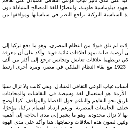
كيد على مدى تأثير غياب الوعي الثقافي المتبادل على تفاقم
ود دبلوماسية طويلة، وانتصارًا للغة المصالح المتبادلة دون
ادة السياسية التركية تراجع النظر في سياساتها ومواقفها من
ات لم تلق قبولا من النظام المصري، وهو ما دفع تركيا إلى
أرضية صلبة تمهد لعلاقات ثنائية قوية. وأكد على أن معرفة
التركي تربطهما علاقات تعايش وتجانس ترجع إلى أكثر من ألف
سنة، وأن التذبذب في مسار العلاقات بين الدولتين خلال القرن الماضي ارتبط مرة بقيام النظام الجمهوري في تركيا عام 1923 مع بقاء النظام الملكي في مصر، ومرة أخرى ارتبط
اب غياب الوعى الثقافي المتبادل، وهي كانت ولا تزال سببًا
 الأزمة هو استعمال لغة وسيطة في النقاشات والمحادثات
يق نحو التفاهم والتناغم حول القضايا والمواقف. كما أوضح
 وقد تجاوزت أعدادها العشرين فسمًا في مختلف الجامعات المصرية. ورغم ازدياد اهتمام تركيا، مؤخرًا،
ابها لا تزال محدودة. وهو ما يشير إلى مدى الحاجة إلى أهمية
لتين لصون هذه العلاقات وحمايتها. هذا وأكد على مدى الهوة