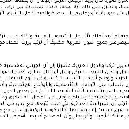
ت سوى صورة كان يريد الرئيس التركي أردوغان أن يتبعها ال
ط، والدليل على ذلك أنه عندما كانت العلاقات بين تركيا و
 على مدى رغبة أردوغان في السيطرة والهيمنة على الشرق الأ
مية لم تعد تملك تأثير على الشعوب العربية، ولذلك قررت تركي
تسيطر على جميع الدول العربية، مضيفًا أن تركيا بررت العداء 
ين تركيا والدول العربية، مشيرًا إلى أن الجيش له قدسية 
خل وجدان الشعب التركي وظل أردوغان يحاول تغيير الصور
 الحزب، وأوضح أنه من الأسباب الرئيسية في سوء العلاقات ال
ر بالسلب على الأوضاع الاقتصادية، والأوضاع الاجتماعية، و
 العربية، نتيجة لضخامة عدد اللاجئين من بعض الدول العربية
ت اقتصادية وتعليمية وسياحية وحتى في المجال العسكري وم
ركت تركيا أن السياسة العدائية التي كانت تتبعها مع عديد من
مصري حملات إعلامية مضادة للحكومة التركية، وتعامل مع هذ
 حل مشكلة أرمينيا وأذربيجان وأن المصالح أصبحت أهم من ال