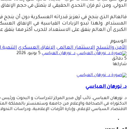
الدولي. ومن ثم فإن التحدي الحقيقي لا يتمثل في حجم الإنفاق 
فالعالم الذي ينجح في تعزيز قدراته العسكرية دون أن ينجح في
المستدام. ولهذا تبدو الزيادات القياسية في الإنفاق العسكر
الكبرى أن العالم ينفق على الاستعداد للحرب أكثر مما ينفق ع
الوسوم
الأمن والتسلح
الاستثمار العالمي
الانفاق العسكري
التنمية 
أرسل
د. نورهان العباسي
5 يونيو، 2026
بريدا
5 دقائق
‫X
‫Pocket
لينكدإن
فيسبوك
بينتيريست
Odnoklassniki
إلكترونيا
شاركها
‫X
طباعة
‫Pocket
لينكدإن
مشاركة
فيسبوك
بينتيريست
Odnoklassniki
عبر
البريد
د. نورهان العباسي
د. نورهان العباسي، نائب أول مدير المركز للدراسات و البحوث ورئيس 
الدكتوراه في الصحافة والإعلام من جامعة وستمنستر بالمملكة المت
الاقتصاد السياسي للإعلام، وإدارة الأزمات الإعلامية، ودراسات التحولا
موقع
الويب