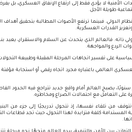
دات الأمنية لا يؤدي فقط إلى ارتفاع الإنفاق العسكري، بل ي
تماعية طويلة الأجل.
النظام الدولي. فبينما ترتفع الأصوات المطالبة بتحقيق أهداف 
وتعزيز القدرات العسكرية.
 ذاته. فالعالم الذي يتحدث عن السلام والاستقرار، يعيد بنا
ات الردع والمواجهة.
لسياسية على تفسير اتجاهات المرحلة المقبلة وطبيعة التحولات
لعسكري العالمي باعتباره مجرد اتجاه رقمي أو استجابة مؤقتة ل
 سنويًا، يصبح العالم أمام واقع جديد تتراجع فيه الحدود الفا
مرة على التعامل مع احتمالات الصراع ومخاطره.
توقف من تلقاء نفسها، إذ تتحول تدريجيًا إلى جزء من الب
ية المستدامة كلفة متزايدة لهذا التحول، حيث تجد قطاعات ال
تها.
وازن بين الأمن والتنمية، يبدو العالم متجهًا نحو مرحلة ت