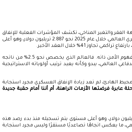
هة الفقر والتغير المناخي، تكشف المؤشرات الفعلية للإنفاق
العالمي عن اتجاه مختلف تمامًا. فوفقًا لأحدث بيانات معهد ستوكهولم الدولي لأبحاث السلام (SIPRI)، بلغ الإنفاق العسكري العالمي خلال عام 2025 نحو 2.887 تريليون دولار، وهو أعلى
 41% خلال العقد الأخير.
ولا تكمن أهمية هذه الأرقام في ضخامتها فقط، بل فيما تعكسه من تحولات عميقة في إدراك الدول لمصادر التهديد ومفهوم الأمن ذاته. فالعالم الذي يخصص نحو 2.5% من ناتجه
لف شمال الأطلسي وحده على ما يقرب من 55% من إجمالي الإنفاق الدفاعي العالمي، يبدو وكأنه يعيد ترتيب أولوياته الاستراتيجية
لمحيط الهادئ، لم تعد زيادة الإنفاق العسكري مجرد استجابة
ابرة فرضتها الأزمات الراهنة، أم أننا أمام حقبة جديدة
نات معهد ستوكهولم الدولي لأبحاث السلام إلى أن الإنفاق العسكري العالمي بلغ خلال عام 2025 نحو 2.887 تريليون دولار، وهو أعلى مستوى يتم تسجيله منذ بدء رصد هذه
سكري العالمي، ما يعكس اتجاهًا تصاعديًا مستقرًا وليس مجرد استجابة