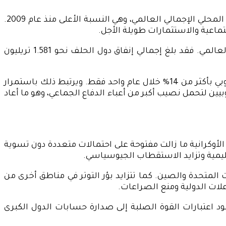
وتزداد دلالة هذه الأرقام إذا ما قورنت بحجم الاقتصاد العالمي، إذ بات الإنفاق العسكري يلتهم ما يقرب من 2.5% من الناتج المحلي الإجمالي العالمي، وهي النسبة الأعلى منذ عام 2009.
ماعية والاستثمارات طويلة الأجل.
ويعد المثال الأبرز، التحولات التي حدثت في حلف شمال الأطلسي باعتباره الفاعل الرئيسي في خريطة الإنفاق العسكري العالمي. فقد بلغ إجمالي إنفاق دول الحلف نحو 1.581 تريليون
كما شهدت القارة الأوروبية واحدة من أكبر موجات إعادة التسلح منذ نهاية الحرب الباردة، حيث ارتفع الإنفاق الدفاعي الأوروبي بأكثر من 14% خلال عام واحد فقط. ويرتبط ذلك باستمرار
بيين لتحمل نصيب أكبر من أعباء الدفاع الجماعي، وهو ما أعاد
الأوكرانية ما زالت مفتوحة على احتمالات متعددة دون تسوية
قليمية وتزايد الاستقطاب الجيوسياسي.
المتحدة والصين. كما تتزايد بؤر التوتر في مناطق أخرى من
علات الدولية ومنع الصراعات.
ود اعتبارات القوة الصلبة إلى صدارة حسابات الدول الكبرى