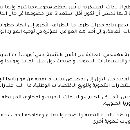
 الزيادات العسكرية لا تُبرر بخطط هجومية مباشرة، وإنما تس
ا لأنها تخشى أن تكون أقل استعدادًا من خصومها في حال اندل
تدفع زيادة قدرات طرف ما الأطراف الأخرى إلى اتخاذ خطوات 
لعامة، وإلى أحد أهم العوامل المؤثرة في توجيه الموارد الو
مة في العلاقة بين الأمن والتنمية. ففي أوروبا، أدت الحرب ا
ة والاستثمارات التنموية. وأصبحت دول مثل ألمانيا وبولندا و
العديد من الدول إلى تخصيص نسب مرتفعة من موازناتها للإنف
تثمارات التنموية وتنويع الاقتصادات الوطنية، ما زالت اعتبارا
فس الأمريكي الصيني، والنزاعات البحرية، والمخاوف المرتبطة ب
يا الجنوبية.
مرتبطة بالبنية التحتية والصحة والتعليم ومكافحة الفقر، دفع
يات تنموية أخرى.