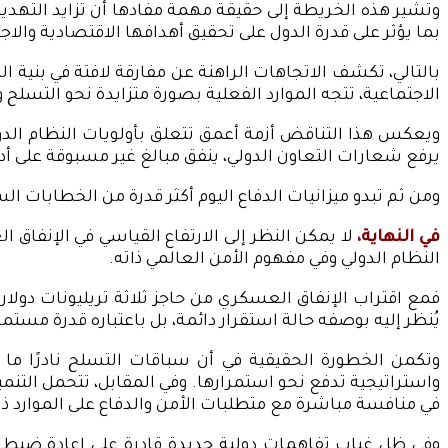
وتشير هذه الخريطة إلى حقيقة مهمة مفادها أن تزايد التهدي
بما يؤثر على قدرة الدول على تحقيق أهدافها الاقتصادية والاج
بالتالي، تكشف الاتجاهات الراهنة عن مفارقة لافتة في بنية 
الاجتماعية، تتجه الموارد الفعلية بصورة متزايدة نحو التسلح 
ويعكس هذا التناقض أزمة أعمق تتعلق بأولويات النظام الدولي
يرفع شعارات التعاون الدولي، ينفق مبالغ غير مسبوقة على أدو
ومن ثم تبدو ميزانيات الدفاع اليوم أكثر قدرة من الخطابات ا
في النهاية،
لا يمكن النظر إلى الارتفاع القياسي في الإنفاق ا
النظام الدولي وفي مفهوم الأمن العالمي ذاته.
فمع اقتراب الإنفاق العسكري من حاجز ثلاثة تريليونات دولار
يُنظر إليه بوصفه حالة استقرار دائمة، بل باعتباره قدرة مست
وتكمن الخطورة الحقيقية في أن سباقات التسلح نادرًا ما ت
واستراتيجية تدفع نحو استمرارها. وفي المقابل، تتحمل التنم
في منافسة مباشرة مع متطلبات الأمن والدفاع على الموارد ذا
وفي ظل غياب تفاهمات دولية جديدة قادرة على إعادة ضبط الت