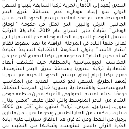
البلدين يُعيد إلى الأذهان تجربة تركيا السابقة بليبيا والسعي
التركي نحو إيجاد موطيء قدم بمنطقة شرق البحر
المتوسط، فقد تم عقد اتفاقية ترسيم الحدود البحرية بين
الجانبين التركي والليبي الذي تمثل في حكومة “الوفاق
الوطني” بقيادة فايز السراج عام 2019، فالدولة التركية
تستغل الأوضاع السورية الحالية وحالة عدم الاستقرار التي
تعاني منها البلاد في المرحلة الراهنة ما بعد سقوط نظام
“بشار الأسد” وتولي الحكومة الانتقالية الجديدة بقيادة
“هيئة تحرير الشام” المدعومة من تركيا لتحقيق أكبر قدر من
المكاسب الجيوسياسية بالمنطقة، حيث تكشفت أبعاد
اقتصادية تركية بسوريا ومنطقة شرق البحر المتوسط،
فعزم تركيا إبرام إتفاق ترسيم الحدود البحرية مع سوريا
يُمهد الطريق للسعي نحو كسب العديد من المكاسب
الجيوسياسية والاقتصادية بسوريا خلال المرحلة المقبلة،
فوفقًا لهيئة المسح الجيولوجي الأمريكية فإن منطقة حوض
الشام من البحر المتوسط والتي تطل عليها “مصر، لبنان،
سوريا، إسرائيل، قبرص، تركيا” تحتوي علي أكثر من 3000
مليار متر مكعب من الغاز الطبيعي ونحو ما يقرب من ملياري
برميل من النفط، ومن ثم فإن هذا الاتفاق سيترتب عليه زيادة
النفوذ التركي بالبحر المتوسط وتمكنها من التنقيب عن