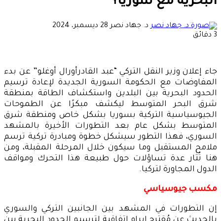
البحرية مع سوريا؟
أرسل
د. جهاد نصر
28 ديسمبر، 2024
بريدا
3 دقائق
إلكترونيا
جاء إعلان وزير النقل التركي “عبد القادرأورال أوغلو” عن بدء
المفاوضات مع الحكومة السورية الجديدة لإعادة ترسيم
الحدود البحرية بين البلدين واستكشاف الطاقة بمنطقة
شرق البحر المتوسط ليكشف مبكرًا عن الطموحات
الجيوسياسية التركية بسوريا بشكل خاص ومنطقة شرق
المتوسط بشكل عام بعد التطورات الأخيرة بالمشهد
السوري، فهذا التطور سيشكل خطوة ومبادرة تركية ترسم
ملامح المستقبل وما سيكون خلال المرحلة المقبلة، ومن
هنا تُثار عدة تساؤلات حول طبيعة هذا التحرك ومواقف
الدول المجاورة لتركيا.
مكسب جيوسياسي
إن التطورات في المشهد بين الجانبين التركي والسوري
بالحديث عن مُقترح إبرام اتفاقية لترسيم الحدود البحرية بين