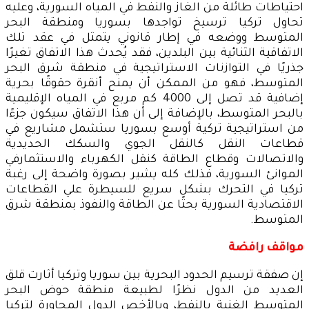
احتياطات طائلة من الغاز والنفط في المياه السورية، وعليه
تحاول تركيا ترسيخ تواجدها بسوريا ومنطقة البحر
المتوسط ووضعه في إطار قانوني يتمثل في عقد تلك
الاتفاقية الثنائية بين البلدين، فقد يُحدث هذا الاتفاق تغيرًا
جذريًا في التوازنات الاستراتيجية في منطقة شرق البحر
المتوسط، فهو من الممكن أن يمنح أنقرة حقوقًا بحرية
إضافية قد تصل إلى 4000 كم مربع في المياه الإقليمية
بالبحر المتوسط، بالإضافة إلى أن هذا الاتفاق سيكون جزءًا
من استراتيجية تركية أوسع بسوريا ستشمل مشاريع في
قطاعات النقل كالنقل الجوي والسكك الحديدية
والاتصالات وقطاع الطاقة كنقل الكهرباء والاستثمارفي
الموانئ السورية، فذلك كله يشير بصورة واضحة إلى رغبة
تركيا في التحرك بشكل سريع للسيطرة علي القطاعات
الاقتصادية السورية بحثًا عن الطاقة والنفوذ بمنطقة شرق
المتوسط.
مواقف رافضة
إن صفقة ترسيم الحدود البحرية بين سوريا وتركيا أثارت قلق
العديد من الدول نظرًا لطبيعة منطقة حوض البحر
المتوسط الغنية بالنفط، وبالأخص الدول المجاورة لتركيا