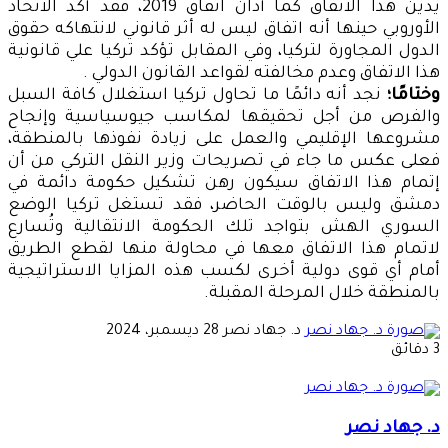
يدين هذا الاتفاق كما أدان اتفاق 2019، فقد أكد الاتحاد
الأوروبي حينها أنه اتفاق ليس له أثر قانوني لانتهاكه حقوق
الدول المجاورة لتركيا، وفي المقابل تؤكد تركيا علي قانونية
هذا الاتفاق وعدم مخالفته لقواعد القانون الدولي .
وختامًا؛
نجد أنه دائمًا ما تحاول تركيا استغلال كافة السبل
والفرص من أجل تحقيقها لمكاسب جيوسياسية وإنجاح
مشروعها الإقليمي والعمل على زيادة نفوذها بالمنطقة،
فعلى عكس ما جاء في تصريحات وزير النقل التركي من أن
إتمام هذا الاتفاق سيكون رهن تشكيل حكومة دائمة في
دمشق وليس بالوقت الحاضر، فقد تستغل تركيا الوضع
السوري الهش بتواجد تلك الحكومة الانتقالية وتُسارع
لاتمام هذا الاتفاق معها في محاولة منها لقطع الطريق
أمام أي قوى دولية أخرى لكسب هذه المزايا الاستراتيجية
بالمنطقة خلال المرحلة المقبلة.
أرسل
د. جهاد نصر
28 ديسمبر، 2024
بريدا
3 دقائق
إلكترونيا
د. جهاد نصر