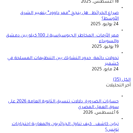
18 أغسطس، 2025
صراع الخرائط.. هل ينجح “ممر داوود” بتغيير الشرق
الأوسط؟
24 يوليو، 2025
ممر الأزمات: المخاطر الجيوسياسية لـ 100 كيلو بين دمشق
والسويداء
19 يوليو، 2025
تحولات دائمة: حدود التشابك بين التنظيمات المسلحة في
كشمير
24 مايو، 2025
الكل (35)
آخر التحليلات
حسابات الضرورة: دلالات تنسيق الثانوية العامة 2026 على
سوق العمل المصري
6 أغسطس، 2026
تباين كاشف.. كيف تناول الجزائريون والمغاربة احتجاجات
تونس؟