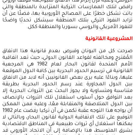
الروسي، وعليه فإن إبرام هذا الاتفاق سيواجهه موقف أوروبي
رافض لتلك الممارسات التركية المتزايدة بالمنطقة والتي
باتت تشكل خطرًا على المصالح الأوروبية بها، فضلًا عن أن
تزايد النفوذ التركي بتلك المنطقة سيشكل تحديًا واضحًا
للنفوذ الأمريكي والروسي بسوريا والمنطقة ككل.
المشروعية القانونية
صرحت كل من اليونان وقبرص بعدم قانونية هذا الاتفاق
المُقترح ومخالفته لقواعد القانون الدولي، حيث تعد اتفاقية
الأمم المتحدة لقانون البحار لعام 1982 هي المرجعية
القانونية في ترسيم الحدود البحرية بين كافة الدول الموقعة
عليها، وبناءًا عليه يرى بعض القانونيين أنه لابد من الاتفاق
بين الدول المجاورة عند رسم الحدود البحرية بطريقة
متناسبة ومتساوية ولا يجوز البحث عن الثروات البحرية إلا
بعد التوافق حول أسلوب استغلال تلك الثروات بالإنصاف
بين الدول المتلاصقة والمتقابلة معًا، وعليه فمن الممكن
أن يواجه هذا التوجه عقبة تكمن في أن تركيا رفضت عام 1982
التوقيع على تلك الاتفاقية الدولية لقانون البحار، وبالتالي لا
يمكنها استغلال أي ثروات طبيعية في المناطق الاقتصادية
بشرق المتوسط، هذا بالإضافة إلى أن الاتحاد الأوروبي قد