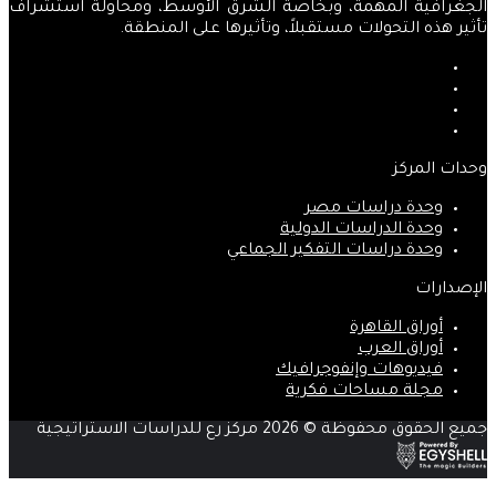
الجغرافية المهمة، وبخاصة الشرق الأوسط، ومحاولة استشراف
تأثير هذه التحولات مستقبلاً، وتأثيرها على المنطقة.
فيسبوك
‫X
‫YouTube
انستقرام
وحدات المركز
وحدة دراسات مصر
وحدة الدراسات الدولية
وحدة دراسات التفكير الجماعي
الإصدارات
أوراق القاهرة
أوراق العرب
فيديوهات وإنفوجرافيك
مجلة مساحات فكرية
جميع الحقوق محفوظة © 2026 مركز رع للدراسات الاستراتيجية
‫X
زر
ڤايبر
تيلقرام
واتساب
فيسبوك