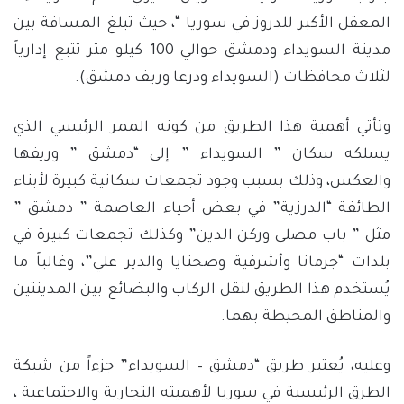
المعقل الأكبر للدروز في سوريا “، حيث تبلغ المسافة بين
مدينة السويداء ودمشق حوالي 100 كيلو متر تتبع إدارياً
لثلاث محافظات (السويداء ودرعا وريف دمشق).
وتأتي أهمية هذا الطريق من كونه الممر الرئيسي الذي
يسلكه سكان ” السويداء ” إلى “دمشق ” وريفها
والعكس، وذلك بسبب وجود تجمعات سكانية كبيرة لأبناء
الطائفة “الدرزية” في بعض أحياء العاصمة ” دمشق ”
مثل ” باب مصلى وركن الدين” وكذلك تجمعات كبيرة في
بلدات “جرمانا وأشرفية وصحنايا والدير علي”، وغالباً ما
يُستخدم هذا الطريق لنقل الركاب والبضائع بين المدينتين
والمناطق المحيطة بهما.
وعليه، يُعتبر طريق “دمشق – السويداء” جزءاً من شبكة
الطرق الرئيسية في سوريا لأهميته التجارية والاجتماعية ،