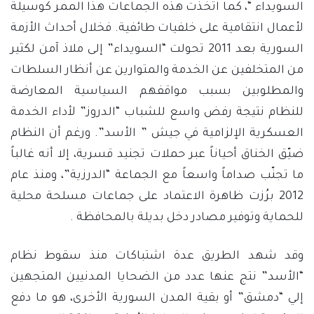
السويداء “، كما اتخذت هذه الجماعات هذا الممر كوسيلة
لأعمال انتقامية على خلفيات طائفية. فخلال أحداث الأزمة
السورية بعد 2011 تحولت “السويداء” إلى ملاذ آمن لكثير
من المتخلفين عن الخدمة والمتوارين عن أنظار السلطات
والمطلوبين بسبب مواقفهم السياسية المعارضة
للنظام نتيجة رفض واسع للشباب “الدروز” لأداء الخدمة
العسكرية الإلزامية في جيش ” الأسد”. ورغم أن النظام
ضيّق الخناق أحياناً عبر حملات تجنيد قسرية، إلا أنه غالباً
ما تجنّب صداماً واسعاً مع الجماعة “الدرزية”، ومنذ عام
2012 برُزت ظاهرة الاعتماد على جماعات مسلحة محلية
للحماية وتوفير مصادر دخل بديلة بالمحافظة .
وقد شهد الطريق عدة اشتباكات منذ سقوط نظام
“الأسد” نتج عنها عدد من الضحايا المدنيين المتجهين
إلي “دمشق” أو بقية المدن السورية الأخرى، هو ما دفع