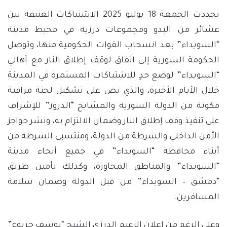
تجددت الجمعة 18 يوليو 2025 الاشتباكات العنيفة بين
عشائر من البدو ومجموعات درزية في محيط مدينة
“السويداء” بعد انسحاب القوات الحكومية منها، وتوصل
الحكومة السورية إلى اتفاق لوقف إطلاق النار مع أهالي
“السويداء” لوضع حدٍ للاشتباكات المستمرة في المدينة
خلال الأيام الأخيرة، والذي نص على تشكيل لجنة مراقبة
مكونة من الدولة السورية والمشايخ “الدروز” للإشراف
على تنفيذ وقف إطلاق النار وضمان الالتزام به، ونشر حواجز
الأمن الداخلي والشرطة من الدولة، ومنتسبي الشرطة من
أبناء محافظة “السويداء” في جميع أنحاء مدينة
“السويداء” والمناطق المجاورة، وكذلك تأمين طريق
“دمشق – السويداء” من قبل الدولة وضمان سلامة
المسافرين.
وعلي الرغم من إعلان الزعيم الدرزي الشيخ “يوسف جربوع”