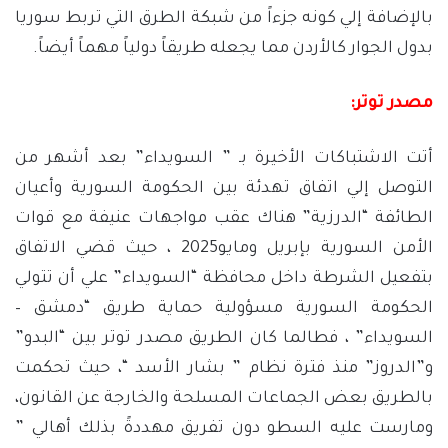
بالإضافة إلي كونه جزءاً من شبكة الطرق التي تربط سوريا
بدول الجوار كالأردن مما يجعله طريقاً دولياً مهماً أيضاً.
مصدر توتر:
أتت الاشتباكات الأخيرة بـ ” السويداء” بعد أشهر من
التوصل إلي اتفاق تهدئة بين الحكومة السورية وأعيان
الطائفة “الدرزية” هناك عقب مواجهات عنيفة مع قوات
الأمن السورية بإبريل ومايو2025 ، حيث قضي الاتفاق
بتفعيل الشرطة داخل محافظة “السويداء” علي أن تتولي
الحكومة السورية مسؤولية حماية طريق “دمشق –
السويداء” ، فطالما كان الطريق مصدر توتر بين “البدو”
و”الدروز” منذ فترة نظام ” بشار الأسد “، حيث تحكمت
بالطريق بعض الجماعات المسلحة والخارجة عن القانون،
ومارست عليه السطو دون تفريق مهددةً بذلك أهالي ”