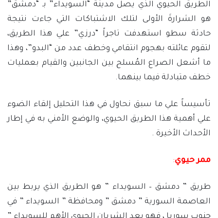
الطريق الحيوي الذي يصل مدينة “السويداء” بـ “دمشق”
هو الشرارةَ الأولى لتلك الاشتباكات التي جاءت نتيجة
حادثة سطو استهدفت تاجراً “درزي” علي هذا الطريق،
لتقوم عائلته بهجوم انتقامي وخطف عدد من “البدو”، وهذا
ما أشعل الصراع المُسلح بين الجانبين والقيام بعمليات
خطف متبادلة فيما بينهما.
تأسيساً علي ما سبق نحاول في هذا التحليل إلقاء الضوء
علي أهمية هذا الطريق الحيوي، والوضع الأمني به في إطار
الأحداث الأخيرة .
ممر حيوي
:
طريق ” دمشق – السويداء ” هو الطريق الذي يربط بين
العاصمة السورية ” دمشق ” ومحافظة ” السويداء ” في
جنوب سوريا ، فهو يعد الشريان الحيوي الأهم للسويداء ”