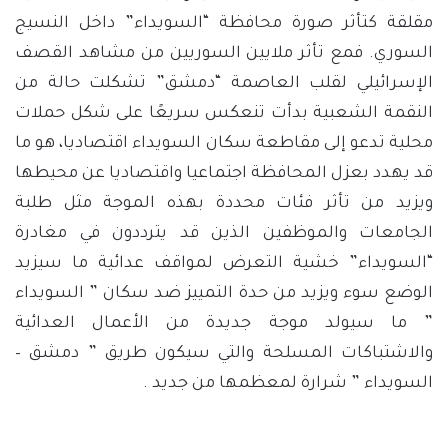
مقلقة كتأثر صورة محافظة “السويداء” داخل النسيج
السوري. فمع تأثر ملايين السوريين من مشاهد القصف
الإسرائيلي لقلب العاصمة “دمشق” تشكلت حالة من
النقمة الشعبية بدأت تنعكس سريعًا على شكل حملات
محلية تدعو إلى مقاطعة سكان السويداء اقتصاديا، هو ما
قد يهدد بعزل المحافظة اجتماعيا واقتصاديا عن محيطها
ويزيد من تأثر فئات محددة بهذه الموجة مثل طلبة
الجامعات والموظفين الذين قد يترددون في مغادرة
“السويداء” خشية التعرض لمواقف عدائية ما سيزيد
الوضع سوء ويزيد من حدة التمييز ضد سكان ” السويداء
” ما سيولد موجة جديدة من الأعمال العدائية
والاشتباكات المسلحة والتي سيكون طريق ” دمشق –
السويداء ” شرارة لمعظمها من جديد .