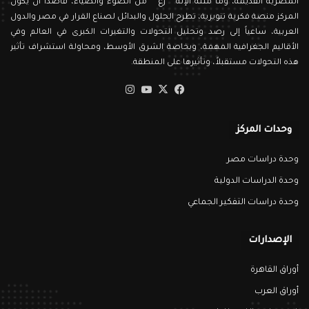
المصرية القديمة، وما مثله الإله ” رع ” من الضوء والضياء، قاصداً أن يكون
المركز منصة فكرية تنويرية، تطرح الحلول والبدائل لصناع القرار في مصر والدول
العربية، ساعياً إلى رصد وتحليل التحولات والتغيرات الكبرى في العالم وفي
الأقاليم الجغرافية المهمة، وبخاصة الشرق الأوسط، ومحاولة استشراف تأثير
هذه التحولات مستقبلاً، وتأثيرها على المنطقة.
‫X
فيسبوك
‫YouTube
انستقرام
وحدات المركز
وحدة دراسات مصر
وحدة الدراسات الدولية
وحدة دراسات التفكير الجماعي
الإصدارات
أوراق القاهرة
أوراق العرب