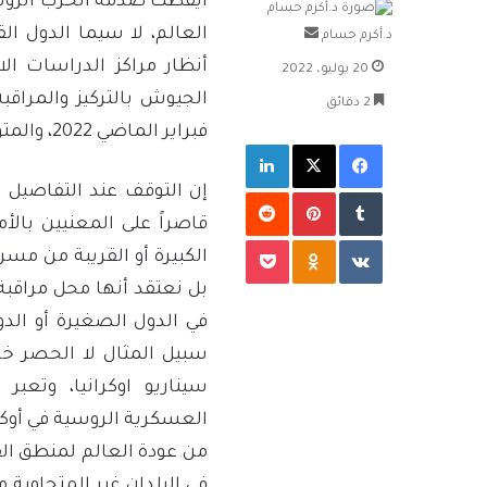
أيقظت صدمة الحرب الروسي
العالم، لا سيما الدول ال
أرسل
د.أكرم حسام
بريدا
أنظار مراكز الدراسات ا
20 يوليو، 2022
إلكترونيا
الجيوش بالتركيز والمراقبة
2 دقائق
فبراير الماضي 2022، والمتوقع لها أن تطول، ربما لشهور أو سنوات قادمة.
فيسبوك
‫X
لينكدإن
إن التوقف عند التفاصيل ا
بينتيريست
قاصراً على المعنيين بال
‫Pocket
Odnoklassniki
الكبيرة أو القريبة من مس
بل نعتقد أنها محل مراقبة
في الدول الصغيرة أو الدو
سبيل المثال لا الحصر خر
سيناريو اوكرانيا، وتع
العسكرية الروسية في أوكرا
من عودة العالم لمنطق الق
في البلدان غير المتجاوبة