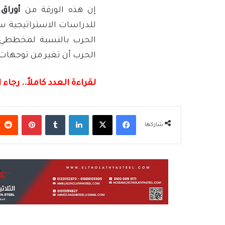
إن هذه الورقة من
أوراق 
للدراسات الاستراتيجية 
الحرب بالنسبة لمخططي 
الحرب أن تغير من توجهات 
لقراءة العدد كاملاً.. رجا
فيسبوك
‫X
لينكدإن
بينتيريس
شاركها