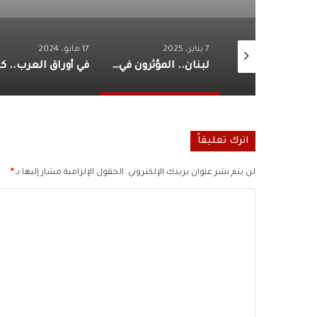
7 يناير، 2025
17 مايو، 2024
النموذج الأمثل: كيف تُسوّى الأزمات العربية؟
لبنان.. المؤثرون في انتخاب الرئيس
في أوراق 
اترك تعليقاً
لن يتم نشر عنوان بريدك الإلكتروني.
الحقول الإلزامية مشار إليها بـ
*
ا
ل
ت
ع
ل
ي