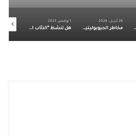
28 أبريل، 2024
1 نوفمبر، 2023
8 يوليو، 2023
العرب.. كيف تفاعل “التعاون الخليجي” مع التغيرات الجيوسياسية خلال 43 عامًا؟
مخاطر الجيوبوليتيك.. ماذا تفعل روسيا في البحر الأحمر؟
هل تنشط “الذئاب المنفردة” في ظل الحرب على غزة؟