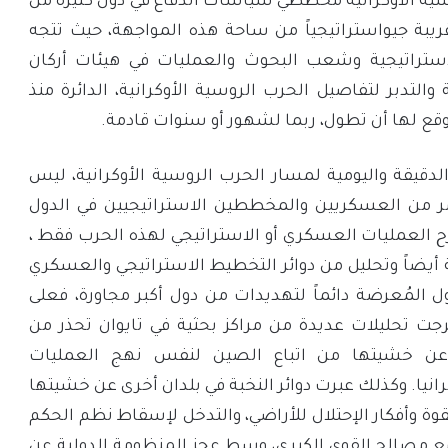
ة الأوكرانية مخططي سياسات الدفاع في دول كثيرة من
قريبة جيواستراتيجياً من ساحة هذه المواجهة، حيث تتجه
لاستراتيجية وشعب البحوث والعمليات في هيئات أركان
 والتدبر لتفاصيل الحرب الروسية الأوكرانية، الدائرة منذ
لدقيقة واليومية لمسار الحرب الروسية الأوكرانية، ليس
أمر من العسكريين والمخططين الاستراتيجيين في الدول
رح العمليات العسكري أو الاستراتيجي لهذه الحرب فقط ،
 أيضاً وتحليل من دوائر التخطيط الاستراتيجي والعسكري
ل المُعرضة دائماً لتهديدات من دول أكبر مجاورة، فعلى
جت تحليلات عديدة من مراكز بحثية في تايوان تحذر من
بر عن خشيتها من اتباع الصين لنفس نهج العمليات
نيا. وكذلك عبرت دوائر النخبة في بلدان أخرى عن خشيتها
وة وأفكار الإحتلال للأراضي، والتدخل لإسقاط نظم الحكم
 مع مصالح القوى الكبرى، وسط عجز المنظومة الدولية عن