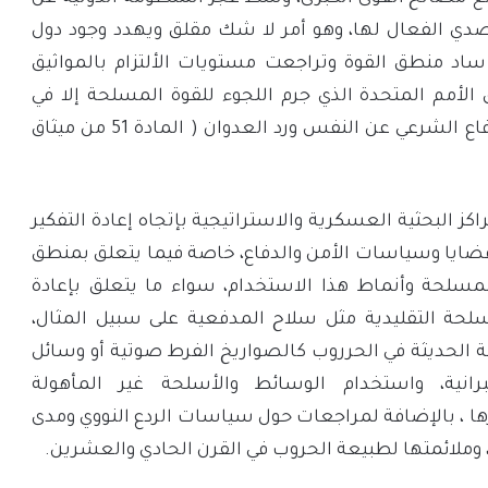
تصدي الفعال لها، وهو أمر لا شك مقلق ويهدد وجود دول
 ساد منطق القوة وتراجعت مستويات الألتزام بالمواثيق
 الأمم المتحدة الذي جرم اللجوء للقوة المسلحة إلا في
حالات محدودة تتعلق بالدفاع الشرعي عن النفس ورد العدوان ( المادة 51 من ميثاق
كز البحثية العسكرية والاستراتيجية بإتجاه إعادة التفكير
ايا وسياسات الأمن والدفاع، خاصة فيما يتعلق بمنطق
مسلحة وأنماط هذا الاستخدام، سواء ما يتعلق بإعادة
سلحة التقليدية مثل سلاح المدفعية على سبيل المثال،
الحديثة في الحرروب كالصواريخ الفرط صوتية أو وسائل
برانية، واستخدام الوسائط والأسلحة غير المأهولة
ا ، بالإضافة لمراجعات حول سياسات الردع النووي ومدى
، وملائمتها لطبيعة الحروب في القرن الحادي والعشرين.