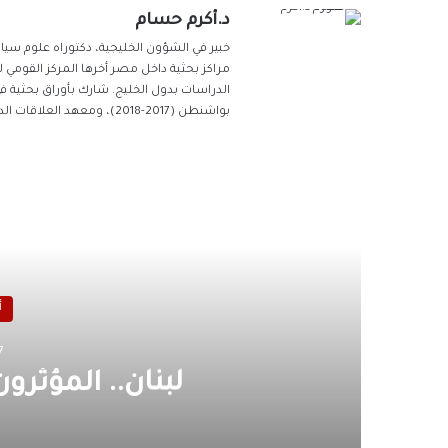
د.أكرم حسام
مراكز بحثية داخل مصر أخرها المركز القومي 
الدراسات بدول الخليج. شارك بأوراق بحثية ف
بواشنطن (2017-2018)، ومعهد العلاقات الدولية التابع لوزارة الخارجية الإيطالية بروما (2019-2020).
أق
أ
7 يناير، 
لبنان.. المؤثرو