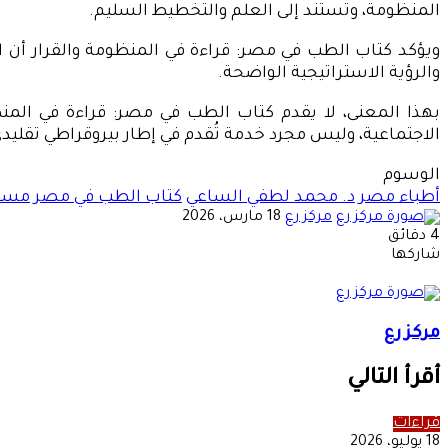
المنظومة، وتستند إلى العلم والتخطيط السليم.
ويؤكد كتاب الطب في مصر: قراءة في المنظومة والقرار أن ا
والرؤية الاستراتيجية الواضحة.
بهذا المعنى، لا يقدم كتاب الطب في مصر: قراءة في المن
الاجتماعية، وليس مجرد خدمة تُقدم في إطار بيروقراطي تقليدي
الوسوم
أطباء مصر
د. محمد لطفي الساعي
كتاب الطب في مصر
مست
أرسل
مركز رع
18 مارس، 2026
بريدا
4 دقائق
‫X
‫Pocket
لينكدإن
فيسبوك
بينتيريست
Odnoklassniki
إلكترونيا
شاركها
‫X
طباعة
‫Pocket
لينكدإن
مشاركة
فيسبوك
بينتيريست
Odnoklassniki
عبر
البريد
مركز رع
أقرأ التالي
قراءات
18 يوليو، 2026