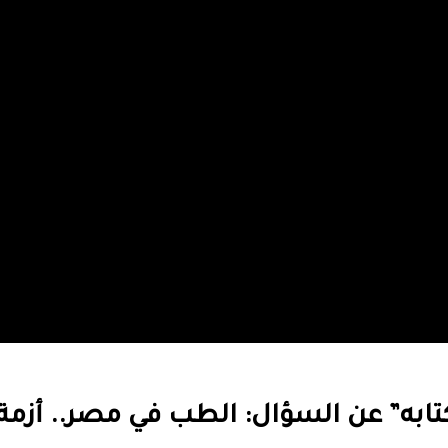
ابه” عن السؤال: الطب في مصر.. أزمة 