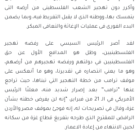
وأكرر دون تهجير الشعب الفلسطينى من أرضه التى
يتمسك بها، ووطنه الذى لا يقبل التفريط فيه، وبما يضمن
البدء الفورى فى عمليات الإغاثة والتعافى المبكر.
لقد أصر الرئيس السيسي على رفضه تهجير
الفلسطينيين، وظل هو المدافع الأول عن حق
الفلسطينيين في دولتهم ورفضه تهجيرهم من أرضهم،
وهو ما يعني انتصاره في تقديرنا، وهو ما أنعكس على
موقف ترامب من خطة التهجير التي تبناها، حيث تراجع
عنها “ترامب” بعد إصرار شديد منه، معلنًا الرئيس
الأمريكي في الـ 21 من فبراير، “إنه لن يفرض خطته بشأن
غزة، وقال في تصريحات له، إنه فوجئ بموقف مصر والأردن
الرافض للمقترح الذي طرحه بتفريغ قطاع غزة من سكانه
لحين الانتهاء من إعادة الاعمار.