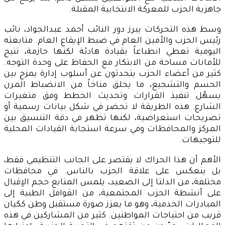
جاهزية الحزب للمعركة الانتخابية المقبلة.
وسط هذه التحركات يبرز دور النائب أحمد عبدالجواد، نائب
رئيس الحزب والأمين العام في ضبط الإيقاع العام. متابعته
اليومية تعطي انطباعاً بقيادة هادئة لكنها حازمة، تتيح
للأمانات مساحة من الابتكار مع الحفاظ على وحدة التوجه.
كثير من أعضاء الحزب يتحدثون عن أسلوب إدارة يمزج بين
الحسم والتشجيع، ما يخلق مناخاً من الانضباط المرن
يسهّل تنفيذ القرارات وتحديث الخطط وفق متغيرات
الشارع. هذه الطريقة لا تحضر في شكل بيانات رسمية أو
تصريحات استعراضية، لكنها تظهر في دقة التنسيق بين
المركز والمحافظات وفي سرعة استجابة القيادات المحلية
للتوجيهات.
الأهم أن هذا الحراك لا يقتصر على الجانب التنظيمي فقط،
بل ينعكس على علاقة الحزب بالناس. في محافظات
مختلفة، من الدلتا إلى الصعيد، يلمس المتابع حجم الإقبال
على أنشطة الحزب المجتمعية، من القوافل الطبية إلى
المبادرات الخدمية، وهو ما يعزز صورة مستقبل وطن ككيان
قريب من احتياجات المواطنين. كثير من المشاركين في هذه