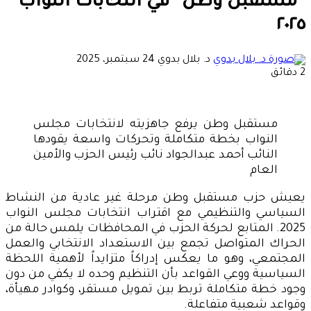
“مستقبل وطن” في انتخابات النواب
٢٠٢٥
أرسل
د. بلال بدوي
24 سبتمبر، 2025
بريدا
2 دقائق
إلكترونيا
مستقبل وطن يرفع جاهزيته لانتخابات مجلس
النواب بخطة متكاملة وتحركات واسعة يقودها
النائب أحمد عبدالجواد نائب رئيس الحزب والأمين
العام
يعيش حزب مستقبل وطن مرحلة غير عادية من النشاط
السياسي والتنظيمي مع اقتراب انتخابات مجلس النواب
2025. المتابع لحركة الحزب في المحافظات يلمس حالة من
الحراك المتواصل تجمع بين الاستعداد الانتخابي والعمل
المجتمعي، وهو ما يعكس إدراكاً متزايداً لأهمية اللحظة
السياسية ووعي القواعد بأن التنظيم وحده لا يكفي من دون
وجود خطة متكاملة تربط بين تمويل مستقر، وكوادر مهيأة،
وقواعد شعبية متفاعلة.