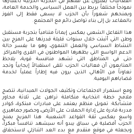
الفعاليات يعبّرون عن ثقتهم في التجربة الحزبية باعتبارها
نموذجاً مختلفاً يربط بين العمل السياسي والخدمة العامة،
ويمنحهم شعوراً بأن الحزب لا يسعى فقط إلى الفوز
بالمقاعد بل إلى بناء تواصل دائم مع المجتمع.
هذا التفاعل الشعبي يعكس إيماناً متنامياً بتجربة مستقبل
وطن التي أثبتت خلال سنوات قليلة قدرتها على المزج بين
النشاط السياسي والعمل التنموي، وهو ما يفسر حالة
الدعم الواسع التي يظهرها المواطنون في القرى والمراكز.
حتى في المناطق التي تشهد منافسة قوية، يلاحظ
المتابعون أن فعاليات الحزب تلقى استقبالاً إيجابياً وتجد
تعاوناً من الأهالي الذين يرون فيه إطاراً عملياً لخدمة
قضاياهم اليومية.
ومع استمرار الاجتماعات وتكثيف الجولات الميدانية، تتضح
ملامح خطة انتخابية متكاملة تراهن على ثلاثة محاور
متشابكة: تمويل منظم يعتمد على مبادرات مبتكرة، كوادر
مدربة قادرة على إدارة الحملات على الأرض، وحضور جماهيري
واسع يعكس ثقة القواعد الشعبية. هذا المزيج يمنح
الحزب أفضلية في سباق يبدو أنه سيشهد تنافساً مبكراً،
ويجعله في موقع متقدم مع بدء العد التنازلي لاستحقاق