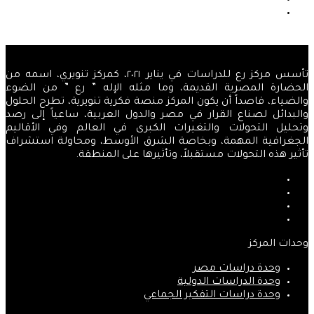
السابقة
الصفحة
التالية
تأسس مركز رع للدراسات في يناير ٢٠٢١، كمركز تنويري، اسمه من
الحضارة المصرية القديمة، وما مثله الإله ” رع ” من الضوء
والضياء، قاصداً أن يكون المركز منصة فكرية تنويرية، تطرح الحلول
والبدائل لصناع القرار في مصر والدول العربية، ساعياً إلى رصد
وتحليل التحولات والتغيرات الكبرى في العالم وفي الأقاليم
الجغرافية المهمة، وبخاصة الشرق الأوسط، ومحاولة استشراف
تأثير هذه التحولات مستقبلاً، وتأثيرها على المنطقة.
فيسبوك
‫X
‫YouTube
انستقرام
وحدات المركز
وحدة دراسات مصر
وحدة الدراسات الدولية
وحدة دراسات التفكير الجماعي