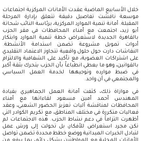
خلال الأسابيع الماضية عقدت الأمانات المركزية اجتماعات
موسعة ناقشت تفاصيل دقيقة تتعلق بإدارة المرحلة
المقبلة. أمانة تنمية الموارد المركزية، برئاسة النائب شحاتة
أبو زيد، اجتمعت مع أمناء المحافظات في مقر الحزب
بالقاهرة الجديدة لاستعراض خطة تنمية الموارد وابتكار
أدوات تمويل مشروعة تضمن استدامة الأنشطة.
النقاشات دارت حول حلول واقعية تتجاوز الاعتماد التقليدي
على اشتراكات العضوية، مع تأكيد على الشفافية والالتزام
بالقوانين، وهو ما يعطي انطباعاً بأن الحزب يتحرك بثقة أكبر
في ضبط موارده وتوجيهها لخدمة العمل السياسي
والمجتمعي في آن واحد.
في موازاة ذلك، كثفت أمانة العمل الجماهيري بقيادة
المهندس أحمد أمين مسعود لقاءاتها مع أمناء
المحافظات لمناقشة آليات تعزيز الحضور الشعبي، وعقد
فعاليات متكررة في مختلف المناطق، مع تكريم الكوادر التي
أظهرت التزاماً في دعم نشاط الحزب. هذه الاجتماعات لم
تكن مجرد استعراض للأفكار، بل تحولت إلى ورش عمل
لتبادل الخبرات الميدانية ووضع خطط محددة تضمن تواصل
الأمانات المحلية مع المواطنين بشكل دائم، بما يرفع من