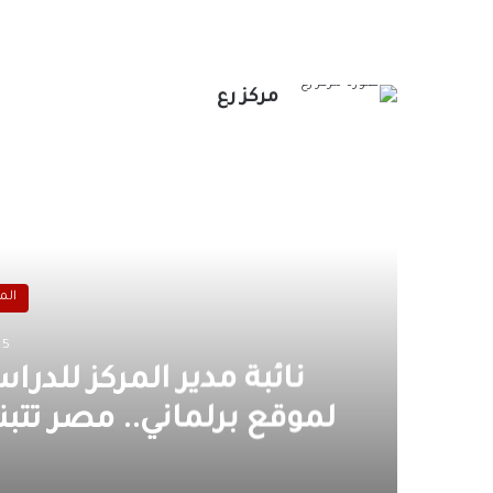
مركز رع
أق
الم
5 فبراير، 2026
نائبة مدير المركز للد
لموقع برلماني.. مصر تتبن
ال