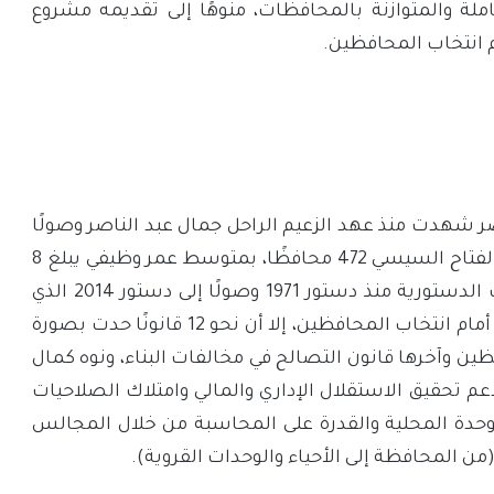
ملة والمتوازنة بالمحافظات، منوهًا إلى تقديمه مشروع
م انتخاب المحافظين.
ر شهدت منذ عهد الزعيم الراحل جمال عبد الناصر وصولًا
لعهد السيد الرئيس عبد الفتاح السيسي 472 محافظًا، بمتوسط عمر وظيفي يبلغ 8
أشهر، وأنه برغم المقررات الدستورية منذ دستور 1971 وصولًا إلى دستور 2014 الذي
دعم اللامركزية وفتح الباب أمام انتخاب المحافظين، إلا أن نحو 12 قانونًا حدت بصورة
ين وآخرها قانون التصالح في مخالفات البناء، ونوه كمال
دعم تحقيق الاستقلال الإداري والمالي وامتلاك الصلاحيات
لوحدة المحلية والقدرة على المحاسبة من خلال المجالس
ن المحافظة إلى الأحياء والوحدات القروية).