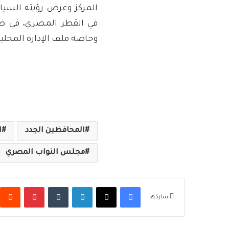
المركز وعرض رؤيته السيا
في القطر المصري، في ضوء
وخاصة ملف الإدارة المحلية
المحافظين الجدد
ا
مجلس النواب المصري
فيسبوك
‫X
لينكدإن
بينتيريس
شاركها