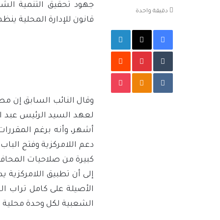
إلكترونيا
جهود تحقيق التنمية الشا
دقيقة واحدة
قانون للإدارة المحلية ينظ
فيسبوك
‫X
لينكدإن
بينتيريست
‫Pocket
Odnoklassniki
وقال النائب السابق إن مص
كبيرة من صلاحيات المحافظ
إلى أن تطبيق اللامركزية ي
الأصيلة على كامل تراب ا
الشعبية لكل وحدة محلية (م