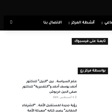
بحث ع
اعي
أنشطة المركز
الاتصال بنا
تابعنا على فيسبوك
بواسطة مركز رع
علم السياسة.. بين “النيل” للدكتور
أحمد يوسف أحمد و”التقديرية” للدكتور
صفى الدين خربوش
6 أغسطس، 2026
رؤية جديدة لمستقبل الأمة.. “الشرفاء
الحمادي” يصدر كتابه “معركة الأمة