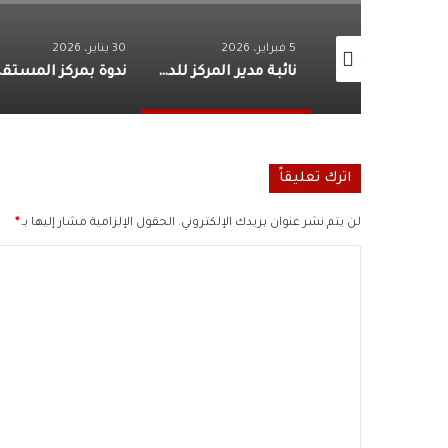
5 فبراير، 2026
30 يناير، 2026
لتعزيز الوعي المجتمعي: توقيع بروتوكول تعاون بين مركز رع ورسالة السلام
نائبة مدير المركز للدراسات و البحوث في تصريحات لموقع برلماني.. مصر تتبنى مسارًا متوازنًا في سياستها الخارجية
ندوة بمركز الم
اترك تعليقاً
لن يتم نشر عنوان بريدك الإلكتروني.
الحقول الإلزامية مشار إليها بـ
*
ا
ل
ت
ع
ل
ي
ق