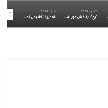
11 يناير، 2026
1 يناير، 2026
30 نوفمبر، 2025
ستقبل تناقش “الحرب في عصر الذكاء الاصطناعي” بمعرض الكتاب
“رع”: يناقش دور الذكاء الاصطناعي في تحليل البيانات الضخمة في الملتقى الثالث لمراكز الفكر العربية
المدير الأكاديمي لمركز “رع” يشارك في مناقشة رسالة دكتوراه عن الأحزاب الإسلامية