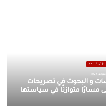
رأ التالي
ركز في الإعلام
راسات و البحوث في تصريحات
ى مسارًا متوازنًا في سياستها
خارجية