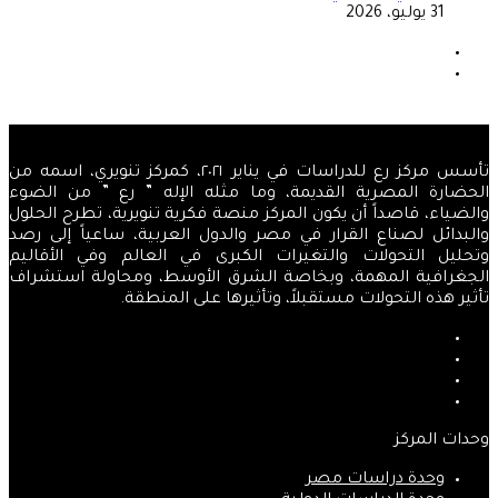
31 يوليو، 2026
الصفحة
السابقة
الصفحة
التالية
تأسس مركز رع للدراسات في يناير ٢٠٢١، كمركز تنويري، اسمه من
الحضارة المصرية القديمة، وما مثله الإله ” رع ” من الضوء
والضياء، قاصداً أن يكون المركز منصة فكرية تنويرية، تطرح الحلول
والبدائل لصناع القرار في مصر والدول العربية، ساعياً إلى رصد
وتحليل التحولات والتغيرات الكبرى في العالم وفي الأقاليم
الجغرافية المهمة، وبخاصة الشرق الأوسط، ومحاولة استشراف
تأثير هذه التحولات مستقبلاً، وتأثيرها على المنطقة.
فيسبوك
‫X
‫YouTube
انستقرام
وحدات المركز
وحدة دراسات مصر