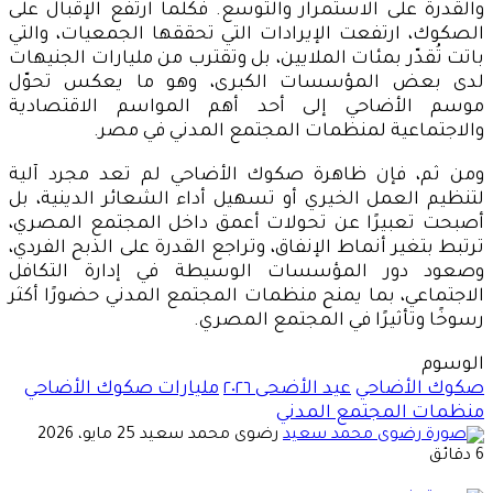
والقدرة على الاستمرار والتوسع. فكلما ارتفع الإقبال على
الصكوك، ارتفعت الإيرادات التي تحققها الجمعيات، والتي
باتت تُقدّر بمئات الملايين، بل وتقترب من مليارات الجنيهات
لدى بعض المؤسسات الكبرى، وهو ما يعكس تحوّل
موسم الأضاحي إلى أحد أهم المواسم الاقتصادية
والاجتماعية لمنظمات المجتمع المدني في مصر.
ومن ثم، فإن ظاهرة صكوك الأضاحي لم تعد مجرد آلية
لتنظيم العمل الخيري أو تسهيل أداء الشعائر الدينية، بل
أصبحت تعبيرًا عن تحولات أعمق داخل المجتمع المصري،
ترتبط بتغير أنماط الإنفاق، وتراجع القدرة على الذبح الفردي،
وصعود دور المؤسسات الوسيطة في إدارة التكافل
الاجتماعي، بما يمنح منظمات المجتمع المدني حضورًا أكثر
رسوخًا وتأثيرًا في المجتمع المصري.
الوسوم
صكوك الأضاحي
عيد الأضحى ٢٠٢٦
مليارات صكوك الأضاحي
منظمات المجتمع المدني
أرسل
رضوى محمد سعيد
25 مايو، 2026
بريدا
6 دقائق
إلكترونيا