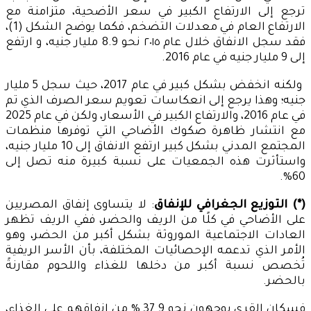
ترجع إلى الارتفاع الكبير في سعر الأضحية، متزامنة مع
الارتفاع العام في معدلات التضخم، فكما يوضح الشكل (1)،
فقد سجل الانفاق خلال عام ٢٠١٥ نحو 8.9 مليار جنيه، و ارتفع
إلى 9 مليار جنيه في عام 2016.
ولكنه انخفض بشكل كبير في عام 2017، حيث سجل 5 مليار
جنيه؛ وهذا يرجع إلى انعكاسات تعويم سعر الصرف الذي تم
في عام 2016، والارتفاع الكبير في الأسعار، ولكن في عام 2025
مع انتشار ظاهرة صكوك الأضاحي التي توفرها منظمات
المجتمع المدني بشكل كبير ارتفع الانفاق إلى 10 مليار جنيه،
واستأثرت هذه الجمعيات على نسبة كبيرة منه تصل إلى
60%.
(*) التوزيع الجغرافي للإنفاق
: لا يتساوى إنفاق المصريين
على الأضاحي في كلًا من الريف والحضر، ففي الريف تظهر
العادات الاجتماعية الموروثة بشكل أكبر من الحضر، وهو
الأمر الذي تدعمه الإحصائيات المختلفة، بأن الأسر الريفية
تُخصص نسبة أكبر من دخلها للغذاء واللحوم مقارنةً
بالحضر.
فسكان القرى يوجهون نحو 37.9 % من إنفاقهم على الغذاء،