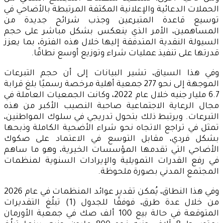
الحملات الدعائية والإعلانية المكثفة المرتبطة بالأضاحي في
توسيع قاعدة المتبرعين وجذب شرائح جديدة من
المساهمين، الأمر الذي ينعكس بشكل مباشر على حجم
السيولة النقدية المتدفقة إليها خلال هذه الفترة، بما يعزز
قدرتها على تنفيذ عمليات شراء وتوزيع أوسع نطاقًا.
وفي هذا السياق، تشير البيانات إلى أن حجم التبرعات
الموجهة إلى نحو 277 جمعية أهلية مرخصة رسميًا بلغ قرابة
6.7 مليار جنيه خلال عام 2022، وكانت الجمعيات العاملة في
مجال الرعاية الاجتماعية صاحبة النصيب الأكبر من هذه
التبرعات. ويرتبط ذلك بتحول تدريجي في سلوك المواطنين،
تمثل في تراجع الاتجاه نحو شراء الأضحية الكاملة وذبحها
بشكل فردي، مقابل التوسع في الاعتماد على صكوك
الأضاحي التي تقدمها المؤسسات الخيرية، وهو ما ساهم
في رفع القدرات التمويلية والإيرادات السنوية لمنظمات
المجتمع المدني بصورة ملحوظة.
وفي هذا النطاق، يُمكن تقدير عوائد المنظمات في عام 2026
من خلال عدة طرق، فوفقًا للجدول (1) تبلُغ التقديرات
المتوقعة في حالة بيع 100 ألف صك في جمعية الأورمان