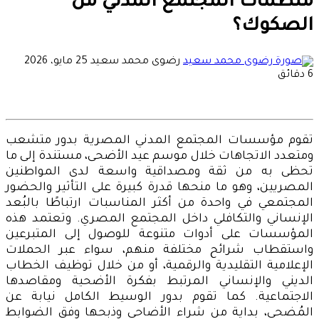
منظمات المجتمع المدني من
الصكوك؟
أرسل
رضوى محمد سعيد
25 مايو، 2026
بريدا
6 دقائق
إلكترونيا
تقوم مؤسسات المجتمع المدني المصرية بدور متشعب
ومتعدد الاتجاهات خلال موسم عيد الأضحى، مستندة إلى ما
تحظى به من ثقة ومصداقية واسعة لدى المواطنين
المصريين، وهو ما منحها قدرة كبيرة على التأثير والحضور
المجتمعي في واحدة من أكثر المناسبات ارتباطًا بالبُعد
الإنساني والتكافلي داخل المجتمع المصري. وتعتمد هذه
المؤسسات على أدوات متنوعة للوصول إلى المتبرعين
واستقطاب شرائح مختلفة منهم، سواء عبر الحملات
الإعلامية التقليدية والرقمية، أو من خلال توظيف الخطاب
الديني والإنساني المرتبط بفكرة الأضحية ومقاصدها
الاجتماعية. كما تقوم بدور الوسيط الكامل نيابة عن
المُضحي، بداية من شراء الأضاحي وذبحها وفق الضوابط