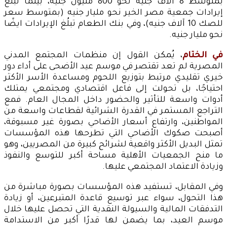
بمتوسط 8 آلاف جنيه نحو 800 مليون جنيه، بينما تبلُغ
إيرادات جمعية مصر الخير نحو مليار جنيه (بمتوسط سعر
للصك 10 آلاف جنيه)، وفي بنك الطعام تبلُغ الإيرادات ايضًا
نحو مليار جنيه.
في الختام
، يُمكن القول إن منظمات المجتمع المدني
المصرية لم تعد تقتصر في موسم عيد الأضحى على أداء دور
خيري تقليدي مرتبط بتوزيع اللحوم ومساعدة الأسر الأكثر
احتياجًا، بل تحولت إلى فاعل اقتصادي ومجتمعي يمتلك
أدوات واسعة للتأثير والحضور داخل المجال العام. فمع
التراجع المستمر في القدرة الشرائية لقطاعات واسعة من
المواطنين، وارتفاع أسعار الأضاحي بصورة غير مسبوقة،
أصبحت صكوك الأضاحي التي تطرحها هذه المؤسسات
تمثل البديل الأكثر واقعية لشرائح كبيرة من المصريين، وهو
ما منح الجمعيات الأهلية مساحة أكبر للتوسع والنفوذ
وزيادة الاعتماد المجتمعي عليها.
وفي المقابل، تستفيد هذه المؤسسات بصورة مباشرة من
هذا التحول، سواء عبر توسيع قاعدة المتبرعين، أو زيادة
التدفقات المالية والسيولة النقدية التي تحصل عليها خلال
موسم العيد، بما يضمن لها قدرًا أكبر من الاستدامة