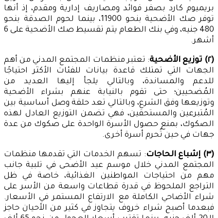
بريميوم كارد بصفر فوائد ومصاريف إدارية ومقدم، إذ أنها
توفر صك الأضحية بنحو 11900، بينما لحوم الصدقة بنحو
480 جنيه، وفي بنك الطعام يتم تقسيط صك الأضحية على 6
أشهر.
(٢) توزيع الأضحية
: تعتبر منظمات المجتمع المدني من أهم
الجهات التي تمتلك قاعدة بيانات للفئات الأكثر احتياجًا
للدعم والمساندة، وبالتالي يلجأ إليها العديد من
المُضحيين؛ حتى تقوم بالنيابة عنهم بشراء الأضحية
وتوزيعها وفق الشرع، وبالتالي تعد حلقة وصل أساسية بين
المُتبرعين والمستحقين، فهي تضمن التوزيع العادل لهذه
الصكوك، بمنع حصول الأسرة الواحدة على صكوك من عدة
جهات في حين تُحرم أسرة أخرى.
(٣) إشباع الحاجات
: تسهم الخدمات التي تقدمها منظمات
المجتمع المدني خلال موسم عيد الأضحى في تلبية جانب
مهم من احتياجات المواطنين الغذائية، خاصة في ظل
التراجع الملحوظ في قدرة قطاعات واسعة من الأسر على
شراء الأضاحي الكاملة مع الارتفاع المستمر في الأسعار.
فبعدما أصبح شراء خروف يتجاوز في كثير من الأحيان حاجز