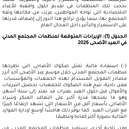
شرعيتها المجتمعية واستمرار تأثيرها وحضورها. فكلما
نجحت تلك المنظمات في تقديم حلول واقعية للأعباء
الاقتصادية التي تواجه المواطنين، عززت من مكانتها وثقة
المجتمع بها، بينما يؤدي تراجع هذا الدور إلى إضعاف قدرتها
على الاستمرار والتأثير داخل المجال العام.
الجدول (1): الإيرادات المتوقعة لمنظمات المجتمع المدني
في العيد الأضحى 2026
(-) استفادة مالية: تمثل صكوك الأضاحي التي تطرحها
منظمات المجتمع المدني خلال موسم عيد الأضحى أحد أبرز
مصادر التمويل المستدام لهذه الجمعيات والمؤسسات.
فمن ناحية، تتيح هذه الصكوك للجمعيات تحصيل التبرعات
والأموال قبل حلول العيد بفترات قد تمتد إلى ستة أشهر،
وهو ما يمنحها قدرة أكبر على التعاقد المبكر وشراء
الأضاحي بأسعار أقل من الأسعار التي تشهد ارتفاعًا كبيرًا
مع اقتراب العيد. كما يوفّر ذلك هامشًا أوسع لإدارة الموارد
المالية بصورة أكثر كفاءة وتنظيمًا.
ومن ناحية أخرى، تستفيد منظمات المجتمع المدني من