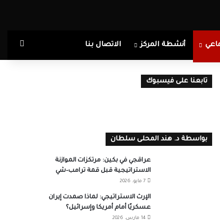
بحث ع
اعي
أنشطة المركز
الاتصال بنا
تابعنا على فيسبوك
بواسطة د. هند المحلى سلطان
عراقجي في بكين: مرتكزات الموازنة
الاستراتيجية قبل قمة ترامب–شي
7 مايو، 2026
الإرث الاستراتيجي: لماذا صمدت إيران
عسكريًا أمام أمريكا وإسرائيل؟
14 مارس، 2026