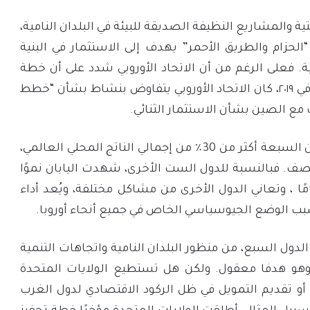
تية والمشاريع النظيفة الصديقة للبيئة في البلدان النامية،
حزام والطريق الأحمر” يهدف إلى الاستثمار في البنية
. فعلى الرغم من أن الاتحاد الأوروبي شدد على أن خطة
البنية التحتية “لا تستهدف أي دولة أخرى”، إلا أنه في ٢٠١٩، كان الاتحاد الأوروبي يتفاوض بنشاط بشأن “خطط
ت مع الصين بشأن الاستثمار الثنائي.
في الواقع، يمثل إجمالي الناتج المحلي لهذه البلدان السبعة أكثر من 30٪ من إجمالي الناتج المحلي العالمي،
لنصف. فبالنسبة للدول الست الأخرى، شهدت اليابان نموًا
ا في الناتج المحلي الإجمالي لأكثر من 20 عامًا ، وتعاني الدول الأخرى من مشاكل مختلفة، ويُعد أداء
بسبب الوضع الجيوسياسي الخاص في جميع أنحاء أوروبا.
لدول السبع، من منظور البلدان النامية واتجاهات التنمية
 وهو هدفا معقول. ولكن هل تستطيع الولايات المتحدة
 أو تقديم التمويل في ظل الركود الاقتصادي لدول الغرب