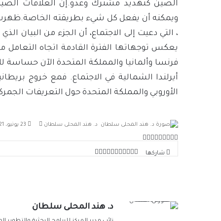
الصين كتهديد مشترك وعدو.إن العلاقات الصينية ا
ويمكنه أن يفعل كل شيء بطريقته الخاصة.ظهرت ال
، التي دعيت إلى الاجتماع، أن الجزء من البيان الذ
يعكس توجهاتها الفترة القادمة اتجاه التعامل 
فرنسا وألمانيا والمملكة المتحدة الآن حساسة للغ
أيرلندا الشمالية في الاجتماع. فمع خروج بريطانيا
الأوروبي والمملكة المتحدة حول التعريفات الجمركية 
أرسل
د. هند المحلى سلطان
23 يونيو، 2021
بريدا
‫X
لينكدإن
‫Pocket
فيسبوك
بينتيريست
Odnoklassniki
إلكترونيا
‫X
طباعة
لينكدإن
‫Pocket
مشاركة
فيسبوك
بينتيريست
Odnoklassniki
شاركها
عبر
البريد
د. هند المحلى سلطان