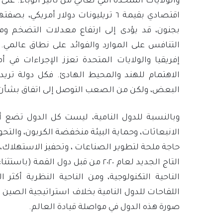
والولايات المتحدة التي تعاني من تأثير الوباء. عل
اقتصادي بقيمة ٦ تريليونات دولار أمري
بجنون، قد يؤدى إلى ارتفاع معدلات التضخم ومس
التنافس على الموارد والفوائد على نطاق عالمي.
إفريقيا والولايات المتحدة تعزز الإجراءات في أمر
الاهتمام للهند والمحيط الهادئ. فكل دولة تر
البعض، ولكن من الصعب التوصل إلى اتفاق بشأن
وبالنسبة للدول النامية، ليست كل الدول تضع أ
الانبعاثات، وحماية البيئة منخفضة الكربون، والتحو
حاجة ملحة لتطوير الصناعات ، وتحفيز الاستهلاك،
التاج الجديد لعام ٢٠٢٠ من قبل دول ال
الناحية التكنولوجية، ومن الناحية النظرية أكثر ا
اللقاحات للدول النامية بخلاف استراتيجية الصين 
صورة هذه الدول في مواصلة قيادة العالم.