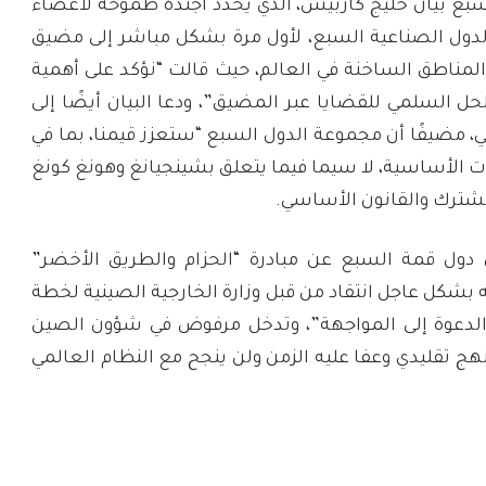
 السبع بيان خليج كاربيس، الذي يحدد أجندة طموحة لأعضاء
دول الصناعية السبع، لأول مرة بشكل مباشر إلى مضيق
 المناطق الساخنة في العالم، حيث قالت “نؤكد على أهمية
حل السلمي للقضايا عبر المضيق”، ودعا البيان أيضًا إلى
ي، مضيفًا أن مجموعة الدول السبع “ستعزز قيمنا، بما في
ات الأساسية، لا سيما فيما يتعلق بشينجيانغ وهونغ كونغ
مشترك والقانون الأساسي.
ن دول قمة السبع عن مبادرة “الحزام والطريق الأخضر”
 بشكل عاجل انتقاد من قبل وزارة الخارجية الصينية لخطة
“الدعوة إلى المواجهة”، وتدخل مرفوض في شؤون الصين
ة نهج تقليدي وعفا عليه الزمن ولن ينجح مع النظام العالمي