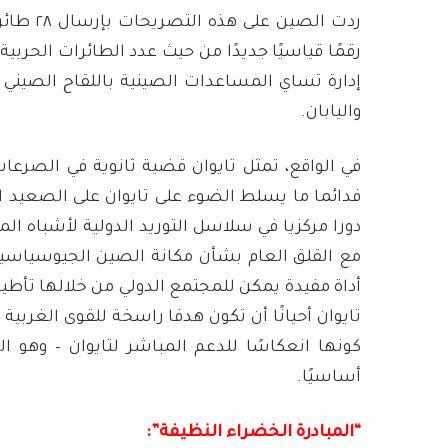
ردت الصي
رقمًا قياسيًا جديدًا من حيث عدد الطائرات الحربي
إدارة تساي المساعدات الصينية باللقاح الصيني 
واليابان.
في الواقع، تمثل تايوان قضية ثانوية في الصرعا
فدائما ما يسلط الضوء على تايوان على الصعيد ا
دورا مركزيا في سلاسل التوريد الدولية لأشباه ا
مع القلق العام بشأن مكانة الصين الجيوسياسية و
أداة مفيدة يمكن للمجتمع الدولي من خلالها تأطير
تايوان أحيانًا أن تكون هدفا راسخة للقوى الغربية
كونها انعكاسًا للدعم المباشر لتايوان – وهو ال
أساسيًا.
“المبادرة الخضراء النظيفة”: