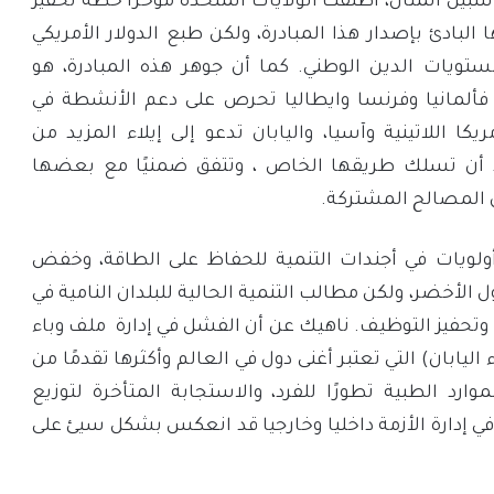
ى سبيل المثال، أطلقت الولايات المتحدة مؤخرًا خطة تحفيز
كي، بصفتها البادئ بإصدار هذا المبادرة، ولكن طبع الدولار الأمريكي
تويات الدين الوطني. كما أن جوهر هذه المبادرة، هو
 فألمانيا وفرنسا وايطاليا تحرص على دعم الأنشطة في
يكا اللاتينية وآسيا، واليابان تدعو إلى إيلاء المزيد من
يد أن تسلك طريقها الخاص ، وتتفق ضمنيًا مع بعضها
 المصالح المشتركة.
ولويات في أجندات التنمية للحفاظ على الطاقة، وخفض
ل الأخضر، ولكن مطالب التنمية الحالية للبلدان النامية في
 وتحفيز التوظيف. ناهيك عن أن الفشل في إدارة ملف وباء
قمة (باستثناء اليابان) التي تعتبر أغنى دول في العالم وأكثرها تقدمًا من
لموارد الطبية تطورًا للفرد، والاستجابة المتأخرة لتوزيع
في إدارة الأزمة داخليا وخارجيا قد انعكس بشكل سيئ على