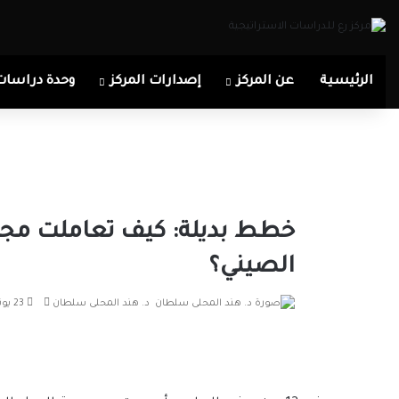
الرئيسية
عن المركز
إصدارات المركز
وحدة دراسات
خطط بديلة: كيف تعاملت مج
الصيني؟
أرسل
د. هند المحلى سلطان
23 يونيو، 2021
بريدا
إلكترونيا