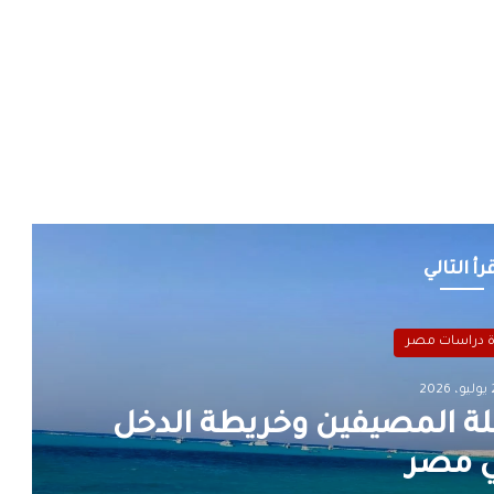
رأ التالي
 دراسات مصر
202
لة المصيفين وخريطة الدخل
 مصر