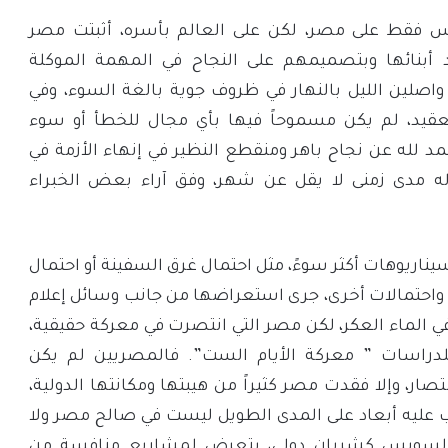
س فقط على مصر، لكن على العالم بأسره، أثبتت مصر
أبنائها وبتصميمهم على النجاح في المهمة الموكلة
، واصلين الليل بالنهار في ظروف جوية بالغة السوء، وفي
قيد، لم يكن مسموحاً فيها بأي مجال للخطأ أو سوء
مد لله عن نجاح باهر ومنقطع النظير في إنهاء الأزمة في
ه مدى زمنى لا يقل عن شهر، وفق آراء بعض الخبراء
اريوهات أكثر سوءً، مثل احتمال غرق السفينة أو احتمال
 واحتمالات أخرى، جرى استعراضها من جانب وسائل إعلام
ي الماء العكر، لكن مصر التي انتصرت في معركة حقيقية،
لدراسات ” معركة الأيام الست”. فالمصريين لم يكن
ار، وإلا فقدت مصر كثيراً من هيبتها ومكانتها الدولية،
ب عليه أبعاد على المدى الطويل ليست في صالح مصر ولا
السويس كشريان دولي، يتعرض لمشاريع منافسة من