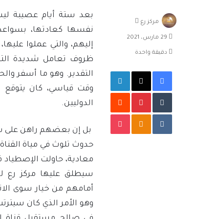
بعد ستة أيام عصيبة لي
أرسل
مركز رع
نفسها كعادتها، بسواعد 
بريدا
29 مارس، 2021
إلكترونيا
إليهم، والتي عملوا عليها
دقيقة واحدة
ظروف تعامل شديدة التع
فيسبوك
‫X
لينكدإن
التقدير. وهو ما أسفر والح
وقت قياسي، كان يتوقع ل
بينتيريست
الدوليين.
‫Pocket
Odnoklassniki
بل إن بعضهم راهن على سين
حدوث تلوث في مياة القناة
معادية، حاولت الإصطياد ف
سيطلق عليها مركز رع ل
أمامهم من خيار سوى الانتص
وهو الأمر الذي كان سيترت
في صالح مستقبل قناة 