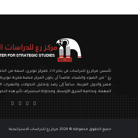
تأسس مركز رع للدراسات في يناير ٢٠٢١، كمركز ت
رع ” من الضوء والضياء، قاصداً أن يكون المركز منصة فكرية تنويرية،
مصر والدول العربية، ساعياً إلى رصد وتحليل التحولات والتغيرات الك
المهمة، وبخاصة الشرق الأوسط، ومحاولة استشراف تأثير هذه التحولا
‫X
فيسبوك
‫YouTube
انستق
جميع الحقوق محفوظة © 2026 مركز رع للدراسات الاستراتيجية