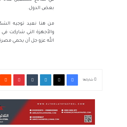
بعض الدول.
من هنا نعيد توجيه الشكر
والأجهزة التي شاركت في
الله عزو جل أن يحمي مصرنا
فيسبوك
‫X
لينكدإن
بينتيريس
شاركها