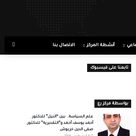
بحث ع
اعي
أنشطة المركز
الاتصال بنا
تابعنا على فيسبوك
بواسطة مركز رع
علم السياسة.. بين “النيل” للدكتور
أحمد يوسف أحمد و”التقديرية” للدكتور
صفى الدين خربوش