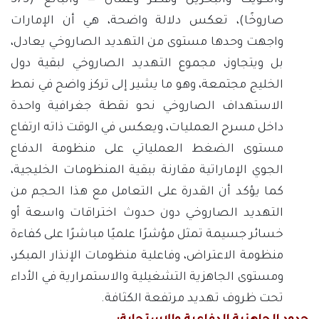
والكويت والبحرين وقطر وعُمان — والبالغ (373
صاروخًا)، تعكس دلالة واضحة، هي أن الإمارات
واجهت وحدها مستوى من التهديد الصاروخي يعادل،
بل ويتجاوز، مجموع التهديد الصاروخي لبقية دول
الخليج مجتمعة، وهو ما يشير إلى تركز واضح في نمط
الاستهداف الصاروخي نحو نقطة جغرافية واحدة
داخل مسرح العمليات، ويعكس في الوقت ذاته ارتفاع
مستوى الضغط العملياتي على منظومة الدفاع
الجوي الإماراتية مقارنة ببقية المنظومات الخليجية،
كما يؤكد أن القدرة على التعامل مع هذا الحجم من
التهديد الصاروخي دون حدوث اختراقات واسعة أو
خسائر جسيمة تمثل مؤشرًا علميًا مباشرًا على كفاءة
منظومة الاعتراض، وفاعلية منظومات الإنذار المبكر،
ومستوى الجاهزية التشغيلية والاستمرارية في الأداء
تحت ظروف تهديد مرتفعة الكثافة.