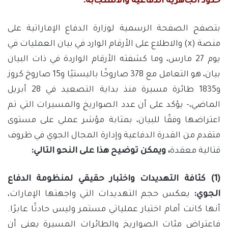
حدود الجاهزية الدفاعية والاستجابة:
بتصفح الصفحة الرسمية لوزارة الدفاع الإماراتية على
منصة (x) والاطلاع على الأرقام الوارد في بيان العمليات في
يوم 27 مارس، وما كشفته الأرقام الواردة في ذات البيان
بيان، هو التعامل مع 378 صاروخًا باليستيًا و15 صاروخ كروز
و1835 طائرة مسيرة منذ بداية التصعيد في 28 أبريل
الماضي،- يؤكد على أن عدد الصواريخ والمسيرات التي تم
اعتراضها وفقًا للبيان، بمثابة مؤشر عملي على مستوى
متقدم من القدرة الدفاعية وإدارة المجال الجوي في ظروف
قتالية معقدة
، ويمكن توضيح هذا على النحو التالي:
(1) كثافة التهديدات واختبار حقيقي لمنظومة الدفاع
الجوي:
يعكس حجم التهديدات التي واجهتها الإمارات،
أنها كانت أمام اختبار عملياتي مستمر وليس حادثًا عابرًا.
فاعتراض مئات الصواريخ والطائرات المسيرة يعني أن