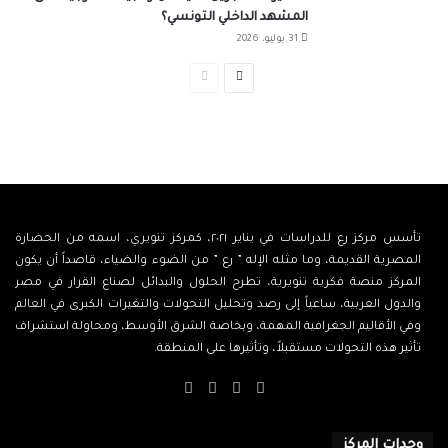
المشهد الداخلي التونسي؟
31 يوليو، 2026
الصفحة
الصفحة
التالية
السابقة
تأسس مركز رع للدراسات في يناير ٢٠٢١، كمركز تنويري، اسمه من الحضارة
المصرية القديمة، وما مثله الإله ” رع ” من الضوء والضياء، قاصداً أن يكون
المركز منصة فكرية تنويرية، تطرح الحلول والبدائل لصناع القرار في مصر
والدول العربية، ساعياً إلى رصد وتحليل التحولات والتغيرات الكبرى في العالم
وفي الأقاليم الجغرافية المهمة، وبخاصة الشرق الأوسط، ومحاولة استشراف
تأثير هذه التحولات مستقبلاً، وتأثيرها على المنطقة.
‫X
فيسبوك
‫YouTube
انستقرام
وحدات المركز