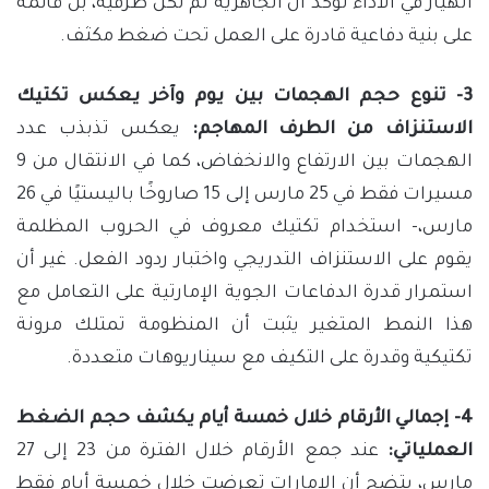
انهيار في الأداء تؤكد أن الجاهزية لم تكن ظرفية، بل قائمة
على بنية دفاعية قادرة على العمل تحت ضغط مكثف.
3- تنوع حجم الهجمات بين يوم وآخر يعكس تكتيك
الاستنزاف من الطرف المهاجم:
يعكس تذبذب عدد
الهجمات بين الارتفاع والانخفاض، كما في الانتقال من 9
مسيرات فقط في 25 مارس إلى 15 صاروخًا باليستيًا في 26
مارس،- استخدام تكتيك معروف في الحروب المظلمة
يقوم على الاستنزاف التدريجي واختبار ردود الفعل. غير أن
استمرار قدرة الدفاعات الجوية الإمارتية على التعامل مع
هذا النمط المتغير يثبت أن المنظومة تمتلك مرونة
تكتيكية وقدرة على التكيف مع سيناريوهات متعددة.
4- إجمالي الأرقام خلال خمسة أيام يكشف حجم الضغط
العملياتي:
عند جمع الأرقام خلال الفترة من 23 إلى 27
مارس، يتضح أن الإمارات تعرضت خلال خمسة أيام فقط