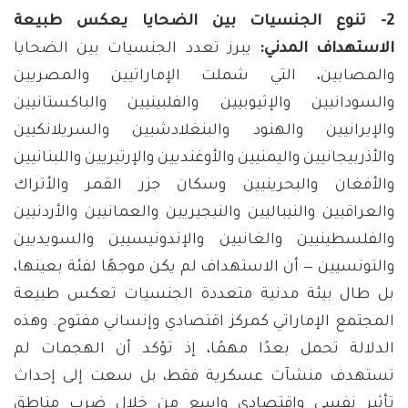
2- تنوع الجنسيات بين الضحايا يعكس طبيعة
الاستهداف المدني:
يبرز تعدد الجنسيات بين الضحايا
والمصابين، التي شملت الإماراتيين والمصريين
والسودانيين والإثيوبيين والفلبينيين والباكستانيين
والإيرانيين والهنود والبنغلادشيين والسريلانكيين
والأذربيجانيين واليمنيين والأوغنديين والإرتيريين واللبنانيين
والأفغان والبحرينيين وسكان جزر القمر والأتراك
والعراقيين والنيباليين والنيجيريين والعمانيين والأردنيين
والفلسطينيين والغانيين والإندونيسيين والسويديين
والتونسيين — أن الاستهداف لم يكن موجهًا لفئة بعينها،
بل طال بيئة مدنية متعددة الجنسيات تعكس طبيعة
المجتمع الإماراتي كمركز اقتصادي وإنساني مفتوح. وهذه
الدلالة تحمل بعدًا مهمًا، إذ تؤكد أن الهجمات لم
تستهدف منشآت عسكرية فقط، بل سعت إلى إحداث
تأثير نفسي واقتصادي واسع من خلال ضرب مناطق