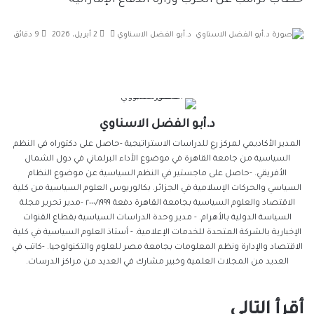
خطاب ترامب عن الحرب
وزارة الدفاع الإماراتية
أرسل
د.أبو الفضل الاسناوي
2 أبريل، 2026
9 دقائق
بريدا
إلكترونيا
د.أبو الفضل الاسناوي
المدير الأكاديمي لمركز رع للدراسات الاستراتيجية -حاصل على دكتوراه في النظم
السياسية من جامعة القاهرة في موضوع الأداء البرلماني في دول الشمال
الأفريقي. -حاصل على ماجستير في النظم السياسية عن موضوع النظام
السياسي والحركات الإسلامية في الجزائر. بكالوريوس العلوم السياسية من كلية
الاقتصاد والعلوم السياسية بجامعة القاهرة دفعة ٢٠٠٠/١٩٩٩ -مدير تحرير مجلة
السياسة الدولية بالأهرام. - مدير وحدة الدراسات السياسية بقطاع القنوات
الإخبارية بالشركة المتحدة للخدمات الإعلامية. - أستاذ العلوم السياسية في كلية
الاقتصاد والإدارة ونظم المعلومات بجامعة مصر للعلوم والتكنولوجيا. -كاتب في
العديد من المجلات العلمية وخبير مشارك في العديد من مراكز الدرسات.
أقرأ التالي