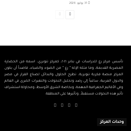
31 يوليو، 2026
الصفحة
الصفحة
التالية
السابقة
تأسس مركز رع للدراسات في يناير ٢٠٢١، كمركز تنويري، اسمه من الحضارة
المصرية القديمة، وما مثله الإله ” رع ” من الضوء والضياء، قاصداً أن يكون
المركز منصة فكرية تنويرية، تطرح الحلول والبدائل لصناع القرار في مصر
والدول العربية، ساعياً إلى رصد وتحليل التحولات والتغيرات الكبرى في العالم
وفي الأقاليم الجغرافية المهمة، وبخاصة الشرق الأوسط، ومحاولة استشراف
تأثير هذه التحولات مستقبلاً، وتأثيرها على المنطقة.
‫X
فيسبوك
‫YouTube
انستقرام
وحدات المركز