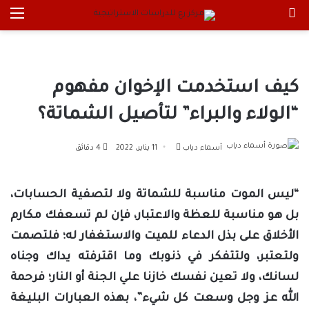
بحث عن
الق
كيف استخدمت الإخوان مفهوم
“الولاء والبراء” لتأصيل الشماتة؟
أرسل
أسماء دياب
11 يناير، 2022
4 دقائق
بريدا
إلكترونيا
“ليس الموت مناسبة للشماتة ولا لتصفية الحسابات،
بل هو مناسبة للعظة والاعتبار، فإن لم تسعفك مكارم
الأخلاق على بذل الدعاء للميت والاستغفار له؛ فلتصمت
ولتعتبر، ولتتفكر في ذنوبك وما اقترفته يداك وجناه
لسانك، ولا تعين نفسك خازنا علي الجنة أو النار؛ فرحمة
الله عز وجل وسعت كل شيء”، بهذه العبارات البليغة