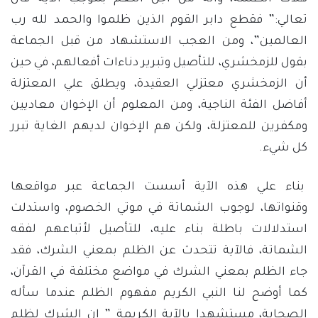
تعالي:” فقطع دابر القوم الذين ظلموا والحمد لله رب
العالمين”، ومن العجب الاستشهاد من قبل الجماعة
بقول للزمخشري، للتأصيل وتبرير دناءات أفعالهم، في حين
أن الزمخشري معتزلي العقيدة، ويطلق علي المعتزلة
أفاضل الفئة الناجية، ومن المعلوم أن الإخوان معاديين
ومكفرين للمعتزلة، ولكن هم الإخوان لديهم الغاية تبرر
كل شيء.
بناء علي هذه الآية أسست الجماعة عبر مواقعها
وقنواتها، لوجوب الشماتة في موتي الخصوم، واستدلت
استدلالات باطلة بناء عليه، للتأصيل لأتباعهم لفقه
الشماتة، فالآية تتحدث عن الظلم بمعني الشرك، فقد
جاء الظلم بمعني الشرك في مواضع مختلفة في القرآن،
كما أوضح لنا النبي الكريم مفهوم الظلم عندما سأله
الصحابة، مستشهدا بالآية الكريمة ” إن الشرك لظلم