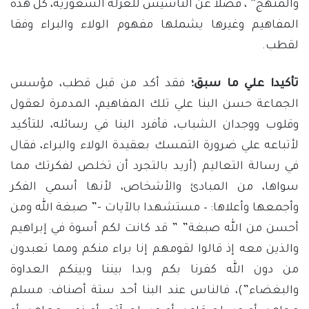
والمنهج” ، فضلا عن التأسيس للعزلة الشعورية، كل هذه
المفاهيم وغيرها يشملها مفهوم الولاء والبراء وفقا
لقطب.
تأكيدا علي ما سبق؛
فقد أكد من قبل قطب، مؤسس
الجماعة حسن البنا علي تلك المفاهيم، المدمرة لعقول
وقلوب ووجدان الشباب، فأفرد البنا في رسائله، للتأكيد
لأتباعه علي ضرورة التمسك بعقيدة الولاء والبراء، فقال
في رسالة التعاليم (أريد بالتجرد أن تخلص لفكرتك مما
سواها، من المبادئ والأشخاص، لأنها أسمي الفكر
وأجمعها وأعلاها: – مستشهدا بالآيات -” صبغة الله ومن
أحسن من الله صبغة” ” قد كانت لكم أسوة في إبراهيم
والذين معه إذ قالوا لقومهم إنا براء منكم ومما تعبدون
من دون الله كفرنا بكم وبدا بيننا وبينكم العداوة
والبغضاء”)، فالناس عند البنا أحد ستة أصناف: مسلم