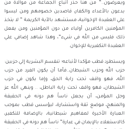
ويعرضون..” من هنا حذر أتباع الجماعة من موالاة من
يدعون بالأعداء والكفار، قاصدين خصومهم ومن ليسوا
علي العقيدة الإخوانية، مستشهد بالآية الكريمة ” لا يتخذ
المؤمنين الكافرين أولياء من دون المؤمنين ومن يفعل
ذلك فليس من الله في شيء”، وهذا شاهد إضافي علي
العقيدة التكفيرية للإخوان.
ويستطرد قطب مؤكدا لأتباعه؛ تنقسم البشرية إلي حزبين:
حزب الله وحزب الشيطان…فأما أن يكون الفرد من حزب
الله، فهو واقف تحت راية الحق، وإما يكون في حزب
الشيطان، فهو واقف تحت راية الباطل، .. وينهي الله عز
وجل المؤمن، أن يجعل ناساً هم دونه في الحقيقة
والمنهج، موضع ثقة واستشارة، ليؤسس قطب بموجب
العبارة الأخيرة لمفاهيم شيطانية، بالإضافة للتكفير،
كالاستعلاء بالإيمان في عبارة” ناساً هم دونه في الحقيقة