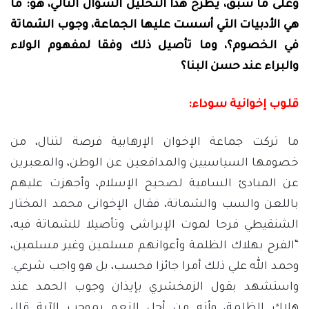
وعلى ما سبق، يطرح هذا التحليل السؤال التالي، هو: ما
هي الأدبيات التي أسست عليها الجماعة، وجوب الشماتة
في الخصوم؟، وما تأصيل ذلك وفقا لمفهوم الولاء
والبراء عند حسن البنا؟
قلوب إخوانية سوداء:
ما تركت جماعة الإخوان الإرهابية فرصة لتنال، من
خصومها السياسيين والمدافعين عن الوطن، والمعبرين
عن المبادئ السامية لصحيح الإسلام، وأجهزت عليهم
باللعن والسب والشماتة، فقال الإخوانى محمد المختار
الشنقيطي فرحا لموت الإبراشى وتأصيلا للشماتة فيه،
“الفرح بهلاك الظلمة وأعوانهم مسلمين وغير مسلمين،
وحمد الله علي ذلك أمرا جائزا فحسب، بل هو واجب شرعي.
واستشهد بقول الزمخشري بإيذان وجوب الحمد عند
هلاك الظلمة، وأنه من أجل النعم بموجب الآية قال