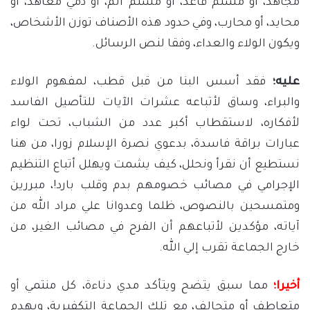
مجاهد، أو مسلم قاعد، أو مسلم آثم، أو ذمي معاهد، أو
محايد، أو محارب، وفي حدود هذه الأصناف توزن الأشخاص،
ويكون الولاء والعداء، وفقا لنص الرسائل.
عليه؛
فقد أسس البنا من قبل قطب، لمفهوم الولاء
والبراء، وساق لأتباعه عشرات الآيات للتأصيل الفاسد
لأفكاره، لاستقطاب أكبر عدد من الشباب، تحت لواء
عبارات براقة فاسدة، بدعوي نصرة الإسلام زورا، من هنا
نستطيع أن نقرأ ونحلل، كيف يشمت ويهلل أتباع التنظيم
الإجرامي في مصائب خصومهم بدم وقلب بارد!، مبررين
ومتمسحين بالنصوص، ظلما وعدوانا علي مراد الله من
آياته، مؤكدين لأتباعهم أن الفرح في مصائب الغير، من
خارج الجماعة تقرب إلي الله.
أخيرا؛
مما سبق يتضح ويتأكد مدي دناءة، كل منتمي أو
متعاطف أو متحالف، مع تلك الجماعة التكفيرية، ويهدم