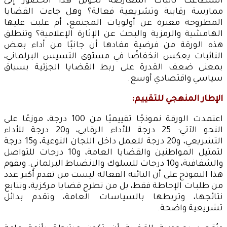
استطاعت نائبات المعارضة تحويل هذا الحضور إلى
ممارسة رقابية وتشريعية فعالة؟ وهل جاءت القضايا
المطروحة معبرة عن أولويات المجتمع، أم غلبت عليها
الهامشية والرمزية والبحث عن الإثارة الإعلامية؟ وتنطلق
هذه الورقة من فرضية مفادها أن جانبًا من أداء بعض
النائبات يعكس انخفاضًا في مستوى التسيس البرلماني،
بمعنى ضعف القدرة على ربط القضايا الجزئية بسياق
سياسي واقتصادي أوسع.
الإطار المنهجي للتقييم:
اعتمدت الورقة نموذجًا تقييميًا من 100 درجة، موزعًا على
النحو الآتي: 25 درجة للأداء الرقابي، و20 درجة للأداء
التشريعي، و20 درجة للعمل داخل اللجان النوعية، و15 درجة
لتمثيل المواطنين والقضايا العامة، و10 درجات للتواصل
والشفافية، و10 درجات للسلوك والانضباط البرلماني. ويقوم
هذا النموذج على أن النائبة الفعالة ليست من تقدم أكبر عدد
من طلبات الإحاطة فقط، بل من تطرح قضايا مركزية، وتتابع
نتائجها، وتربطها بالسياسات العامة، وتقدم بدائل
تشريعية واضحة.