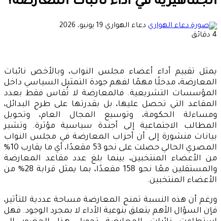
الجماهيرية في أداء نائبات المعارضة؟
أرسل
دعاء الهواري
19 يونيو، 2026
بريدا
4 دقائق
إلكترونيا
يمثل تقييم أداء أعضاء مجلس النواب، وبالأخص نائبات
المعارضة، مدخلًا مهمًا لفهم جودة التمثيل السياسي داخل
المؤسسات التشريعية. فالمعارضة لا تُقاس فقط بعدد
المقاعد التي تحصل عليها، بل بقدرتها على طرح البدائل،
ومساءلة الحكومة، وتوسيع المجال العام، وتحويل
المطالب الاجتماعية إلى أجندة سياسية مؤثرة. وتشير
بيانات منشورة إلى أن أحزاب المعارضة في مجلس النواب
المصري الحالي حصلت على نحو 53 مقعدًا، أي ما يقارب 10%
من الأعضاء المنتخبين، بينما بلغ عدد مقاعد المعارضة
والمستقلين معًا نحو 158 مقعدًا، بما يمثل قرابة 28% من
الأعضاء المنتخبين.
ورغم أن هذه النسبة تمنح المعارضة مساحة عددية للتأثير،
فإن السؤال الأهم يتعلق بنوعية الأداء لا بمجرد الوجود. فهل