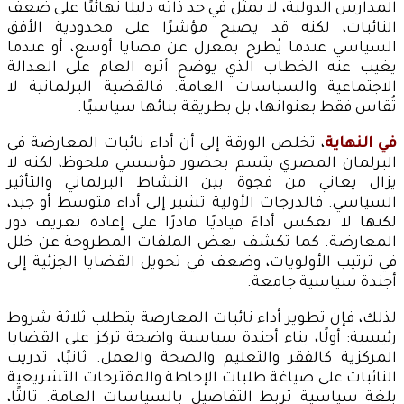
المدارس الدولية، لا يمثل في حد ذاته دليلًا نهائيًا على ضعف
النائبات، لكنه قد يصبح مؤشرًا على محدودية الأفق
السياسي عندما يُطرح بمعزل عن قضايا أوسع، أو عندما
يغيب عنه الخطاب الذي يوضح أثره العام على العدالة
الاجتماعية والسياسات العامة. فالقضية البرلمانية لا
تُقاس فقط بعنوانها، بل بطريقة بنائها سياسيًا.
في النهاية
، تخلص الورقة إلى أن أداء نائبات المعارضة في
البرلمان المصري يتسم بحضور مؤسسي ملحوظ، لكنه لا
يزال يعاني من فجوة بين النشاط البرلماني والتأثير
السياسي. فالدرجات الأولية تشير إلى أداء متوسط أو جيد،
لكنها لا تعكس أداءً قياديًا قادرًا على إعادة تعريف دور
المعارضة. كما تكشف بعض الملفات المطروحة عن خلل
في ترتيب الأولويات، وضعف في تحويل القضايا الجزئية إلى
أجندة سياسية جامعة.
لذلك، فإن تطوير أداء نائبات المعارضة يتطلب ثلاثة شروط
رئيسية: أولًا، بناء أجندة سياسية واضحة تركز على القضايا
المركزية كالفقر والتعليم والصحة والعمل. ثانيًا، تدريب
النائبات على صياغة طلبات الإحاطة والمقترحات التشريعية
بلغة سياسية تربط التفاصيل بالسياسات العامة. ثالثًا،