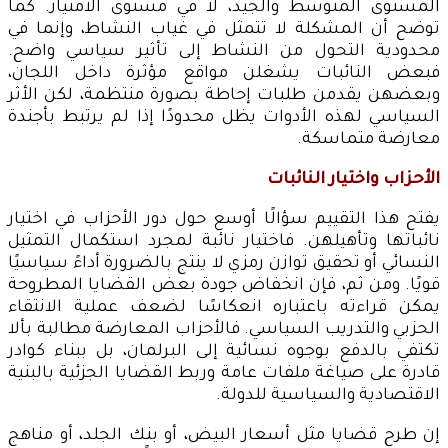
المستوى المتوسط والجيد، لا في مستوى الامتياز. كما
توضح أن المشكلة لا تتمثل في غياب النشاط، وإنما في
محدودية التحول من النشاط إلى تأثير سياسي واضح.
فبعض النائبات يشغلن مواقع مؤثرة داخل اللجان،
وبعضهن يقدمن طلبات إحاطة بصورة منتظمة، لكن الأثر
السياسي لهذه الأدوات يظل محدودًا إذا لم يرتبط بأجندة
معارضة متماسكة.
الأحزاب واختيار النائبات
يفتح هذا التقييم سؤالًا أوسع حول دور الأحزاب في اختيار
نائباتها وتأهيلهن. فاختيار نائبة لمجرد استكمال التمثيل
النسائي أو تحقيق توازن رمزي لا ينتج بالضرورة أداءً سياسيًا
قويًا. ومن ثم، فإن انخفاض جودة بعض القضايا المطروحة
يمكن قراءته باعتباره انعكاسًا لضعف عملية الانتقاء
الحزبي والتدريب السياسي. فالأحزاب المعارضة مطالبة بألا
تكتفي بالدفع بوجوه نسائية إلى البرلمان، بل ببناء كوادر
قادرة على صياغة ملفات عامة وربط القضايا الجزئية بالبنية
الاقتصادية والسياسية للدولة.
إن طرح قضايا مثل أسعار البيض، أو بنك الجلد، أو مناهج