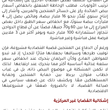
في المقابل، تكشف بعض القضايا الأخرى عن إشكالية في
ترتيب الأولويات. فطلب الإحاطة المتعلق بانخفاض أسعار
بيض المائدة ركز على خسائر المنتجين والمربين، وأشار إلى
إنتاج سنوي يُقدَّر بنحو 16 مليار بيضة، وفائض يصل إلى 4
مليارات بيضة سنويًا، مع انخفاض سعر الطبق داخل بعض
المزارع إلى ما بين 60 و70 جنيهًا، فضلًا عن أن قطاع الدواجن
تتجاوز استثماراته 100 مليار جنيه ويوفر أكثر من 3 ملايين
فرصة عمل مباشرة وغير مباشرة.
ورغم أن الدفاع عن المنتجين قضية اقتصادية مشروعة، فإن
توقيت طرحها وسياقها يجعلانها مثارًا للجدل؛ إذ قد تبدو
للمواطن العادي وكأن البرلمان يتحرك عند انخفاض سعر
سلعة غذائية أساسية أكثر مما يتحرك عند ارتفاعها. لذلك
لا تكمن المشكلة في موضوع البيض ذاته، بل في غياب
خطاب متوازن يربط بين حماية المنتجين وحماية
المستهلكين معًا. ويكشف ذلك عن ضعف سياسي في
صياغة القضية، لا بالضرورة ضعفًا في مشروعيتها
الاقتصادية.
إشكالية القضايا غير المركزية