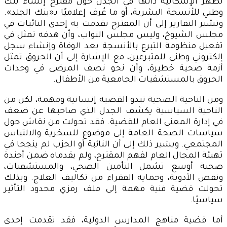
تظهر الإشكالية ذاتها في الجدل حول مقترح إنشاء بنك
وطني للأنسجة البشرية، أو ما عُرف إعلاميًا بـ«بنك الجلد».
وتشير التقارير إلى أن المقترح تقدمت به إحدى النائبات في
مجلس الشيوخ، وليس مجلس النواب، وأن هدفه تمثل في
تفعيل منظومة التبرع بالأنسجة بعد الوفاة وإنشاء سجل
إلكتروني وطني للمتبرعين، مع الإشارة إلى أن الحروق تمثل
أزمة صحية خطيرة، وأن نحو نصف المرضى في وحدات
الحروق بالمستشفيات الجامعية من الأطفال.
ومن الناحية الصحية تبدو القضية إنسانية ومهمة، لكن من
الناحية السياسية يكشف الجدل الذي صاحبها عن ضعف
في إدارة المعنى العام للقضية. فقد تحولت من نقاش حول
سياسات الصحة العامة إلى موضوع للسخرية والالتباس
المجتمعي. ويشير ذلك إلى أن النائبة أو الحزب لم ينجحا في
تهيئة المجال العام لفهم المقترح، ولم يقدماه ضمن أجندة
صحية أوسع تشمل التأمين الصحي، والمستشفيات،
ونقص الأدوية، وحماية الفقراء من تكاليف العلاج. وبذلك
تحولت قضية فنية مهمة إلى ملف رمزي محدود التأثير
سياسيًا.
أما قضية مناهج المدارس الدولية، فقد تقدمت إحدى