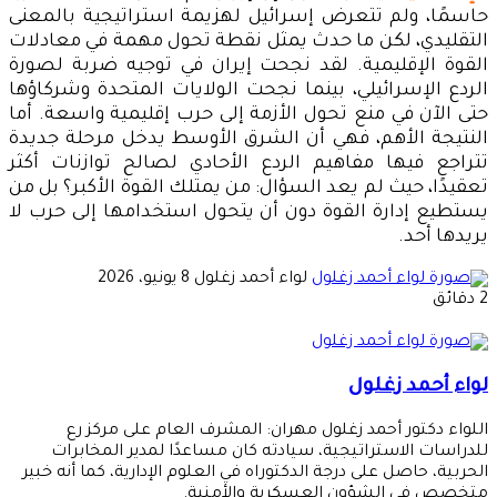
حاسمًا، ولم تتعرض إسرائيل لهزيمة استراتيجية بالمعنى
التقليدي، لكن ما حدث يمثل نقطة تحول مهمة في معادلات
القوة الإقليمية. لقد نجحت إيران في توجيه ضربة لصورة
الردع الإسرائيلي، بينما نجحت الولايات المتحدة وشركاؤها
حتى الآن في منع تحول الأزمة إلى حرب إقليمية واسعة. أما
النتيجة الأهم، فهي أن الشرق الأوسط يدخل مرحلة جديدة
تتراجع فيها مفاهيم الردع الأحادي لصالح توازنات أكثر
تعقيدًا، حيث لم يعد السؤال: من يمتلك القوة الأكبر؟ بل من
يستطيع إدارة القوة دون أن يتحول استخدامها إلى حرب لا
يريدها أحد.
أرسل
لواء أحمد زغلول
8 يونيو، 2026
بريدا
2 دقائق
إلكترونيا
لواء أحمد زغلول
اللواء دكتور أحمد زغلول مهران: المشرف العام على مركز رع
للدراسات الاستراتيجية، سيادته كان مساعدًا لمدير المخابرات
الحربية، حاصل على درجة الدكتوراه في العلوم الإدارية، كما أنه خبير
متخصص في الشؤون العسكرية والأمنية.