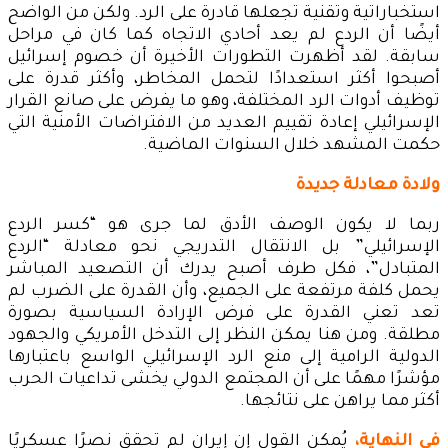
استخباراتية وتقنية تجعلها قادرة على الرد. ولكن من الواضح
أيضًا أن الردع لم يعد أحادي الاتجاه كما كان في مراحل
سابقة. لقد أظهرت التطورات الأخيرة أن خصوم إسرائيل
أصبحوا أكثر استعدادًا لتحمل المخاطر، وأكثر قدرة على
توظيف أدوات الرد المختلفة، وهو ما يفرض على صانع القرار
الإسرائيلي إعادة تقييم العديد من الافتراضات الأمنية التي
حكمت المشهد خلال السنوات الماضية.
ولادة معادلة جديدة
ربما لا يكون الوصف الأدق لما جرى هو “كسر الردع
الإسرائيلي” بل الانتقال التدريجي نحو معادلة “الردع
المتبادل”، فكل طرف أصبح يدرك أن التصعيد المباشر
يحمل كلفة مرتفعة على الجميع، وأن القدرة على الضرب لم
تعد تعني القدرة على فرض الإرادة السياسية بصورة
مطلقة. ومن هنا يمكن النظر إلى التدخل الأمريكي والجهود
الدولية الرامية إلى منع الرد الإسرائيلي الواسع باعتبارها
مؤشرًا مهمًا على أن المجتمع الدولي يخشى تداعيات الحرب
أكثر مما يراهن على نتائجها.
في النهاية،
يُمكن القول إن إيران لم تحقق نصرًا عسكريًا