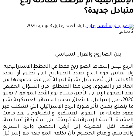
الإسرائيلية أم فرضت معادلة ردع
متبادل جديدة؟
أرسل
لواء أحمد زغلول
8 يونيو، 2026
بريدا
2 دقائق
إلكترونيا
بين الصاروخ والقرار السياسي
الردع ليس إسقاط الصواريخ فقط في الخطط الاستراتيجية،
ولا تُقاس قوة الردع بعدد الصواريخ التي تُطلق أو بعدد
الأهداف التي تُصاب، بل بقدرة الدولة على منع خصومها من
اتخاذ قرار الهجوم. ومن هذا المنطلق، فإن السؤال الحقيقي
بعد الهجوم الإيراني الأخير، مساء يوم الأحد الموافق 7 يونيو
2026، على إسرائيل، لا يتعلق بحجم الخسائر العسكرية بقدر
ما يتعلق بمدى تأثر صورة الردع الإسرائيلي التي تشكلت عبر
عقود طويلة من التفوق العسكري والتكنولوجي. لقد قامت
العقيدة الأمنية الإسرائيلية تاريخيًا على عدة ركائز أساسية،
أهمها نقل المعركة إلى أرض الخصم، والرد السريع
والحاسم، وإقناع الخصوم بأن تكلفة المواجهة مع إسرائيل