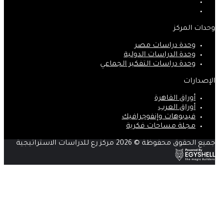
‫YouTube
انستقرام
وحدات المركز
وحدة دراسات مصر
وحدة الدراسات الدولية
وحدة دراسات التفكير الجماعي
الإصدارات
أوراق القاهرة
أوراق العرب
فيديوهات وإنفوجرافيك
مجلة مساحات فكرية
جميع الحقوق محفوظة © 2026 مركز رع للدراسات الاستراتيجية
‫X
زر
ڤايبر
تيلقرام
واتساب
فيسبوك
الذهاب
إلى
الأعلى