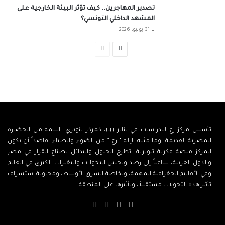
تصدير المهاجرين.. كيف تؤثر البيئة الخارجية على
المشهد الداخلي التونسي؟
31 يوليو، 2026
الصفحة
الصفحة
التالية
السابقة
تأسس مركز رع للدراسات في يناير ٢٠٢١، كمركز تنويري، اسمه من الحضارة
المصرية القديمة، وما مثله الإله ” رع ” من الضوء والضياء، قاصداً أن يكون
المركز منصة فكرية تنويرية، تطرح الحلول والبدائل لصناع القرار في مصر
والدول العربية، ساعياً إلى رصد وتحليل التحولات والتغيرات الكبرى في العالم
وفي الأقاليم الجغرافية المهمة، وبخاصة الشرق الأوسط، ومحاولة استشراف
تأثير هذه التحولات مستقبلاً، وتأثيرها على المنطقة.
‫X
فيسبوك
‫YouTube
انستقرام