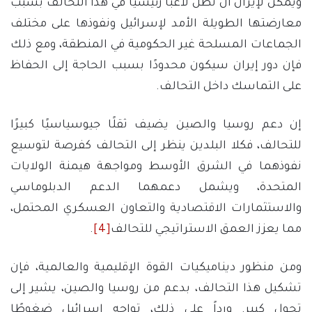
ويمكن لإيران أن تظل لاعبًا رئيسيًا في هذا التحالف بسبب
معارضتها الطويلة الأمد لإسرائيل ونفوذها على مختلف
الجماعات المسلحة غير الحكومية في المنطقة، ومع ذلك
فإن دور إيران سيكون محدودًا بسبب الحاجة إلى الحفاظ
على التماسك داخل التحالف.
إن دعم روسيا والصين يضيف ثقلًا جيوسياسيًا كبيرًا
للتحالف، فكلا البلدين ينظر إلى التحالف كفرصة لتوسيع
نفوذهما في الشرق الأوسط ومواجهة هيمنة الولايات
المتحدة، ويشمل دعمهما الدعم الدبلوماسي
والاستثمارات الاقتصادية والتعاون العسكري المحتمل،
مما يعزز العمق الاستراتيجي للتحالف
[4]
.
ومن منظور ديناميكيات القوة الإقليمية والعالمية، فإن
تشكيل هذا التحالف، بدعم من روسيا والصين، يشير إلى
تحول كبير. ورداً على ذلك، تواجه إسرائيل ضغوطًا