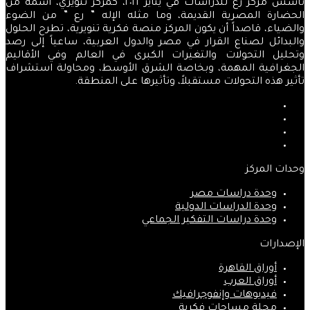
تأسس مركز رع للدراسات في يناير ٢٠٢١، كمركز تنويري، اسمه من
الحضارة المصرية القديمة، وما مثله الإله ” رع ” من الضوء
والضياء، قاصداً أن يكون المركز منصة فكرية تنويرية، تطرح الحلول
والبدائل لصناع القرار في مصر والدول العربية، ساعياً إلى رصد
وتحليل التحولات والتغيرات الكبرى في العالم وفي الأقاليم
الجغرافية المهمة، وبخاصة الشرق الأوسط، ومحاولة استشراف
تأثير هذه التحولات مستقبلاً، وتأثيرها على المنطقة.
فيسبوك
‫X
‫YouTube
انستقرام
وحدات المركز
وحدة دراسات مصر
وحدة الدراسات الدولية
وحدة دراسات التفكير الجماعي
الإصدارات
أوراق القاهرة
أوراق العرب
فيديوهات وإنفوجرافيك
مجلة مساحات فكرية