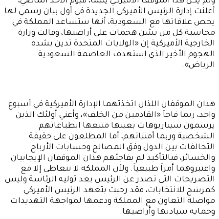
ولم يكن هذا الموقف الأميركي يتيماً، فيوم الأحد الماضي،
أعلنت إدارة الرئيس الأميركي الجديدة في أول بيان رسمي لها
يخص علاقاتها مع السعودية، أنها ستساعد المملكة في
محاسبة كل من يشن هجمات على أراضيها، وقالت وزارة
الخارجية الأميركية إن «الولايات المتحدة تدين بشدة
الهجوم الأخير الذي استهدف العاصمة السعودية
الرياض».
هذان الموقفان اللذان اتخذتهما الإدارة الأميركية في أسبوع
واحد، ربما فاجآ «القادمين من الخلف»، وأعني أولئك الذين
يرسمون سيناريوهات بعينها منبعها انطباعاتهم
الشخصية وربما أمنياتهم، أما المطلعون على حقيقة
التحالفات بين الدول وفق المصالح وحسابات الأرباح
والخسائر، فبالتأكيد لم يفاجئهم هذان الموقفان الإيجابيان
واعتبروهما أمراً طبيعياً. ولأن المملكة لا تتعاطى إلا مع
التصريحات التي تصدر عن الرئيس بعد توليه الرئاسة وليس
كمرشح للانتخابات، فقد رحبت بتعهد الرئيس الأميركي
مواصلة التعاون مع المملكة ودعمها لمواجهة التهديدات
وحماية سيادتها وأراضيها.