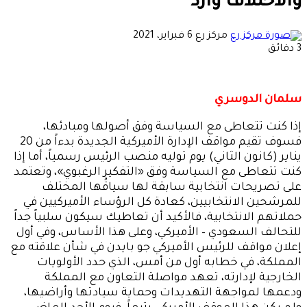
والاختلاف وارد
أرسل
مركز رع
6 فبراير، 2021
بريدا
3 دقائق
إلكترونيا
سلمان الدوسري
إذا كنت تتعاطى مع السياسة وفق أصولها ومبادئها،
فسوف تقيم مواقف الإدارة الأميركية الجديدة بدءاً من 20
يناير (كانون الثاني) يوم توليه منصب الرئيس رسمياً، أما إذا
كنت تتعاطى مع السياسة وفق «التفكير الرغبوي»، وتعتمد
على تصريحات انتخابية سابقة لها سياقُها المختلف
للمرشحين الانتخابيين، كعادة كل الرؤساء الأميركيين في
حملاتهم الانتخابية، فالأكيد أن تعاطيك سيكون سلبياً جداً
للتحالف السعودي – الأميركي، وعلى هذا الأساس، وفي أول
إعلان مواقف للرئيس الأميركي جو بايدن في شأن علاقته مع
المملكة، في خطابه أول من أمس، الذي حدد الأولويات
الخارجية لإدارته، تعهد مواصلة التعاون مع المملكة
ودعمها لمواجهة التهديدات وحماية سيادتها وأراضيها،