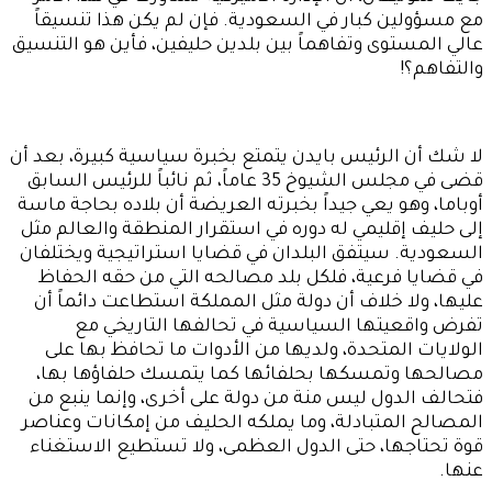
مع مسؤولين كبار في السعودية. فإن لم يكن هذا تنسيقاً
عالي المستوى وتفاهماً بين بلدين حليفين، فأين هو التنسيق
والتفاهم؟!
لا شك أن الرئيس بايدن يتمتع بخبرة سياسية كبيرة، بعد أن
قضى في مجلس الشيوخ 35 عاماً، ثم نائباً للرئيس السابق
أوباما، وهو يعي جيداً بخبرته العريضة أن بلاده بحاجة ماسة
إلى حليف إقليمي له دوره في استقرار المنطقة والعالم مثل
السعودية. سيتفق البلدان في قضايا استراتيجية ويختلفان
في قضايا فرعية، فلكل بلد مصالحه التي من حقه الحفاظ
عليها، ولا خلاف أن دولة مثل المملكة استطاعت دائماً أن
تفرض واقعيتها السياسية في تحالفها التاريخي مع
الولايات المتحدة، ولديها من الأدوات ما تحافظ بها على
مصالحها وتمسكها بحلفائها كما يتمسك حلفاؤها بها،
فتحالف الدول ليس منة من دولة على أخرى، وإنما ينبع من
المصالح المتبادلة، وما يملكه الحليف من إمكانات وعناصر
قوة تحتاجها، حتى الدول العظمى، ولا تستطيع الاستغناء
عنها.