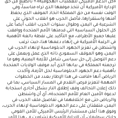
«كل الدعم الأميركي للعمليات الهجومية»؟! بالطبع من حق
الإدارة الأميركية أن تتخذ موقفها الذي تراه مناسباً، وفي
الوقت نفسه من حق المملكة اتخاذ الموقف الذي يحفظ
أمنها واستقرارها، فأصل الحرب هو انقلاب الحوثي على
الشرعية في اليمن، وطوال سنوات الحرب انقلب أيضاً على
كل الحلول السياسية التي قدمتها الأمم المتحدة ووافقت
عليها جميع الأطراف، مع التأكيد على نقطة بالغة الأهمية
في الرغبة الأميركية في إنهاء دعمها هذا، حيث ترغب
واشنطن في تعزيز الجهود الدبلوماسية لإنهاء الحرب في
اليمن، وهو الموقف السعودي ذاته الذي عمل ويعمل على
دعم التوصل إلى حل سياسي شامل للأزمة اليمنية، وهو ما
ترجمته المملكة في بيانها الذي أيد موقف الولايات المتحدة
بأهمية دعم الجهود الدبلوماسية لحل الأزمة، وأكدت
الرياض أنها «قامت في هذا الإطار بعدد من الخطوات
المهمة لتعزيز فرص التقدم في المسار السياسي، بما في
ذلك إعلان التحالف وقف إطلاق النار بشكل أحادي استجابة
لدعوة الأمين العام للأمم المتحدة»، أي أن واشنطن
والرياض حتى مع اختلافهما في تفاصيل ملف الحرب في
اليمن، متفقتان على دعم الجهود الدبلوماسية لإنهاء الحرب،
وفوق هذا أعلن مستشار الرئيس الأميركي للأمن القومي
جايك سوليفان، أن الإدارة الأميركية تشاورت في هذا الأمر