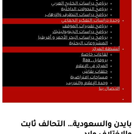
برنامج دراسات الخليج العربي
برنامج التحولات الداخلية
برنامج دراسات التطرف والإرهاب
وحدة دراسات التفكير الجماعي
برنامج تقديرات الموقف
برنامج دراسات الجيوبوليتيك
برنامج دراسات البحر الأحمر و أفريقيا
المشروعات البحثية
أنشطة المركز
لقاءات خاصة
بروفايل ـ Raa
المركز في الإعلام
حلقات نقاش
مساحات افتراضية
وحدة الإعلام والتدريب
الاتصال بنا
بحث
عن
بايدن والسعودية… التحالف ثابت