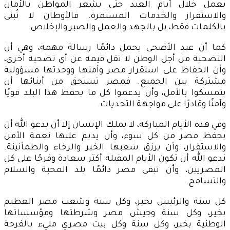
يعمل خلال أيام العيد حتى يشعر المواطن بالأمان
والاستقرار والخدمات المستمرة. فالأوطان لا تُبنى
بالكلمات فقط، بل بالجهد والعمل والصبر والإخلاص.
كما أن عيد الأضحى يحمل دائمًا رسالة مهمة، وهي أن
التضحية من أجل الوطن لا تقل قيمة عن أي تضحية أخرى،
وأن الحفاظ على استقرار مصر وأمنها ووحدتها مسؤولية
مشتركة بين الجميع. فمصر تستحق من أبنائها أن
يتمسكوا بالأمل، وأن يدعموا كل ما يحفظ هذا البلد قويًا
وآمنًا وقادرًا على مواجهة التحديات.
وفي هذه الأيام المباركة، لا يملك الإنسان إلا أن يدعو الله أن
يحفظ مصر من كل سوء، وأن يديم عليها نعمة الأمن
والاستقرار، وأن يرزق شعبها الخير والرخاء والطمأنينة.
ندعو الله أن تكون الأيام المقبلة أكثر سعادة وفرجًا على كل
المصريين، وأن تبقى مصر دائمًا بلد المحبة والسلام
والتسامح.
كل سنة والرئيس بخير، وكل سنة وشعب مصر العظيم
بخير، وكل سنة وجيش مصر وشرطتها ومؤسساتها
الوطنية بخير، وكل سنة وكل بيت مصري مليء بالفرحة