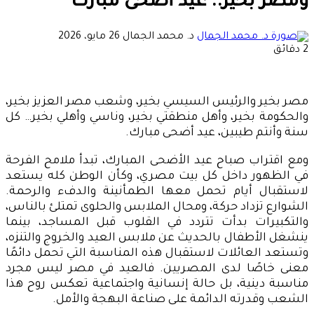
ومصر بخير.. عيد أضحى مبارك
أرسل
د. محمد الجمال
26 مايو، 2026
بريدا
2 دقائق
إلكترونيا
مصر بخير والرئيس السيسي بخير، وشعب مصر العزيز بخير،
والحكومة بخير، وأهل منطقتي بخير، وناسي وأهلي بخير… كل
سنة وأنتم طيبين، عيد أضحى مبارك.
ومع اقتراب صباح عيد الأضحى المبارك، تبدأ ملامح الفرحة
في الظهور داخل كل بيت مصري، وكأن الوطن كله يستعد
لاستقبال أيام تحمل معها الطمأنينة والدفء والرحمة.
الشوارع تزداد حركة، ومحال الملابس والحلوى تمتلئ بالناس،
والتكبيرات بدأت تتردد في القلوب قبل المساجد، بينما
ينشغل الأطفال بالحديث عن ملابس العيد والخروج والتنزه،
وتستعد العائلات لاستقبال هذه المناسبة التي تحمل دائمًا
معنى خاصًا لدى المصريين. فالعيد في مصر ليس مجرد
مناسبة دينية، بل حالة إنسانية واجتماعية تعكس روح هذا
الشعب وقدرته الدائمة على صناعة البهجة والأمل.