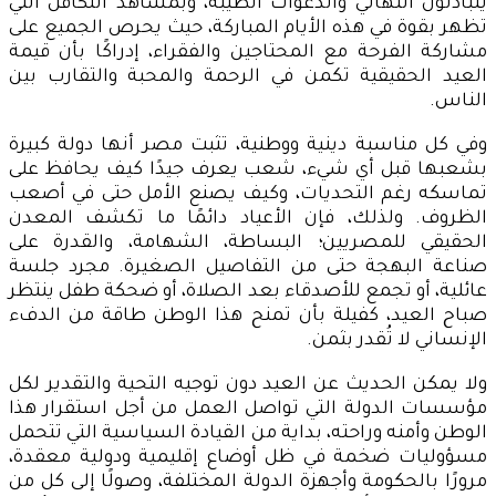
يتبادلون التهاني والدعوات الطيبة، وبمشاهد التكافل التي
تظهر بقوة في هذه الأيام المباركة، حيث يحرص الجميع على
مشاركة الفرحة مع المحتاجين والفقراء، إدراكًا بأن قيمة
العيد الحقيقية تكمن في الرحمة والمحبة والتقارب بين
الناس.
وفي كل مناسبة دينية ووطنية، تثبت مصر أنها دولة كبيرة
بشعبها قبل أي شيء، شعب يعرف جيدًا كيف يحافظ على
تماسكه رغم التحديات، وكيف يصنع الأمل حتى في أصعب
الظروف. ولذلك، فإن الأعياد دائمًا ما تكشف المعدن
الحقيقي للمصريين؛ البساطة، الشهامة، والقدرة على
صناعة البهجة حتى من التفاصيل الصغيرة. مجرد جلسة
عائلية، أو تجمع للأصدقاء بعد الصلاة، أو ضحكة طفل ينتظر
صباح العيد، كفيلة بأن تمنح هذا الوطن طاقة من الدفء
الإنساني لا تُقدر بثمن.
ولا يمكن الحديث عن العيد دون توجيه التحية والتقدير لكل
مؤسسات الدولة التي تواصل العمل من أجل استقرار هذا
الوطن وأمنه وراحته، بداية من القيادة السياسية التي تتحمل
مسؤوليات ضخمة في ظل أوضاع إقليمية ودولية معقدة،
مرورًا بالحكومة وأجهزة الدولة المختلفة، وصولًا إلى كل من