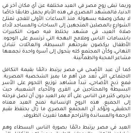
وربما تبقى روح مصر في العيد مختلفة عن أي مكان آخر في
الدنيا، فالمشهد المصري في هذه الأيام يحمل طابعًا خاصًا
لا يمكن وصفه بسهولة. منذ الساعات الأولى للفجر، تمتلئ
الشوارع بالمصلين المتجهين إلى الساحات والمساجد لأداء
صلاة العيد، في مشهد يختلط فيه صوت التكبيرات
بابتسامات الناس وملامح البهجة التي ترتسم على الوجوه.
الأطفال يركضون بفرحتهم البسيطة، والعائلات تتبادل
التهاني، وكأن المجتمع كله يتحول إلى أسرة واحدة تجمعها
مشاعر المحبة والطمأنينة.
كما أن عيد الأضحى في مصر يرتبط دائمًا بقيمة التكافل
الاجتماعي التي تُعد من أهم ما يميز الشخصية المصرية.
فمع ذبح الأضاحي، تبدأ مشاهد توزيع اللحوم على الأسر
البسيطة والمحتاجين في القرى والأحياء الشعبية، حيث
يحرص كثير من الناس على ألا يمر العيد دون أن تصل فرحته
إلى الجميع. هذه الروح الإنسانية تمنح العيد معناه
الحقيقي، وتؤكد أن المجتمع المصري ما زال يحتفظ بقيم
الرحمة والمساندة والتراحم مهما تغيرت الظروف.
العيد في مصر يرتبط دائمًا بصورة الناس البسطاء وهم