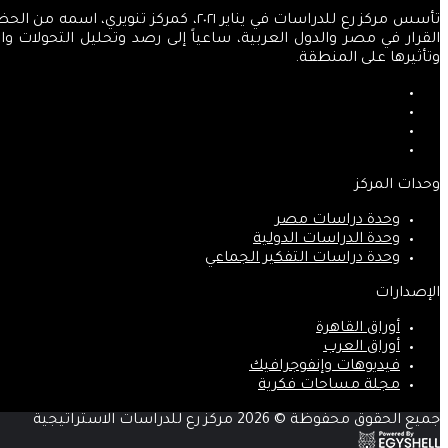
تأسس مركز رع للدراسات في يناير ٢٠٢١
القرار في مصر والدول العربية، ساعياً إلى رصد وتحليل التحولات 
وتأثيرها على المنطقة.
فيسبوك
‫X
‫YouTube
انستقرام
وحدات المركز
وحدة دراسات مصر
وحدة الدراسات الدولية
وحدة دراسات التفكير الجماعي
الإصدارات
أوراق القاهرة
أوراق العرب
فيديوهات وإنفوجرافيك
مجلة مساحات فكرية
جميع الحقوق محفوظة © 2026 مركز رع للدراسات الاستراتيجية