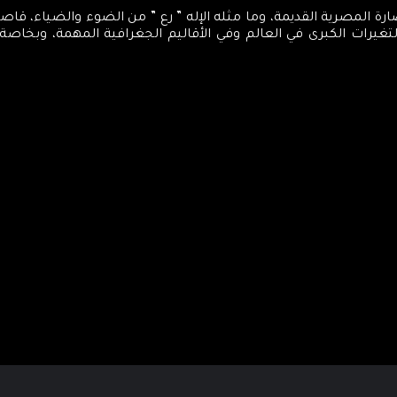
، كمركز تنويري، اسمه من الحضارة المصرية القديمة، وما مثله الإله ” رع ” من الضوء 
والتغيرات الكبرى في العالم وفي الأقاليم الجغرافية المهمة، وبخاص