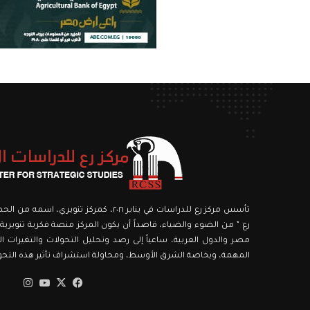
تأسس مركز رع للدراسات في يناير ٢٠٢١، كمركز ت
رع ” من الضوء والضياء، قاصداً أن يكون المركز منصة فكرية تنويرية،
مصر والدول العربية، ساعياً إلى رصد وتحليل التحولات والتغيرات الك
المهمة، وبخاصة الشرق الأوسط، ومحاولة استشراف تأثير هذه التحولا
‫X
فيسبوك
‫YouTube
انستق