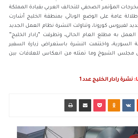
رجات المؤتمر الصحفي للتحالف العربي بقيادة المملكة
طلالة عامة على الوضع الوبائي بمنطقة الخليج أشارت
يد لفيروس كورونا، وتناولت النشرة نظام العمل الجديد
 العمل به مطلع العام الحالي، وتطرقت “رادار الخليج”
ية السورية، واختتمت النشرة باستعراض زيارة السفير
س مجلس الشيوخ وما تمثله من انعكاس للعلاقات بين
:
نشرة رادار الخليج عدد 1
ت
Odnoklassniki
‫Pocket
مشاركة عبر البريد
طباعة