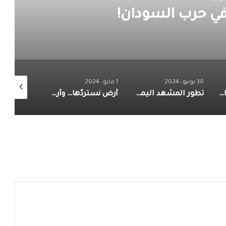
في حرب السودان!
30 يونيو، 2024
1 مايو، 2024
15 أبريل، 2024
مستقبل العملات الرقمية في النظام المالي العالمي
تطور المشهد اليمني في ضوء التغيرات الإقليمية والدولية
أرض نستردّها… وأرض نبكي عليها!