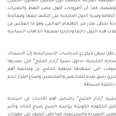
المنطقة العربية اكتسبت دول مجلس التعاون الخليجي
إقليمية، كما أن أطروحات أفول عصر النفط والتغيرات
 الطاقة وقدرة الدول الخليجية على التكيف معها ومعالجة
صادية تحظى بقدر من الاهتمام العالمي، وهو ما انعكس في
علات هذه الدول داخليا وخارجيا لمعرفة اتجاهات السياسة
ظل سعي مركز رع للدراسات الاستراتيجية إلى الاشتباك
ساحة الخليجية- تحاول نشرة “رادار الخليج” التي يصدرها
تحولات التي تشهدها منطقة الخليج، بل ومتابعة أهم
خبري دقيق يقدم للمتابعين والمختصين وصناع القرار حجم
تحليلية مبسطة.
نشرة “رادار الخليج” بالتحليل أهم الأحداث في الساحة
ل الحكومة الكويتية برئاسة الشيخ صباح الخالد وتأثير
طتين التنفيذية والتشريعية، كما تلقي الضوء على تطورات