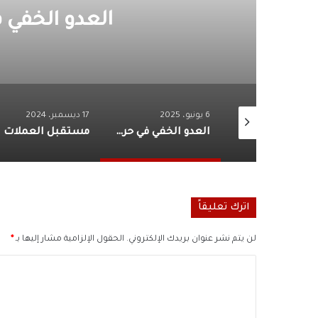
العدو الخفي 
6 يونيو، 2025
17 ديسمبر، 2024
أرض الأبطال.. الدراما المصرية بين التوثيق الوطني وتجاهل بطولات الظل
العدو الخفي في حرب السودان!
اترك تعليقاً
لن يتم نشر عنوان بريدك الإلكتروني.
الحقول الإلزامية مشار إليها بـ
*
ا
ل
ت