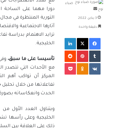
مع تمدد الاضطرابات في 
ضياء
دورا مهما على الساحة ال
أرسل
نوح
بريدا
الثورية المنتظرة في مجال
3 يناير، 2022
إلكترونيا
آثارها الاجتماعية والاقت
دقيقة واحدة
تزايد الاهتمام بدراسة تفا
فيسبوك
‫X
لينكدإن
الخليجية.
بينتيريست
تأسيسا على ما سبق،
وفي 
‫Pocket
Odnoklassniki
مع الأحداث التي تتصدر ال
المركز أن تواكب أهم ال
تفاعلاتها من خلال تحليل 
الحدث وانعكاساته بصورة 
ويتناول العدد الأول من 
الخليجية وعلى رأسها تشكي
ذلك على العلاقة بين السل