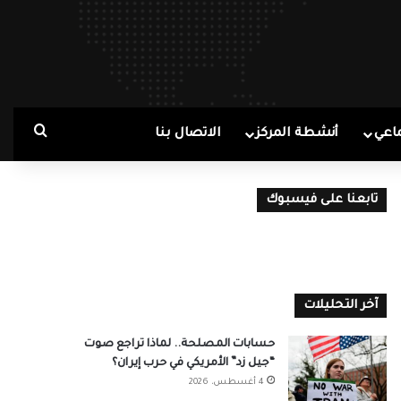
بحث ع
اعي
أنشطة المركز
الاتصال بنا
تابعنا على فيسبوك
آخر التحليلات
حسابات المصلحة.. لماذا تراجع صوت
“جيل زد” الأمريكي في حرب إيران؟
4 أغسطس، 2026