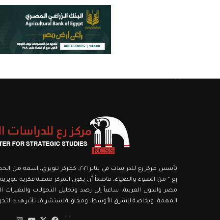
تأسس مركز رع للدراسات في يناير ٢٠٢١، كمركز ت
رع ” من الضوء والضياء، قاصداً أن يكون المركز منصة فكرية تنويرية،
مصر والدول العربية، ساعياً إلى رصد وتحليل التحولات والتغيرات الك
المهمة، وبخاصة الشرق الأوسط، ومحاولة استشراف تأثير هذه التحولا
‫X
فيسبوك
‫YouTube
انستق