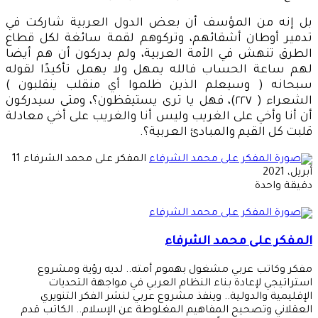
بل إنه من المؤسف أن بعض الدول العربية شاركت في
تدمير أوطان أشقائهم، وتركوهم لقمة سائغة لكل قطاع
الطرق تنهش في الأمة العربية، ولم يدركون أن هم أيضا
لهم ساعة الحساب فالله يمهل ولا يهمل تأكيدًا لقوله
سبحانه ( وسيعلم الذين ظلموا أي منقلب ينقلبون )
الشعراء ( ٢٢٧)، فهل يا ترى يستيقظون؟، ومتى سيدركون
أن أنا وأخي على الغريب وليس أنا والغريب على أخي معادلة
قلبت كل القيم والمبادئ العربية؟.
أرسل
المفكر على محمد الشرفاء
11
بريدا
أبريل، 2021
إلكتر
دقيقة واحدة
المفكر على محمد الشرفاء
مفكر وكاتب عربي مشغول بهموم أمته.. لديه رؤية ومشروع
استراتيجي لإعادة بناء النظام العربي في مواجهة التحديات
الإقليمية والدولية.. وينفذ مشروع عربي لنشر الفكر التنويري
العقلاني وتصحيح المفاهيم المغلوطة عن الإسلام.. الكاتب قدم