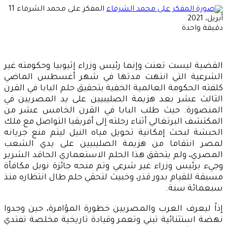
أرسل
المفكر على محمد الشرفاء
11
بريدا
أبريل، 2021
إلكتر
دقيقة واحدة
القضية ليست تعنت وإنما رئيس وزراء إثيوبيا وحكومته غير
الشرعية التي انتهت مدتها في شهر أغسطس الماضي
كلفته الحكومة العالمية الخفية بتحقيق حلم البابا في القرن
الثالث عشر بعد هزيمة الصليبيين على يد المصريين في
المنصورة. حيث طلب البابا في القرن الخامس عشر من
المكتشف البرتغالي أثناء رحلته إلى أفريقيا التواصل مع ملك
الحبشة لبحث إمكانية تحويل مياه النيل ليتم منع جريانه
لمصر انتقاما من هزيمة الصليبيين على يدي الشعب
المصري، ولم يتحقق هذا الحلم الاستعماري الحاقد الشرير
وجيء برئيس وزراء غير شرعي وتم منحه جائزة نوبل مكافأة
مسبقة للقيام بدور قذر، وخبيث لتحقي حلم طال انتظاره منذ
سبعمائة سنة.
إذاً ليعرف العرب والمصريين خطورة المؤامرة، حين وجدوا
نهضة استثنائية تبني وتعمر وقيادة تاريخية مخلصة تفتدي