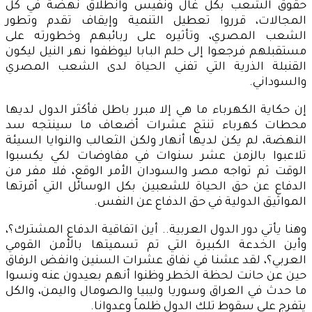
حقوق الشعب بكل غال ونفيس وانطلاق نهضة في كل
المجالات، قرروا تعطيل التنمية وإيقاف تقدم وتطور
الشعب المصري، وتأثيره على ربائبهم وخطورته على
مستقبلهم فرجعوا إلى حلم البابا ليوظفوا نهر النيل ليكون
القنبلة الذرية التي تفني الحياة لدى الشعب المصري
والسوداني.
إن حكاية الكهرباء ما هي إلا مبرر باطل فأكثر الدول لديها
محطات كهرباء تنتج عشرات أضعاف ما سينتجه سد
النهضة، لم يكن لديها أنهار ولكن الثعالب والنوايا السيئة
تلاعبوا بالزمن عشر سنوات في مفاوضات لكي يكسبوا
الوقت ثم تواجه مصر والسودان الأمر الوقع، فلا مفر من
الدفاع عن حق الحياة للشعبين بكل الوسائل التي أقرتها
المواثيق الدولية في حق الدفاع عن النفس.
وهنا يأتي دور الدول العربية.. أين اتفاقية الدفاع المشترك؟،
وأين الخدعة الكبيرة التي تم تسميتها بالأمن القومي
العربي؟، لقد عشنا في نفاق عشرات السنين وانفض الرفاق
حين عن حانت لحظة الخطر وظنوا أنهم بعيدون عنه ونسوا
ما حدث في العراق وسوريا وليبيا والصومال واليمن، والكل
يتفرج على سقوط تلك الدول ظلماً وعدوانا.