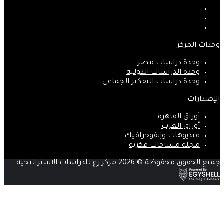
‫X
‫YouTube
انستقرام
وحدات المركز
وحدة دراسات مصر
وحدة الدراسات الدولية
وحدة دراسات التفكير الجماعي
الإصدارات
أوراق القاهرة
أوراق العرب
فيديوهات وإنفوجرافيك
مجلة مساحات فكرية
جميع الحقوق محفوظة © 2026 مركز رع للدراسات الاستراتيجية
‫X
زر
ڤايبر
تيلقرام
واتساب
فيسبوك
الذهاب
إلى
الأعلى