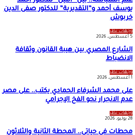
علم السياسة.. بين “النيل” للدكتور أحمد
يوسف أحمد و”التقديرية” للدكتور صفى الدين
خربوش
وجهات نظر
5 أغسطس، 2026
الشارع المصري بين هيبة القانون وثقافة
الانضباط
وجهات نظر
1 أغسطس، 2026
على محمد الشرفاء الحمادي يكتب.. على مصر
عدم الانجرار نحو الفخ الإجرامي
وجهات نظر
28 يوليو، 2026
محطات في حياتي.. المحطة الثانية والثلاثون