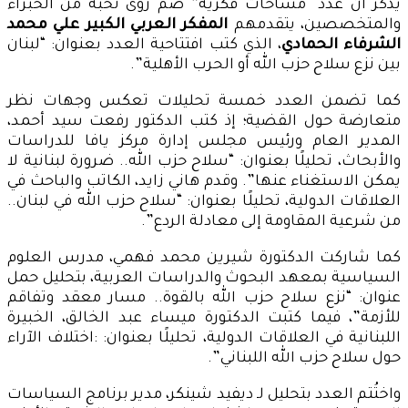
يُذكر أن عدد “مساحات فكرية” ضم رؤى نخبة من الخبراء
والمتخصصين، يتقدمهم
المفكر العربي الكبير علي محمد
الشرفاء الحمادي
، الذي كتب افتتاحية العدد بعنوان: “لبنان
بين نزع سلاح حزب الله أو الحرب الأهلية”.
كما تضمن العدد خمسة تحليلات تعكس وجهات نظر
متعارضة حول القضية؛ إذ كتب الدكتور رفعت سيد أحمد،
المدير العام ورئيس مجلس إدارة مركز يافا للدراسات
والأبحاث، تحليلًا بعنوان: “سلاح حزب الله.. ضرورة لبنانية لا
يمكن الاستغناء عنها”. وقدم هاني زايد، الكاتب والباحث في
العلاقات الدولية، تحليلًا بعنوان: “سلاح حزب الله في لبنان..
من شرعية المقاومة إلى معادلة الردع”.
كما شاركت الدكتورة شيرين محمد فهمي، مدرس العلوم
السياسية بمعهد البحوث والدراسات العربية، بتحليل حمل
عنوان: “نزع سلاح حزب الله بالقوة.. مسار معقد وتفاقم
للأزمة”، فيما كتبت الدكتورة ميساء عبد الخالق، الخبيرة
اللبنانية في العلاقات الدولية، تحليلًا بعنوان: :اختلاف الآراء
حول سلاح حزب الله اللبناني”.
واختُتم العدد بتحليل لـ ديفيد شينكر، مدير برنامج السياسات