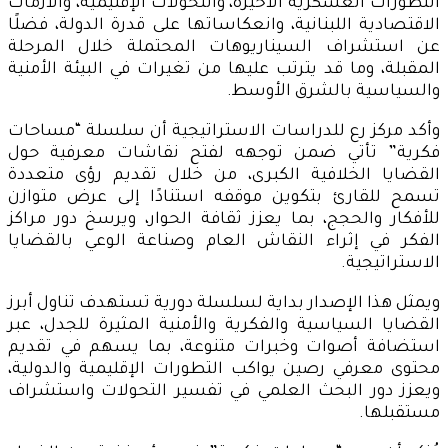
التطورات العسكرية الأخيرة، والتحولات الإقليمية، والأزمات
الاقتصادية اللبنانية، وانعكاساتها على قدرة الدولة، فضلًا
عن استشراف السيناريوهات المحتملة خلال المرحلة
المقبلة، وما قد يترتب عليها من تغيرات في البيئة الأمنية
والسياسية بالشرق الأوسط.
وأكد مركز رع للدراسات الاستراتيجية أن سلسلة “مساحات
فكرية” تأتي ضمن توجهه لفتح نقاشات معرفية حول
القضايا الخلافية الكبرى، من خلال تقديم رؤى متعددة
تسمح للقارئ بتكوين موقفه استنادًا إلى عرض متوازن
للأفكار والحجج، بما يعزز ثقافة الحوار، ويرسخ دور مراكز
الفكر في إثراء النقاش العام وصناعة الوعي بالقضايا
الاستراتيجية.
ويمثل هذا الإصدار بداية لسلسلة دورية تستهدف تناول أبرز
القضايا السياسية والفكرية والأمنية المثيرة للجدل، عبر
استضافة أصوات وخبرات متنوعة، بما يسهم في تقديم
محتوى معرفي رصين يواكب التطورات الإقليمية والدولية،
ويعزز دور البحث العلمي في تفسير التحولات واستشراف
مستقبلها.