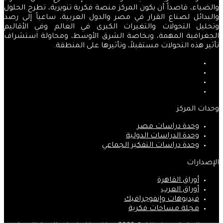
والضياء، قاصداً أن يكون المركز منصة فكرية تنويرية، تطرح الحلول
والبدائل لصناع القرار في مصر والدول العربية، ساعياً إلى رصد
وتحليل التحولات والتغيرات الكبرى في العالم وفي الأقاليم
الجغرافية المهمة، وبخاصة الشرق الأوسط، ومحاولة استشراف
تأثير هذه التحولات مستقبلاً، وتأثيرها على المنطقة.
فيسبوك
‫X
‫YouTube
انستقرام
وحدات المركز
وحدة دراسات مصر
وحدة الدراسات الدولية
وحدة دراسات التفكير الجماعي
الإصدارات
أوراق القاهرة
أوراق العرب
فيديوهات وإنفوجرافيك
مجلة مساحات فكرية