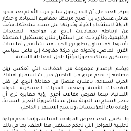
والتوازنات الداخلية، والعلاقات الإقليمية.
ويركز العدد على أن الجدل حول سلاح حزب الله لم يعد مجرد
نقاش عسكري، بل أصبح مرتبطًا بمفاهيم السيادة، واحتكار
الدولة لاستخدام القوة، وقدرتها على بسط سلطتها، فضلًا
عن ارتباطه بمعادلات الردع في مواجهة التهديدات
الإقليمية، وتأثير ذلك على استقرار لبنان ومستقبل المنطقة
بأسرها. كما يتناول تطور دور الحزب منذ نشأته في ثمانينيات
القرن الماضي، وتحوله من حركة مقاومة إلى فاعل سياسي
وعسكري يمتلك حضورًا مؤثرًا داخل المعادلة اللبنانية.
ويضم الإصدار مجموعة من المقالات التي تعكس رؤى
مختلفة؛ إذ يقدم فريق من الباحثين مبررات استمرار امتلاك
الحزب لسلاحه، باعتباره عنصرًا في معادلة الردع، في ظل
التهديدات الأمنية وضعف القدرات العسكرية للدولة
اللبنانية، بينما تعرض مقالات أخرى رؤية مغايرة ترى أن
حصر السلاح بيد الدولة يمثل مدخلًا ضروريًا لتعزيز السيادة،
وإعادة بناء المؤسسات، وترسيخ الاستقرار الداخلي.
ولا يكتفي العدد بعرض المواقف المتباينة، وإنما يقدم قراءة
تحليلية للعوامل التي تحكم مستقبل هذا الملف، بما في ذلك