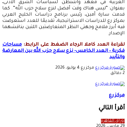
العربية في معهد واشنطن لسياسات الشرق الأدنى،
بعنوان: “ليس هناك وقت أفضل لنزع سلاح حزب الله”. كما
قدمت سارة أمين، رئيس برنامج دراسات الخليج العربي
بمركز رع للدراسات الاستراتيجية، تقديمًا للعدد استعرضت
فيه أبرز ملامح وجهتي النظر المتعارضتين اللتين يناقشهما
الإصدار.
لقراءة العدد كاملا الرجاء الضغط على الرابط:
مساحات
فكرية – العدد الخامس- نزع سلاح حزب الله بين المعارضة
والتأييد
أرسل
مركز رع
4 يوليو، 2026
بريدا
2 دقائق
إلكترونيا
مركز رع
أقرأ التالي
أوراق القاهرة
29 مارس، 2026