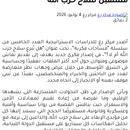
مستقبل سلاح حزب الله
أرسل
مركز رع
4 يوليو، 2026
بريدا
2 دقائق
إلكترونيا
أصدر مركز رع للدراسات الاستراتيجية العدد الخامس من
سلسلة “مساحات فكرية”، تحت عنوان “هل يُنزع سلاح حزب
الله أم لا؟”، في إصدار فكري جديد يهدف إلى تقديم نقاش
موضوعي ومتوازن حول أحد أكثر الملفات تعقيدًا وحساسية
في الشرق الأوسط، من خلال عرض وجهات نظر متعارضة
لعدد من الباحثين والخبراء والمتخصصين، بعيدًا عن تبني
موقف بعينه أو الانحياز إلى اتجاه محدد.
ويأتي الإصدار في ظل التحولات المتسارعة التي يشهدها
الإقليم، وما تفرضه من إعادة تقييم لمعادلات الأمن
والاستقرار، حيث يناقش القضية من زوايا سياسية وأمنية
وعسكرية وقانونية، مستعرضًا الحجج التي يستند إليها كل
من مؤيدي الإبقاء على سلاح حزب الله، والداعين إلى نزعه، مع
تحليل انعكاسات كل سيناريو على مستقبل الدولة اللبنانية،