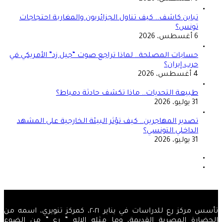
تباين كاشف.. كيف تناول الجزائريون والمغاربة احتجاجات
تونس؟
6 أغسطس، 2026
حسابات المصلحة.. لماذا تراجع صوت “جيل زد” الأمريكي في
حرب إيران؟
4 أغسطس، 2026
طبيعة التحديات.. ماذا تكشف حادثة دمياط؟
31 يوليو، 2026
تصدير المهاجرين.. كيف تؤثر البيئة الخارجية على المشهد
الداخلي التونسي؟
31 يوليو، 2026
الصفحة
السابقة
الصفحة
التالية
تأسس مركز رع للدراسات في يناير ٢٠٢١، كمركز تنويري، اسمه من
الحضارة المصرية القديمة، وما مثله الإله ” رع ” من الضوء