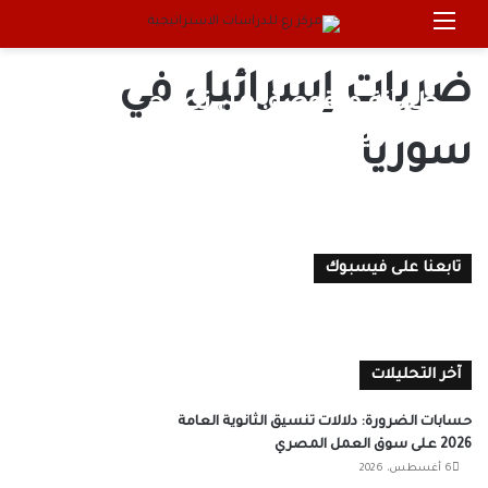
القائمة
بحث 
ضربات إسرائيل في
طمأنة منقوصة: هل تصبح
“السويداء” مركز الثقل في صراع
سوريا
المرجعيات بسوريا؟
0
18 يوليو، 2025
محمد صابر
تابعنا على فيسبوك
آخر التحليلات
حسابات الضرورة: دلالات تنسيق الثانوية العامة
2026 على سوق العمل المصري
6 أغسطس، 2026