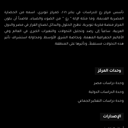
تأسس مركز رع للدراسات في يناير ٢٠٢١، كمركز تنويري، اسمه من الحضارة
المصرية القديمة، وما مثله الإله ” رع ” من الضوء والضياء، قاصداً أن يكون
المركز منصة فكرية تنويرية، تطرح الحلول والبدائل لصناع القرار في مصر والدول
العربية، ساعياً إلى رصد وتحليل التحولات والتغيرات الكبرى في العالم وفي
الأقاليم الجغرافية المهمة، وبخاصة الشرق الأوسط، ومحاولة استشراف تأثير
هذه التحولات مستقبلاً، وتأثيرها على المنطقة.
‫X
فيسبوك
‫YouTube
انستقرام
وحدات المركز
وحدة دراسات مصر
وحدة الدراسات الدولية
وحدة دراسات التفكير الجماعي
الإصدارات