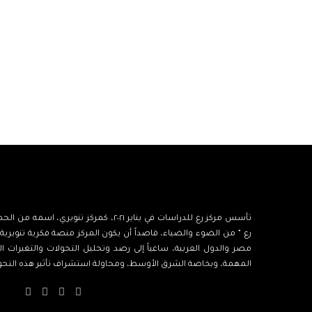
تأسس مركز رع للدراسات في يناير ٢٠٢١، كمركز ت
رع ” من الضوء والضياء، قاصداً أن يكون المركز منصة فكرية تنويرية،
مصر والدول العربية، ساعياً إلى رصد وتحليل التحولات والتغيرات الك
المهمة، وبخاصة الشرق الأوسط، ومحاولة استشراف تأثير هذه التحولا
‫X
فيسبوك
‫YouTube
انستق