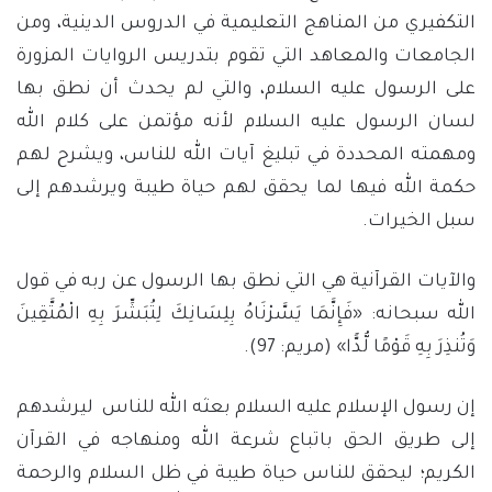
التكفيري من المناهج التعليمية في الدروس الدينية، ومن
الجامعات والمعاهد التي تقوم بتدريس الروايات المزورة
على الرسول عليه السلام، والتي لم يحدث أن نطق بها
لسان الرسول عليه السلام لأنه مؤتمن على كلام الله
ومهمته المحددة في تبليغ آيات الله للناس، ويشرح لهم
حكمة الله فيها لما يحقق لهم حياة طيبة ويرشدهم إلى
سبل الخيرات.
والآيات القرآنية هي التي نطق بها الرسول عن ربه في قول
الله سبحانه: «فَإِنَّمَا يَسَّرْنَاهُ بِلِسَانِكَ لِتُبَشِّرَ بِهِ الْمُتَّقِينَ
وَتُنذِرَ بِهِ قَوْمًا لُّدًّا» (مريم: 97).
إن رسول الإسلام عليه السلام بعثه الله للناس ليرشدهم
إلى طريق الحق باتباع شرعة الله ومنهاجه في القرآن
الكريم؛ ليحقق للناس حياة طيبة في ظل السلام والرحمة