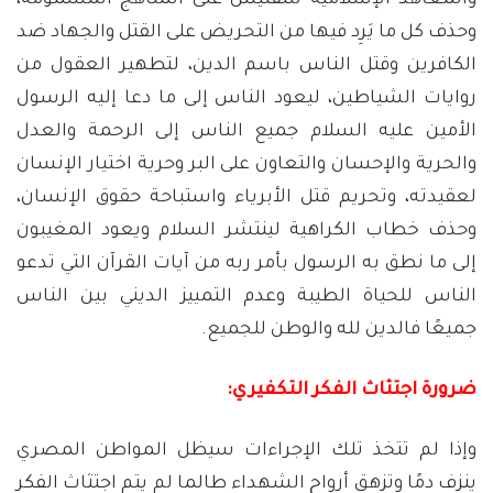
والمعاهد الإسلامية للتفتيش على المناهج المسمومة،
وحذف كل ما يَرِد فيها من التحريض على القتل والجهاد ضد
الكافرين وقتل الناس باسم الدين، لتطهير العقول من
روايات الشياطين، ليعود الناس إلى ما دعا إليه الرسول
الأمين عليه السلام جميع الناس إلى الرحمة والعدل
والحرية والإحسان والتعاون على البر وحرية اختيار الإنسان
لعقيدته، وتحريم قتل الأبرياء واستباحة حقوق الإنسان،
وحذف خطاب الكراهية لينتشر السلام ويعود المغيبون
إلى ما نطق به الرسول بأمر ربه من آيات القرآن التي تدعو
الناس للحياة الطيبة وعدم التمييز الديني بين الناس
جميعًا فالدين لله والوطن للجميع.
ضرورة اجتثاث الفكر التكفيري:
وإذا لم تتخذ تلك الإجراءات سيظل المواطن المصري
ينزف دمًا وتزهق أرواح الشهداء طالما لم يتم اجتثاث الفكر