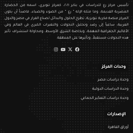
تأسس مركز رع للدراسات في يناير ٢٠٢١، كمركز تنويري، اسمه من الحضارة
المصرية القديمة، وما مثله الإله ” رع ” من الضوء والضياء، قاصداً أن يكون
المركز منصة فكرية تنويرية، تطرح الحلول والبدائل لصناع القرار في مصر والدول
العربية، ساعياً إلى رصد وتحليل التحولات والتغيرات الكبرى في العالم وفي
الأقاليم الجغرافية المهمة، وبخاصة الشرق الأوسط، ومحاولة استشراف تأثير
هذه التحولات مستقبلاً، وتأثيرها على المنطقة.
‫X
فيسبوك
‫YouTube
انستقرام
وحدات المركز
وحدة دراسات مصر
وحدة الدراسات الدولية
وحدة دراسات التفكير الجماعي
الإصدارات
أوراق القاهرة