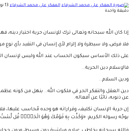
أرسل
المفكر على محمد الشرفاء
13 نوفمبر، 2021
بريدا
دقيقة واحدة
إلكتر
إذا كان الله سبحانه وتعالى ترك للإنسان حرية اختيار دينه، 
فلا فرض، ولا سيطرة ولا إلزام لأي إنسان في التقيد بأي نوع من 
على ذلك الأساس سيكون الحساب عند الله وليس لإنسان الحق في 
فالإسلام دين الحرية..
ودين السلام..
دين العقل والتفكر الحر في ملكوت الله.. ينهل من كونه عظم
عن ذنوبه، تائبًا عن أفعاله.
إن حرية الإنسان تكليف، وقراراته هو وحده مُحاسب عليها، فلا
يوجّه رسوله الكريم: «وَكَذَّبَ بِهِ قَوْمُكَ وَهُوَ الْحَقُّۚ قُل لَّسْتُ عَلَي
فالله سبحانه يخاطب عباده مباشرة دون وسيط، ودون حجاب.. حيث يدعو خل