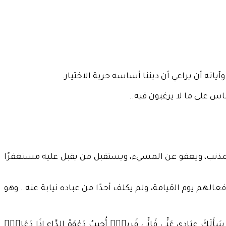
ياته أن يراعي أن ديننا أساسه حرية الاختيار.
س على ما لا يرغبون فيه..
للمذنب، ويعفو عن المسيء، ويستقبل من يقبل عليه مستغفرًا
لهم يوم القيامة، ولم يكلف أحدًا من عباده نيابة عنه.. وهو
َنِّي فَإِنِّي قَرِيبٌۖ أُجِيبُ دَعْوَةَ الدَّاعِ إِذَا دَعَانِۖ