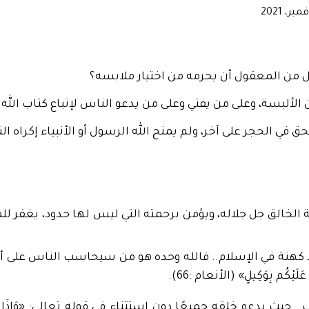
ونيا
فهل من المعقول أن يحرمه من اختيار ملابسه؟
الألبسة، وعلى من يفتي وعلى من يدعو الناس لإتباع كتاب الله وآ
الحجر على آخر، ولم يمنح الله الرسول أو الأنبياء إكراه النا
ة الخالق جل جلاله، ويؤمن برحمته التي ليس لها حدود، يغفر 
 كهنة في الإسلام.. فالله وحده هو من سيحاسب الناس على أفعا
ْكُم بِوَكِيلٍ» (الأنعام :66).
قه جميعًا دون استثناء في قوله تعالى: «وَإِذَا سَأَلَكَ عِبَادِي ع