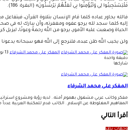
فَلْيَسْتَجِيبُوا لِي وَلْيُؤْمِنُوا بِي لَعَلَّهُمْ يَرْشُدُونَ» (البقرة: 186).
فالله يحاور عباده كلما قام الإنسان بتلاوة القرآن، فيتفاعل 
إليه كلما سجد لله يرجو عفوه ومغفرته، وأن يبارك له في صحته
الحياة وصعبت عليه الأمور، يرجو من الله رحمةً وعونًا، ليزيل كرب
ولن يخيب الله ظن عبده، فلنرجع إلى الله فهو سبحانه يدعونا في
أرسل
المفكر على محمد الشرفاء
13 نوفمبر، 2021
بريدا
دقيقة واحدة
‫X
‫Pocket
لينكدإن
فيسبوك
بينتيريست
Odnoklassniki
إلكتر
شاركها
‫X
طباعة
‫Pocket
لينكدإن
مشاركة
فيسبوك
بينتيريست
Odnoklassniki
عبر
البريد
المفكر على محمد الشرفاء
مفكر وكاتب عربي مشغول بهموم أمته.. لديه رؤية ومشروع استراتيجي ل
المفاهيم المغلوطة عن الإسلام.. الكاتب قدم للمكتبة العربية عدداً
أقرأ التالي
وجهات نظر