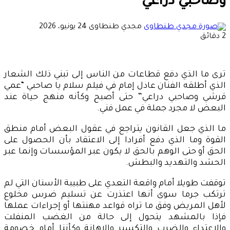
وصاحبي دراعي
أرسل
مجدي طنطاوى
24 يونيو، 2026
بريدا
2 دقائق
إلكترونيا
ترى ما الذي دفع قطاعات من الناس إلى تبني ذلك الشعار
الذي أطلقه الفنان عادل إمام في فيلم سلام يا صاحبي “عمي
قرشي وصاحبي دراعي” حتى أصبح وكأنه منهج حياة عند
البعض لا مجرد جملة في عمل فني.
ما الذي جعل القانون يتراجع في عقول البعض أمام منطق
القوة وما الذي دفع أفرادا إلى الاعتقاد بأن الحصول على
الحق أو حتى الوهم بالحق لا يكون عبر المؤسسات وإنما عبر
الحشد والتهديد والبطش.
توقفت طويلا أمام واقعة التعدي على طبيبة الأسنان التي لم
ترتكب جرما سوى أنها اعتذرت عن تسليم ضرس مخلوع
لأهل المريض وفق ما تراه قواعد مهنتها أو إجراءات عملها
فإذا بالمشهد يتحول إلى حالة من الغضب المنفلت
والاعتداء والضرب والتكسير والإهانة وكأننا أمام خصومة