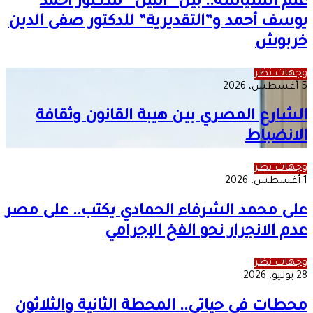
علم السياسة.. بين “النيل” للدكتور أحمد
يوسف أحمد و”التقديرية” للدكتور صفى الدين
خربوش
وجهات نظر
5 أغسطس، 2026
الشارع المصري بين هيبة القانون وثقافة
الانضباط
وجهات نظر
1 أغسطس، 2026
على محمد الشرفاء الحمادي يكتب.. على مصر
عدم الانجرار نحو الفخ الإجرامي
وجهات نظر
28 يوليو، 2026
محطات في حياتي.. المحطة الثانية والثلاثون