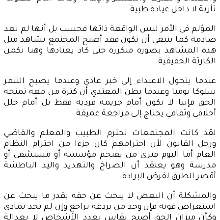
ثأرية لا داخل عيادة طبية.
المؤلم في الأمر ليس الواقعة ذاتها فحسب بل أنها لم تعد
صادمة كما ينبغي أن تكون فقد أصبح المجتمع يشاهد مثل
هذه المشاهد بصورة متكررة حتى كاد يعتادها وهنا تكمن
الكارثة الحقيقية.
عندما يتحول الاعتداء إلى خبر عادي وعندما يصبح التنمر
سلوكا يوميا وعندما يظن المعتدي أن كثرة من معه تمنحه
الحق فإننا لا نكون أمام جريمة فردية فقط بل أمام خلل
أخلاقي وثقافي يحتاج إلى مراجعة عميقة.
لقد كانت المجتمعات تحترم الطبيب والمعلم والقاضي
ورجل القانون لأن احترامهم كان جزءا من احترام النظام
العام أما اليوم فنرى من يقتحم مؤسسة أو مستشفى أو
مدرسة وهو يعتقد أن الصراخ والتهديد واليد الباطشة
أقصر الطرق لفرض الإرادة.
والمشكلة أن البعض لا يبحث عن حقه بقدر ما يبحث عن
استعراض قوته فإن وجد من يردعه تراجع وإن لم يجد تمادى
وكأن ميزان الحق أصبح يقاس بعدد الأشخاص لا بعدالة