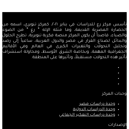
التالية
تأسس مركز رع للدراسات في يناير ٢٠٢١، كمركز تنويري، اسمه من
الحضارة المصرية القديمة، وما مثله الإله ” رع ” من الضوء
والضياء، قاصداً أن يكون المركز منصة فكرية تنويرية، تطرح الحلول
والبدائل لصناع القرار في مصر والدول العربية، ساعياً إلى رصد
وتحليل التحولات والتغيرات الكبرى في العالم وفي الأقاليم
الجغرافية المهمة، وبخاصة الشرق الأوسط، ومحاولة استشراف
تأثير هذه التحولات مستقبلاً، وتأثيرها على المنطقة.
فيسبوك
‫X
‫YouTube
انستقرام
وحدات المركز
وحدة دراسات مصر
وحدة الدراسات الدولية
وحدة دراسات التفكير الجماعي
الإصدارات